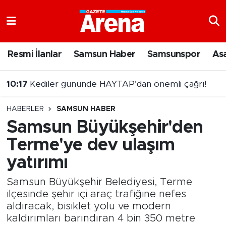
Nöbetçi Eczaneler
Resmi İlanlar
Samsun Haber
Samsunspor
As
Hava Durumu
10:17
Kediler gününde HAYTAP’dan önemli çağrı!
Samsun Namaz Vakitleri
HABERLER
SAMSUN HABER
Trafik Durumu
Samsun Büyükşehir'den
Terme'ye dev ulaşım
Süper Lig Puan Durumu ve Fikstür
yatırımı
Tüm Manşetler
Samsun Büyükşehir Belediyesi, Terme
Son Dakika Haberleri
ilçesinde şehir içi araç trafiğine nefes
aldıracak, bisiklet yolu ve modern
kaldırımları barındıran 4 bin 350 metre
Haber Arşivi