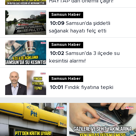
HAYTAP’dan önemli çağrı!
Samsun Haber
10:09
Samsun'da şiddetli
sağanak hayatı felç etti
Samsun Haber
10:02
Samsun’da 3 ilçede su
kesintisi alarmı!
Samsun Haber
10:01
Fındık fiyatına tepki