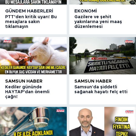
GÜNDEM HABERLERI
EKONOMI
PTT’den kritik uyarı! Bu
Gazilere ve şehit
mesajlara sakın
yakınlarına yeni maaş
tıklamayın
düzenlemesi
SAMSUN HABER
SAMSUN HABER
Kediler gününde
Samsun'da şiddetli
HAYTAP’dan önemli
sağanak hayatı felç etti
çağrı!