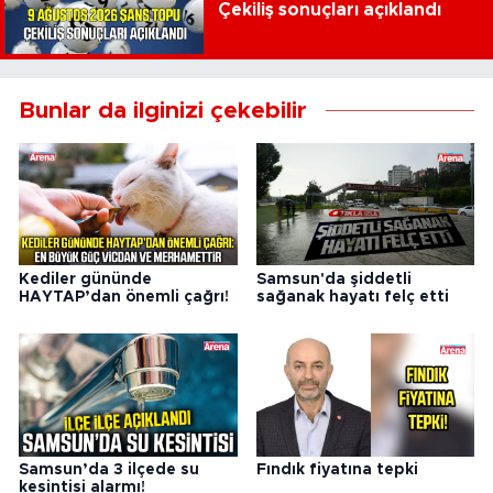
Çekiliş sonuçları açıklandı
Bunlar da ilginizi çekebilir
Kediler gününde
Samsun'da şiddetli
HAYTAP’dan önemli çağrı!
sağanak hayatı felç etti
Samsun’da 3 ilçede su
Fındık fiyatına tepki
kesintisi alarmı!