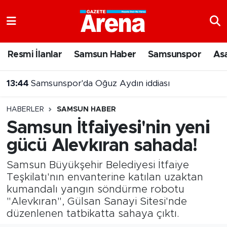
Nöbetçi Eczaneler
Resmi İlanlar
Samsun Haber
Samsunspor
As
Hava Durumu
13:42
71 ilde uyuşturucu operasyonu
Samsun Namaz Vakitleri
HABERLER
SAMSUN HABER
Trafik Durumu
Samsun İtfaiyesi'nin yeni
gücü Alevkıran sahada!
Süper Lig Puan Durumu ve Fikstür
Samsun Büyükşehir Belediyesi İtfaiye
Tüm Manşetler
Teşkilatı'nın envanterine katılan uzaktan
kumandalı yangın söndürme robotu
Son Dakika Haberleri
"Alevkıran", Gülsan Sanayi Sitesi'nde
düzenlenen tatbikatta sahaya çıktı.
Haber Arşivi