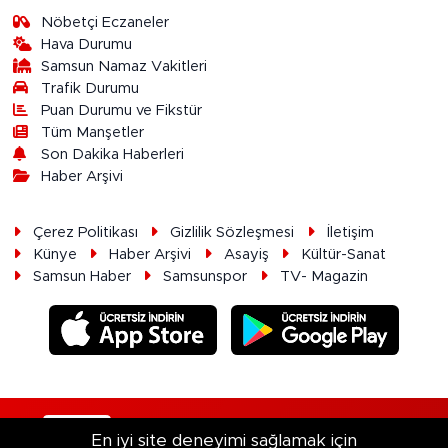
Nöbetçi Eczaneler
Hava Durumu
Samsun Namaz Vakitleri
Trafik Durumu
Puan Durumu ve Fikstür
Tüm Manşetler
Son Dakika Haberleri
Haber Arşivi
Çerez Politikası
Gizlilik Sözleşmesi
İletişim
Künye
Haber Arşivi
Asayiş
Kültür-Sanat
Samsun Haber
Samsunspor
TV- Magazin
RSS
Copyright © 2026. Her hakkı saklıdır.
En iyi site deneyimi sağlamak için