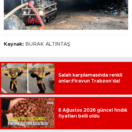
Kaynak:
BURAK ALTINTAŞ
Salah karşılamasında renkli
anlar:Firavun Trabzon'da!
6 Ağustos 2026 güncel fındık
fiyatları belli oldu