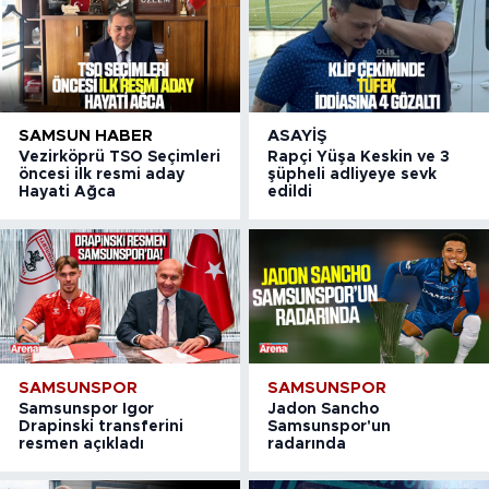
SAMSUN HABER
ASAYIŞ
Vezirköprü TSO Seçimleri
Rapçi Yüşa Keskin ve 3
öncesi ilk resmi aday
şüpheli adliyeye sevk
Hayati Ağca
edildi
SAMSUNSPOR
SAMSUNSPOR
Samsunspor Igor
Jadon Sancho
Drapinski transferini
Samsunspor'un
resmen açıkladı
radarında