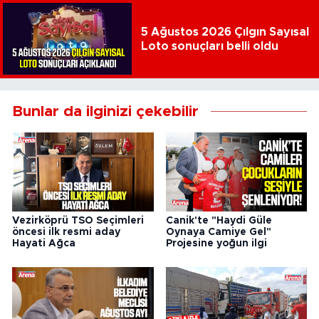
5 Ağustos 2026 Çılgın Sayısal
Loto sonuçları belli oldu
Bunlar da ilginizi çekebilir
Vezirköprü TSO Seçimleri
Canik'te "Haydi Güle
öncesi ilk resmi aday
Oynaya Camiye Gel"
Hayati Ağca
Projesine yoğun ilgi