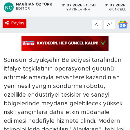
NAGIHAN ÖZTÜRK
01.07.2026 - 15:50
01.07.2026 - 
EDITÖR
YAYINLANMA
GÜNCELLE
Paylaş
-
+
A
A
Samsun Büyükşehir Belediyesi tarafından
itfaiye teşkilatının operasyonel gücünü
artırmak amacıyla envantere kazandırılan
yeni nesil yangın söndürme robotu,
özellikle endüstriyel tesisler ve sanayi
bölgelerinde meydana gelebilecek yüksek
riskli yangınlara daha etkin müdahale
edilmesi hedefiyle hizmete alındı. Modern
teknolojilerle donatılan "Alevkıran", tehlikeli