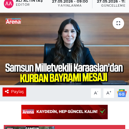
ALI ALTINTAŞ
27.05.2026 - 09:00
27.05.2026 - 11:5
EDITÖR
YAYINLANMA
GÜNCELLEME
Paylaş
-
+
A
A