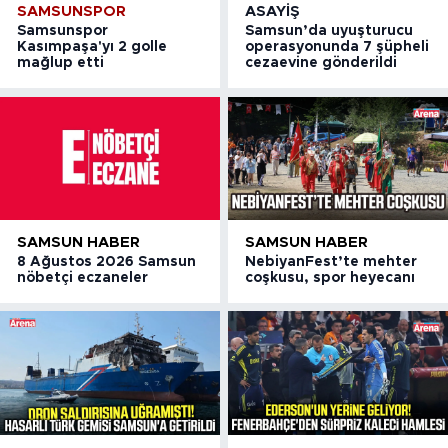
SAMSUNSPOR
ASAYIŞ
Samsunspor
Samsun’da uyuşturucu
Kasımpaşa'yı 2 golle
operasyonunda 7 şüpheli
mağlup etti
cezaevine gönderildi
SAMSUN HABER
SAMSUN HABER
8 Ağustos 2026 Samsun
NebiyanFest’te mehter
nöbetçi eczaneler
coşkusu, spor heyecanı