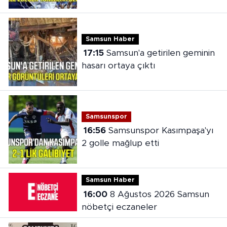
takımlar belli oldu
Samsun Haber
17:15
Samsun'a getirilen geminin
hasarı ortaya çıktı
Samsunspor
16:56
Samsunspor Kasımpaşa'yı
2 golle mağlup etti
Samsun Haber
16:00
8 Ağustos 2026 Samsun
nöbetçi eczaneler