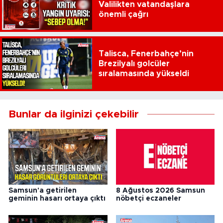
Valilikten vatandaşlara
önemli çağrı
Talisca, Fenerbahçe’nin
Brezilyalı golcüler
sıralamasında yükseldi
Bunlar da ilginizi çekebilir
Samsun'a getirilen
8 Ağustos 2026 Samsun
geminin hasarı ortaya çıktı
nöbetçi eczaneler