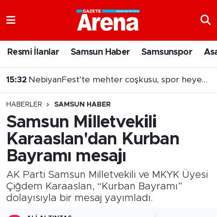
Nöbetçi Eczaneler
Resmi İlanlar
Samsun Haber
Samsunspor
As
Hava Durumu
15:32
NebiyanFest’te mehter coşkusu, spor heyecanı
Samsun Namaz Vakitleri
15:31
Dron saldırısına uğramıştı! Hasarlı Türk gemisi Samsun'a getirildi
HABERLER
SAMSUN HABER
Trafik Durumu
Samsun Milletvekili
Karaaslan'dan Kurban
Süper Lig Puan Durumu ve Fikstür
Bayramı mesajı
Tüm Manşetler
AK Parti Samsun Milletvekili ve MKYK Üyesi
Son Dakika Haberleri
Çiğdem Karaaslan, “Kurban Bayramı”
dolayısıyla bir mesaj yayımladı.
Haber Arşivi