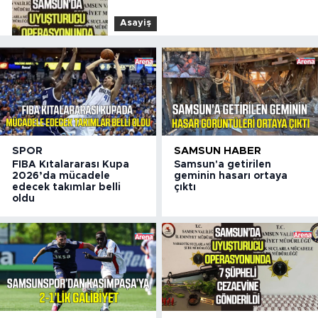
Asayiş
15:55
Samsun’da uyuşturucu
operasyonunda 7 şüpheli
cezaevine gönderildi
Samsun Haber
15:32
NebiyanFest’te mehter
coşkusu, spor heyecanı
SPOR
SAMSUN HABER
FIBA Kıtalararası Kupa
Samsun'a getirilen
2026’da mücadele
geminin hasarı ortaya
edecek takımlar belli
çıktı
oldu