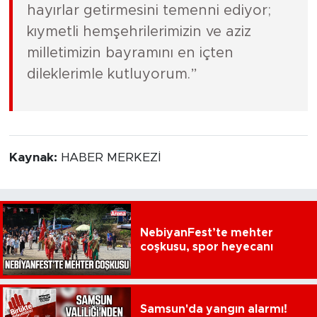
hayırlar getirmesini temenni ediyor;
kıymetli hemşehrilerimizin ve aziz
milletimizin bayramını en içten
dileklerimle kutluyorum.”
Kaynak:
HABER MERKEZİ
NebiyanFest’te mehter
coşkusu, spor heyecanı
Samsun'da yangın alarmı!