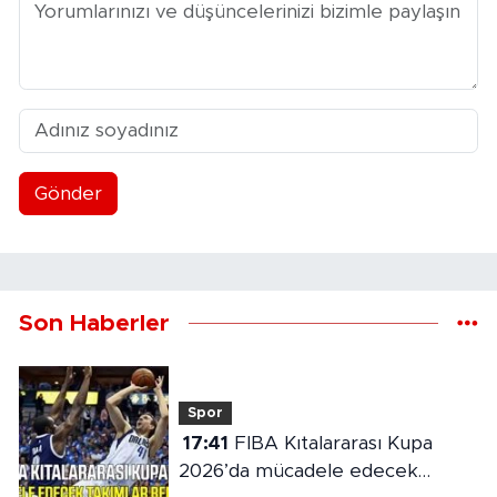
Gönder
Son Haberler
Spor
17:41
FIBA Kıtalararası Kupa
2026’da mücadele edecek