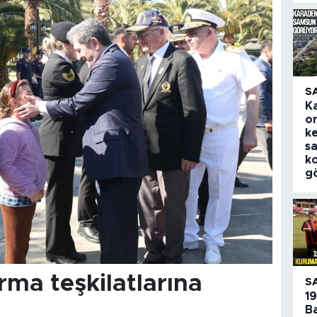
S
K
o
k
sa
ko
g
ma teşkilatlarına
S
1
B