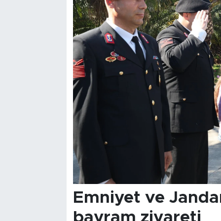
Emniyet ve Jandar
bayram ziyareti