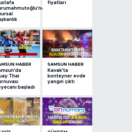
ustafa
fiyatları
urumahmutoğlu'na
nursal
aşkanlık
AMSUN HABER
SAMSUN HABER
amsun'da
Kavak'ta
uay Thai
konteyner evde
urnuvası
yangın çıktı
eyecanı başladı