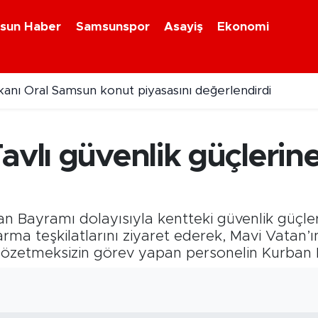
sun Haber
Samsunspor
Asayiş
Ekonomi
nı Oral Samsun konut piyasasını değerlendirdi
26 güncel fındık fiyatları
avlı güvenlik güçlerine
n Bayramı dolayısıyla kentteki güvenlik güçlerin
rma teşkilatlarını ziyaret ederek, Mavi Vatan’ın
etmeksizin görev yapan personelin Kurban Ba