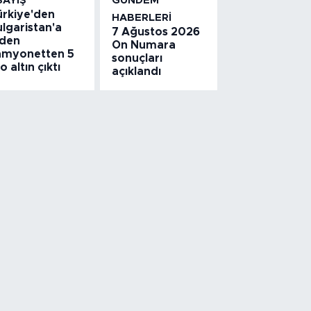
SAYIŞ
GÜNDEM
ürkiye'den
HABERLERI
lgaristan'a
7 Ağustos 2026
iden
On Numara
amyonetten 5
sonuçları
lo altın çıktı
açıklandı