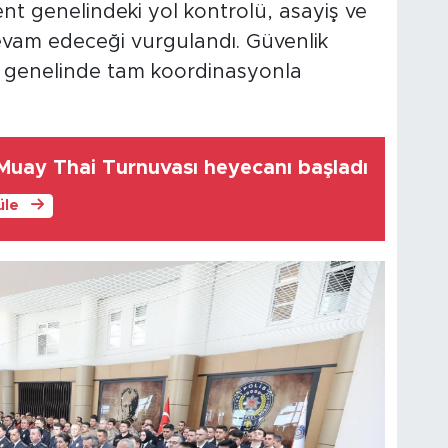
nt genelindeki yol kontrolü, asayiş ve
devam edeceği vurgulandı. Güvenlik
il genelinde tam koordinasyonla
uay Thai Turnuvası heyecanı başladı
üle