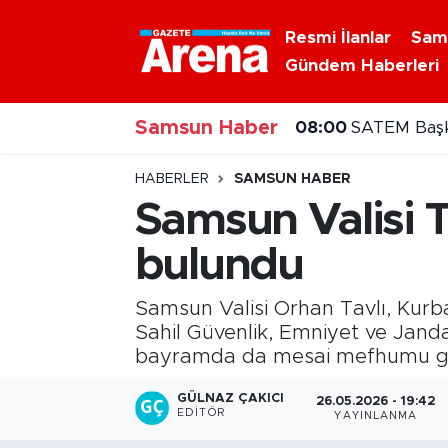
Resmi İlanlar
Sam
Gündem Haberleri
Nöbetçi Eczaneler
08:00
SATEM Başka
Samsun Haber
Hava Durumu
07:00
8 Ağustos 20
Samsun Namaz Vakitleri
HABERLER
SAMSUN HABER
Samsun Valisi T
Trafik Durumu
bulundu
Süper Lig Puan Durumu ve Fikstür
Samsun Valisi Orhan Tavlı, Kurba
Tüm Manşetler
Sahil Güvenlik, Emniyet ve Janda
bayramda da mesai mefhumu göz
Son Dakika Haberleri
GÜLNAZ ÇAKICI
26.05.2026 - 19:42
EDITÖR
YAYINLANMA
Haber Arşivi