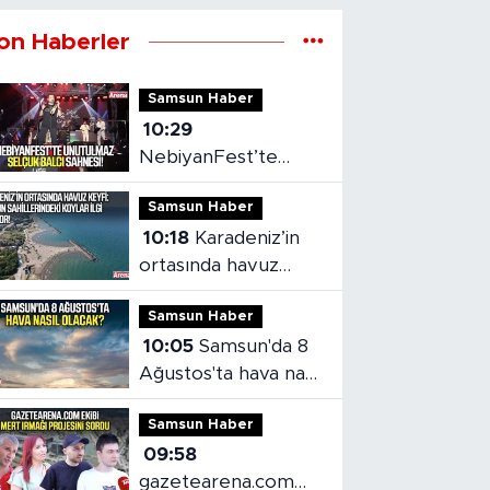
on Haberler
Samsun Haber
10:29
NebiyanFest’te
unutulmaz Selçuk
Samsun Haber
Balcı sahnesi
10:18
Karadeniz’in
ortasında havuz
keyfi: Samsun
Samsun Haber
sahillerindeki koylar
10:05
Samsun'da 8
ilgi görüyor
Ağustos'ta hava nasıl
olacak?
Samsun Haber
09:58
gazetearena.com