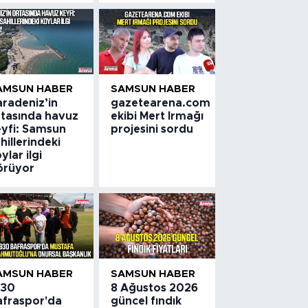
AMSUN HABER
SAMSUN HABER
aradeniz’in
gazetearena.com
rtasında havuz
ekibi Mert Irmağı
eyfi: Samsun
projesini sordu
hillerindeki
ylar ilgi
örüyor
AMSUN HABER
SAMSUN HABER
930
8 Ağustos 2026
afraspor'da
güncel fındık