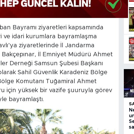
rban Bayramı ziyaretleri kapsamında
eri ve idari kurumlara bayramlaşma
Tavlı’ya ziyaretlerinde İl Jandarma
 Bakçepınar, İl Emniyet Müdürü Ahmet
iler Derneği Samsun Şubesi Başkanı
k olarak Sahil Güvenlik Karadeniz Bölge
k Bölge Komutanı Tuğamiral Ahmet
u için yüksek bir vazife şuuruyla görev
yle bayramlaştı.
S
N
u
Se
s