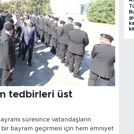
A
T
Bu
g
k
ki
tedbirleri üst
Bayramı süresince vatandaşların
 bir bayram geçirmesi için hem emniyet