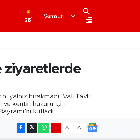
Samsun
°
26
 ziyaretlerde
i yalnız bırakmadı. Vali Tavlı;
 ve kentin huzuru için
yramı’nı kutladı.
-
+
A
A