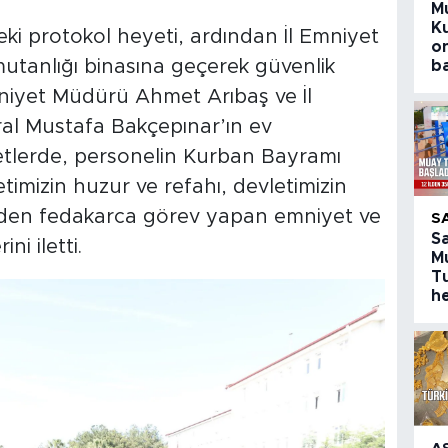
M
K
eki protokol heyeti, ardından İl Emniyet
o
tanlığı binasına geçerek güvenlik
b
Emniyet Müdürü Ahmet Arıbaş ve İl
l Mustafa Bakçepınar’ın ev
etlerde, personelin Kurban Bayramı
lletimizin huzur ve refahı, devletimizin
den fedakarca görev yapan emniyet ve
S
S
ni iletti.
M
T
h