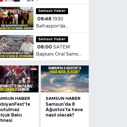
ekibi Mert Irmağı
Samsun Haber
projesini sordu
09:48
1930
Bafraspor'da
Mustafa
Samsun Haber
Kurumahmutoğlu'na
08:00
SATEM
onursal başkanlık
Başkanı Oral Samsun
konut piyasasını
değerlendirdi
AMSUN HABER
SAMSUN HABER
ebiyanFest’te
Samsun'da 8
nutulmaz
Ağustos'ta hava
lçuk Balcı
nasıl olacak?
ahnesi