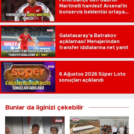
Fenerbahçe'den Gabriel
Martinelli hamlesi! Arsenal'in
bonservis beklentisi ortaya
çıktı
Galatasaray'a Batrakov
açıklaması! Menajerinden
transfer iddialarına net yanıt
6 Ağustos 2026 Süper Loto
sonuçları açıklandı
Bunlar da ilginizi çekebilir