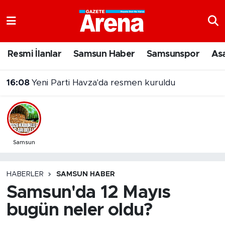
Nöbetçi Eczaneler
Resmi İlanlar
Samsun Haber
Samsunspor
As
Hava Durumu
15:50
Bafra'nın dev sanayi projesinde üretim başladı
Samsun Namaz Vakitleri
Trafik Durumu
Süper Lig Puan Durumu ve Fikstür
Samsun
Tüm Manşetler
HABERLER
SAMSUN HABER
Samsun'da 12 Mayıs
Son Dakika Haberleri
bugün neler oldu?
Haber Arşivi