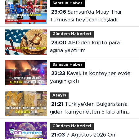
Samsun Haber
23:06
Samsun'da Muay Thai
Turnuvası heyecanı başladı
Gündem Haberleri
23:00
ABD'den kripto para
ağına yaptırım
Samsun Haber
22:23
Kavak'ta konteyner evde
yangın çıktı
Asayiş
21:21
Türkiye'den Bulgaristan'a
giden kamyonetten 5 kilo altın
çıktı
Gündem Haberleri
21:03
7 Ağustos 2026 On