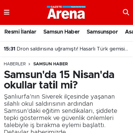
Nöbetçi Eczaneler
Resmi İlanlar
Samsun Haber
Samsunspor
As
Hava Durumu
15:31
Dron saldırısına uğramıştı! Hasarlı Türk gemisi Samsun'a getirildi
Samsun Namaz Vakitleri
15:14
Fenerbahçe'den sürpriz kaleci hamlesi
HABERLER
SAMSUN HABER
Trafik Durumu
Samsun'da 15 Nisan'da
okullar tatil mi?
Süper Lig Puan Durumu ve Fikstür
Şanlıurfa’nın Siverek ilçesinde yaşanan
Tüm Manşetler
silahlı okul saldırısının ardından
Samsun’daki eğitim sendikaları, şiddete
Son Dakika Haberleri
tepki göstermek ve güvenlik önlemleri
talebiyle iş bırakma eylemi başlattı.
Haber Arşivi
Detaylar haberimizde...