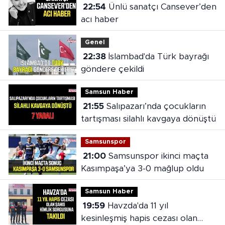
22:54
Ünlü sanatçı Cansever’den
acı haber
Genel
22:38
İslambad'da Türk bayrağı
göndere çekildi
Samsun Haber
21:55
Salıpazarı’nda çocukların
tartışması silahlı kavgaya dönüştü
Samsunspor
21:00
Samsunspor ikinci maçta
Kasımpaşa’ya 3-0 mağlup oldu
Samsun Haber
19:59
Havzda'da 11 yıl
kesinleşmiş hapis cezası olan