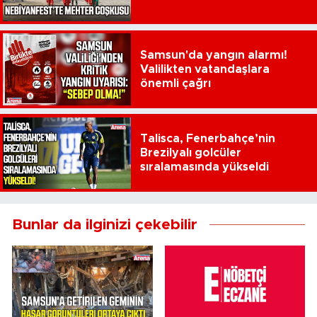
Samsun'da yangın alarmı!
Valilikten vatandaşlara
önemli çağrı
Talisca, Fenerbahçe’nin
Brezilyalı golcüler
sıralamasında yükseldi
Bunlar da ilginizi çekebilir