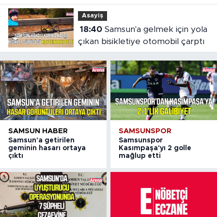
şahıs yakalandı
Asayiş
18:40
Samsun'a gelmek için yola
çıkan bisikletiye otomobil çarptı
SAMSUN HABER
SAMSUNSPOR
Samsun'a getirilen
Samsunspor
geminin hasarı ortaya
Kasımpaşa'yı 2 golle
çıktı
mağlup etti