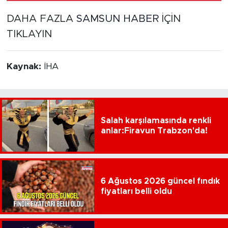
DAHA FAZLA
SAMSUN HABER
İÇİN
TIKLAYIN
Kaynak:
İHA
Salah karşılamasında renkli
anlar:Firavun Trabzon'da!
6 Ağustos 2026 güncel fındık
fiyatları belli oldu