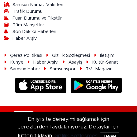
Samsun Namaz Vakitleri
Trafik Durumu
Puan Durumu ve Fikstür
Tüm Manşetler
Son Dakika Haberleri
Haber Arşivi
Çerez Politikası
Gizlilik Sözleşmesi
İletişim
Künye
Haber Arşivi
Asayiş
Kültür-Sanat
Samsun Haber
Samsunspor
TV- Magazin
RSS
Copyright © 2026. Her hakkı saklıdır.
En iyi site deneyimi sağlamak için
çerezlerden faydalanıyoruz. Detaylar için
Haber Yazılımı:
TE Bilişim
lütfen tıklayın.
Gizlilik Sözleşmesi
TAMAM