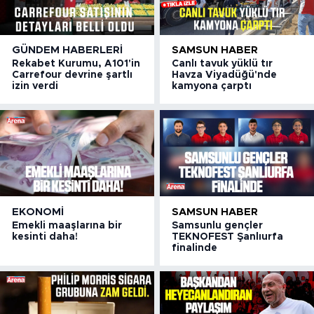
GÜNDEM HABERLERI
SAMSUN HABER
Rekabet Kurumu, A101'in
Canlı tavuk yüklü tır
Carrefour devrine şartlı
Havza Viyadüğü'nde
izin verdi
kamyona çarptı
EKONOMI
SAMSUN HABER
Emekli maaşlarına bir
Samsunlu gençler
kesinti daha!
TEKNOFEST Şanlıurfa
finalinde