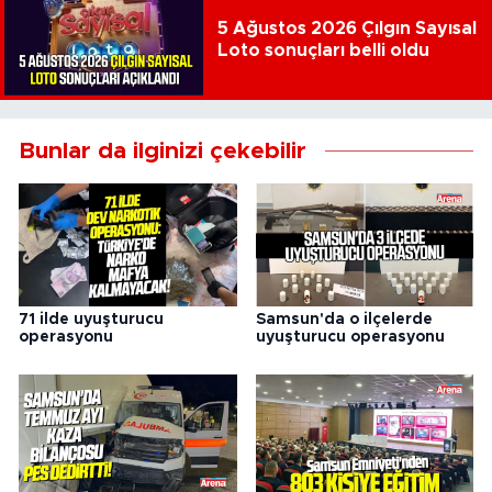
5 Ağustos 2026 Çılgın Sayısal
Loto sonuçları belli oldu
Bunlar da ilginizi çekebilir
71 ilde uyuşturucu
Samsun'da o ilçelerde
operasyonu
uyuşturucu operasyonu