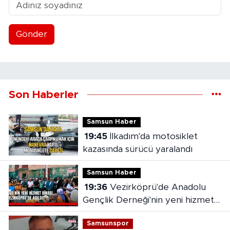
Gönder
Son Haberler
Samsun Haber
19:45
İlkadım'da motosiklet
kazasında sürücü yaralandı
Samsun Haber
19:36
Vezirköprü'de Anadolu
Gençlik Derneği'nin yeni hizmet
binası açıldı
Samsunspor