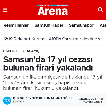
Nöbetçi Eczaneler
Resmi İlanlar
Samsun Haber
Samsunspor
As
Hava Durumu
12:19
Rekabet Kurumu, A101'in Carrefour devrine şartlı izin verdi
Samsun Namaz Vakitleri
HABERLER
ASAYIŞ
Trafik Durumu
Samsun'da 17 yıl cezası
bulunan firari yakalandı
Süper Lig Puan Durumu ve Fikstür
Samsun'un İlkadım ilçesinde hakkında 17 yıl
Tüm Manşetler
11 ay 15 gün kesinleşmiş hapis cezası
bulunan firari hükümlü yakalandı.
Son Dakika Haberleri
DUYGU ZEYNEP KURUMAHMUTOĞLU
25.05.2026 - 13:3
Haber Arşivi
EDITÖR
YAYINLANMA