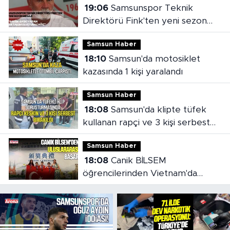
19:06
Samsunspor Teknik
Direktörü Fink'ten yeni sezon
mesajı
Samsun Haber
18:10
Samsun'da motosiklet
kazasında 1 kişi yaralandı
Samsun Haber
18:08
Samsun'da klipte tüfek
kullanan rapçi ve 3 kişi serbest
bırakıldı
Samsun Haber
18:08
Canik BİLSEM
öğrencilerinden Vietnam'da
madalya başarısı