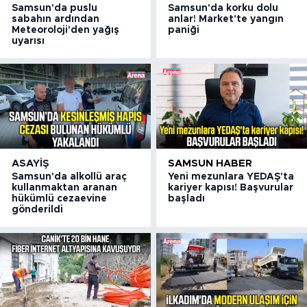
Samsun'da puslu
Samsun'da korku dolu
sabahın ardından
anlar! Market'te yangın
Meteoroloji'den yağış
paniği
uyarısı
ASAYIŞ
SAMSUN HABER
Samsun'da alkollü araç
Yeni mezunlara YEDAŞ'ta
kullanmaktan aranan
kariyer kapısı! Başvurular
hükümlü cezaevine
başladı
gönderildi