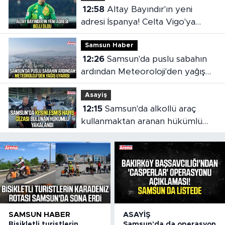
12:58
Altay Bayındır'ın yeni
adresi İspanya! Celta Vigo'ya
kiralandı
Samsun Haber
12:26
Samsun'da puslu sabahın
ardından Meteoroloji'den yağış
uyarısı
Asayiş
12:15
Samsun'da alkollü araç
kullanmaktan aranan hükümlü
cezaevine gönderildi
SAMSUN HABER
ASAYIŞ
Bisikletli turistlerin
Samsun'da da operasyon