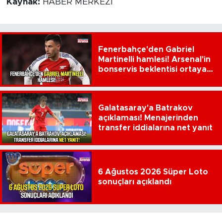
Kaynak:
HABER MERKEZİ
Fenerbahçe'den Gabriel
Martinelli hamlesi! Arsenal'in
bonservis beklentisi ortaya
çıktı
Galatasaray'a Batrakov
açıklaması! Menajerinden
transfer iddialarına net yanıt
6 Ağustos 2026 Süper Loto
sonuçları açıklandı