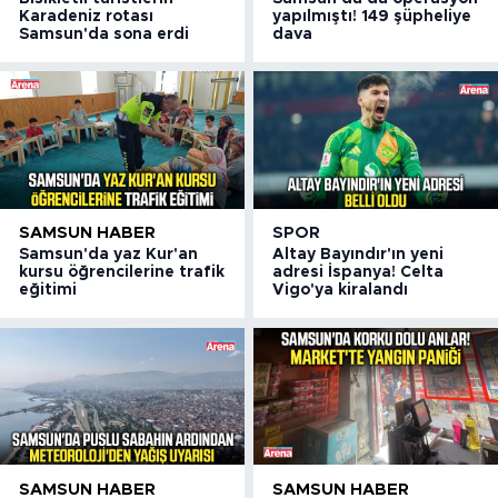
Karadeniz rotası
yapılmıştı! 149 şüpheliye
Samsun'da sona erdi
dava
SAMSUN HABER
SPOR
Samsun'da yaz Kur'an
Altay Bayındır'ın yeni
kursu öğrencilerine trafik
adresi İspanya! Celta
eğitimi
Vigo'ya kiralandı
SAMSUN HABER
SAMSUN HABER