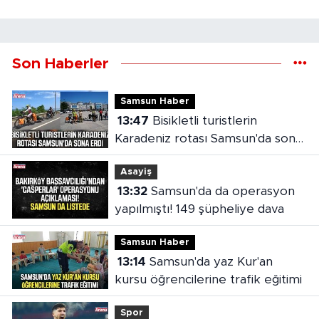
Son Haberler
Samsun Haber
13:47
Bisikletli turistlerin
Karadeniz rotası Samsun'da sona
erdi
Asayiş
13:32
Samsun'da da operasyon
yapılmıştı! 149 şüpheliye dava
Samsun Haber
13:14
Samsun'da yaz Kur'an
kursu öğrencilerine trafik eğitimi
Spor