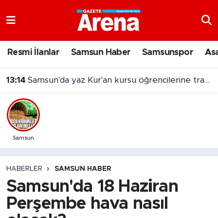
Nöbetçi Eczaneler
Resmi İlanlar
Samsun Haber
Samsunspor
As
Hava Durumu
13:14
Samsun'da yaz Kur'an kursu öğrencilerine trafik eğitimi
Samsun Namaz Vakitleri
Trafik Durumu
Süper Lig Puan Durumu ve Fikstür
Samsun
Tüm Manşetler
HABERLER
SAMSUN HABER
Samsun'da 18 Haziran
Son Dakika Haberleri
Perşembe hava nasıl
Haber Arşivi