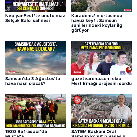
NebİyanFest’te unutulmaz
Karadeniz’in ortasında
Selçuk Balcı sahnesi
havuz keyfi: Samsun
sahillerindeki koylar ilgi
görüyor
Samsun'da 8 Ağustos'ta
gazetearena.com ekibi
hava nasıl olacak?
Mert Irmağı projesini sordu
1930 Bafraspor'da
SATEM Başkanı Oral
Mustafa
Samsun konut piyasasını