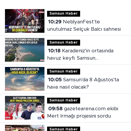
Samsun Haber
10:29
NebİyanFest’te
unutulmaz Selçuk Balcı sahnesi
Samsun Haber
10:18
Karadeniz’in ortasında
havuz keyfi: Samsun
sahillerindeki koylar ilgi görüyor
Samsun Haber
10:05
Samsun'da 8 Ağustos'ta
hava nasıl olacak?
Samsun Haber
09:58
gazetearena.com ekibi
Mert Irmağı projesini sordu
Samsun Haber