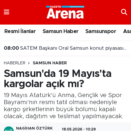
Nöbetçi Eczaneler
Resmi İlanlar
Samsun Haber
Samsunspor
As
Hava Durumu
08:00
SATEM Başkanı Oral Samsun konut piyasasını değerlendirdi
Samsun Namaz Vakitleri
HABERLER
SAMSUN HABER
Trafik Durumu
Samsun'da 19 Mayıs'ta
kargolar açık mı?
Süper Lig Puan Durumu ve Fikstür
19 Mayıs Atatürk'ü Anma, Gençlik ve Spor
Tüm Manşetler
Bayramı'nın resmi tatil olması nedeniyle
kargo şirketlerinin büyük bölümü kapalı
Son Dakika Haberleri
olacak, dağıtım ve teslimat yapılmayacak.
Haber Arşivi
NAGIHAN ÖZTÜRK
18.05.2026 - 10:29