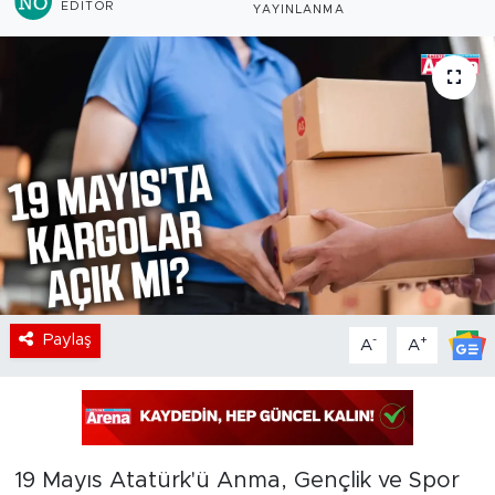
EDITÖR
YAYINLANMA
Paylaş
-
+
A
A
19 Mayıs Atatürk'ü Anma, Gençlik ve Spor