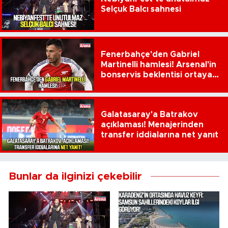
Selçuk Balcı sahnesi
Fenerbahçe'den Gabriel
Martinelli hamlesi! Arsenal'in
bonservis beklentisi ortaya
çıktı
Galatasaray'a Batrakov
açıklaması! Menajerinden
transfer iddialarına net yanıt
Bunlar da ilginizi çekebilir