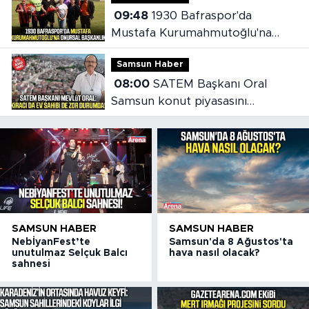
09:48
1930 Bafraspor'da
Mustafa Kurumahmutoğlu'na
onursal başkanlık
Samsun Haber
08:00
SATEM Başkanı Oral
Samsun konut piyasasını
değerlendirdi
SAMSUN HABER
SAMSUN HABER
NebİyanFest’te
Samsun'da 8 Ağustos'ta
unutulmaz Selçuk Balcı
hava nasıl olacak?
sahnesi