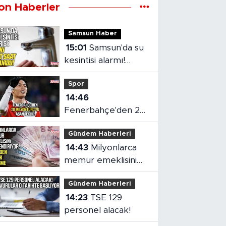
on Haberler
Samsun Haber
15:01
Samsun'da su
kesintisi alarmı!
SASKİ saat verdi
Spor
14:46
Fenerbahçe'den 20
milyon euro'yu aşan
Gündem Haberleri
teklif
14:43
Milyonlarca
memur emeklisini
ilgilendiriyor!
Gündem Haberleri
14:23
TSE 129
personel alacak!