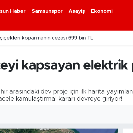
sun Haber
Samsunspor
Asayiş
Ekonomi
çiçekleri koparmanın cezası 699 bin TL
ülü arabaya gizlenmiş uyuşturucu bulundu
eyi kapsayan elektrik
hir arasındaki dev proje için ilk harita yayım
'acele kamulaştırma' kararı devreye giriyor!