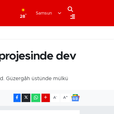
Samsun
°
28
 projesinde dev
land. Güzergâh üstünde mülkü
-
+
A
A