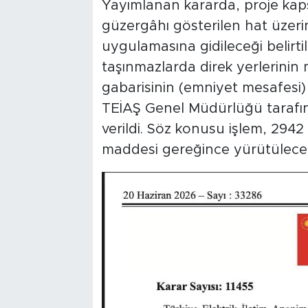
Yayımlanan kararda, proje kapsa
güzergâhı gösterilen hat üzerin
uygulamasına gidileceği belirt
taşınmazlarda direk yerlerinin m
gabarisinin (emniyet mesafesi) i
TEİAŞ Genel Müdürlüğü tarafın
verildi. Söz konusu işlem, 294
maddesi gereğince yürütülece