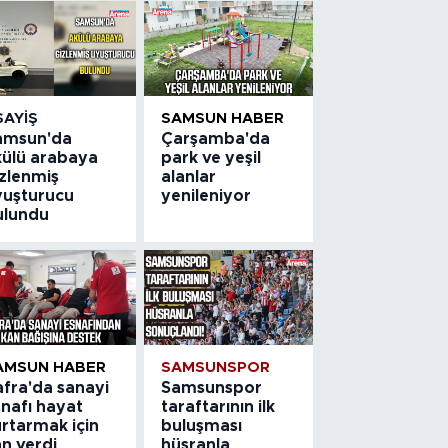
SAYIŞ
SAMSUN HABER
amsun'da
Çarşamba'da
külü arabaya
park ve yeşil
izlenmiş
alanlar
yuşturucu
yenileniyor
ulundu
AMSUN HABER
SAMSUNSPOR
afra'da sanayi
Samsunspor
snafı hayat
taraftarının ilk
rtarmak için
buluşması
n verdi
hüsranla