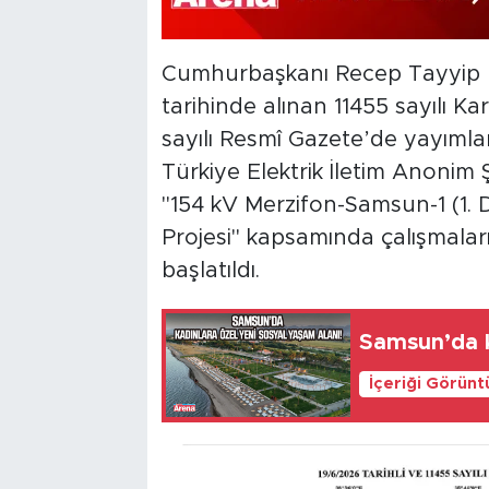
Cumhurbaşkanı Recep Tayyip E
tarihinde alınan 11455 sayılı Ka
sayılı Resmî Gazete’de yayımla
Türkiye Elektrik İletim Anonim
"154 kV Merzifon-Samsun-1 (1. D
Projesi" kapsamında çalışmaları
başlatıldı.
Samsun’da k
İçeriği Görünt