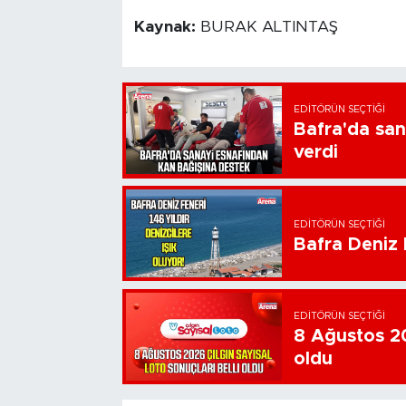
Kaynak:
BURAK ALTINTAŞ
EDITÖRÜN SEÇTIĞI
Bafra'da san
verdi
EDITÖRÜN SEÇTIĞI
Bafra Deniz F
EDITÖRÜN SEÇTIĞI
8 Ağustos 20
oldu