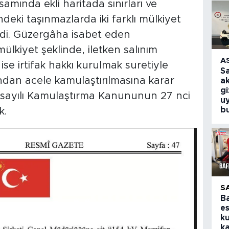
mında ekli haritada sınırları ve
deki taşınmazlarda iki farklı mülkiyet
ildi. Güzergâha isabet eden
ülkiyet şeklinde, iletken salınım
A
se irtifak hakkı kurulmak suretiyle
S
dan acele kamulaştırılmasına karar
a
g
2 sayılı Kamulaştırma Kanununun 27 nci
u
b
k.
S
B
e
ku
ka