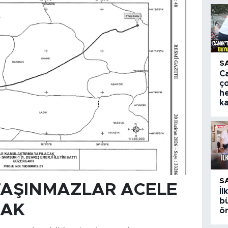
S
Ca
ç
h
k
S
TAŞINMAZLAR ACELE
İ
bü
CAK
ö