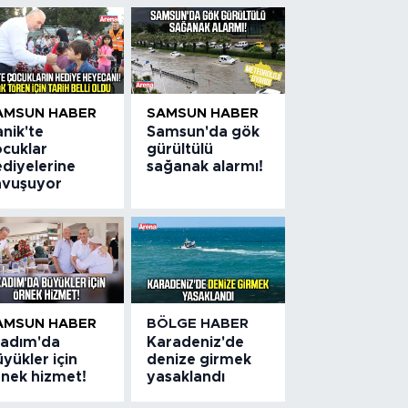
AMSUN HABER
SAMSUN HABER
nik'te
Samsun'da gök
ocuklar
gürültülü
ediyelerine
sağanak alarmı!
avuşuyor
AMSUN HABER
BÖLGE HABER
lkadım'da
Karadeniz'de
yükler için
denize girmek
rnek hizmet!
yasaklandı