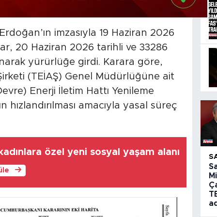
rdoğan’ın imzasıyla 19 Haziran 2026
rar, 20 Haziran 2026 tarihli ve 33286
narak yürürlüğe girdi. Karara göre,
 Şirketi (TEİAŞ) Genel Müdürlüğüne ait
evre) Enerji İletim Hattı Yenileme
n hızlandırılması amacıyla yasal süreç
adınlara özel yeni sosyal yaşam alanı
S
S
üle
Mi
Ç
T
a