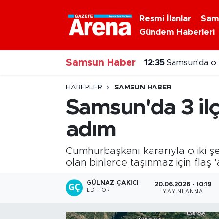
Resmi İlanlar
Sam
Gündem Haberleri
Nöbetçi Eczaneler
12:35
Samsun'da o 
Samsun Haber
Hava Durumu
12:20
Samsun'da ak
Samsun Namaz Vakitleri
HABERLER
SAMSUN HABER
Samsun'da 3 ilç
Trafik Durumu
adım
Süper Lig Puan Durumu ve Fikstür
Cumhurbaşkanı kararıyla o iki şe
Tüm Manşetler
olan binlerce taşınmaz için flaş 
GÜLNAZ ÇAKICI
20.06.2026 - 10:19
Son Dakika Haberleri
EDITÖR
YAYINLANMA
Haber Arşivi