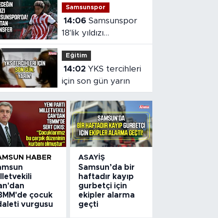
Samsunspor
14:06
Samsunspor
18'lik yıldızı
kadrosuna kattı!
Eğitim
14:02
YKS tercihleri
için son gün yarın
AMSUN HABER
ASAYIŞ
amsun
Samsun’da bir
lletvekili
haftadır kayıp
an'dan
gurbetçi için
BMM'de çocuk
ekipler alarma
daleti vurgusu
geçti