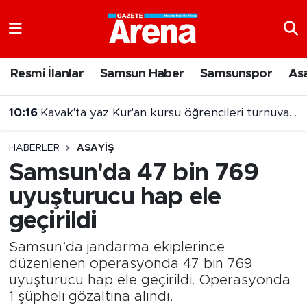
Nöbetçi Eczaneler
Resmi İlanlar
Samsun Haber
Samsunspor
As
Hava Durumu
10:16
Kavak'ta yaz Kur'an kursu öğrencileri turnuvada buluştu
Samsun Namaz Vakitleri
HABERLER
ASAYIŞ
Trafik Durumu
Samsun'da 47 bin 769
uyuşturucu hap ele
Süper Lig Puan Durumu ve Fikstür
geçirildi
Tüm Manşetler
Samsun’da jandarma ekiplerince
Son Dakika Haberleri
düzenlenen operasyonda 47 bin 769
uyuşturucu hap ele geçirildi. Operasyonda
1 şüpheli gözaltına alındı.
Haber Arşivi