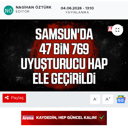
NAGIHAN ÖZTÜRK
04.06.2026 - 13:10
EDITÖR
YAYINLANMA
Paylaş
-
+
A
A