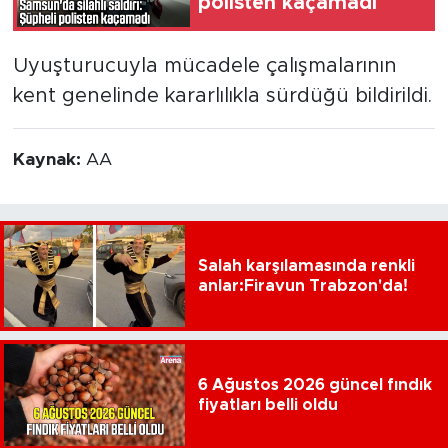
polisten kaçamadı
Uyuşturucuyla mücadele çalışmalarının
kent genelinde kararlılıkla sürdüğü bildirildi.
Kaynak:
AA
Salah karşılamasında renkli
anlar:Firavun Trabzon'da!
6 Ağustos 2026 güncel fındık
fiyatları belli oldu