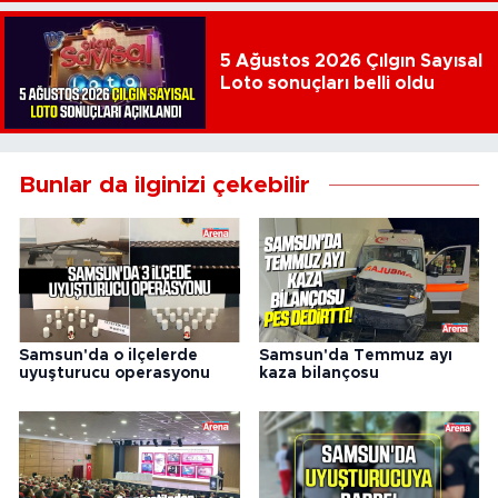
5 Ağustos 2026 Çılgın Sayısal
Loto sonuçları belli oldu
Bunlar da ilginizi çekebilir
Samsun'da o ilçelerde
Samsun'da Temmuz ayı
uyuşturucu operasyonu
kaza bilançosu