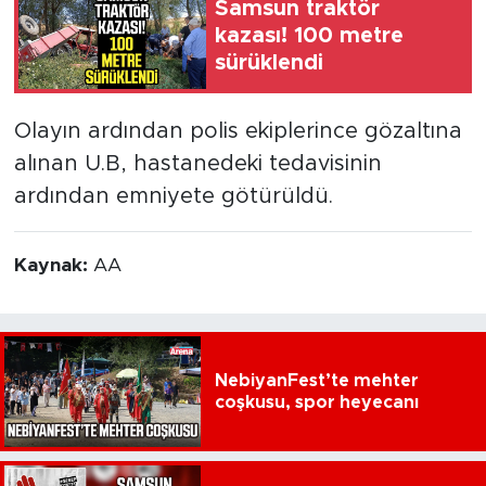
Samsun traktör
kazası! 100 metre
sürüklendi
Olayın ardından polis ekiplerince gözaltına
alınan U.B, hastanedeki tedavisinin
ardından emniyete götürüldü.
Kaynak:
AA
NebiyanFest’te mehter
coşkusu, spor heyecanı