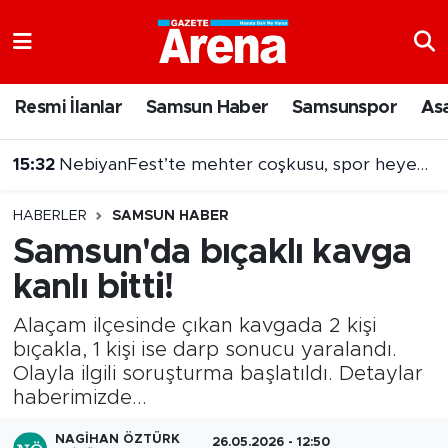
Nöbetçi Eczaneler
Resmi İlanlar
Samsun Haber
Samsunspor
As
Hava Durumu
15:32
NebiyanFest’te mehter coşkusu, spor heyecanı
Samsun Namaz Vakitleri
HABERLER
SAMSUN HABER
Trafik Durumu
Samsun'da bıçaklı kavga
kanlı bitti!
Süper Lig Puan Durumu ve Fikstür
Alaçam ilçesinde çıkan kavgada 2 kişi
Tüm Manşetler
bıçakla, 1 kişi ise darp sonucu yaralandı.
Olayla ilgili soruşturma başlatıldı. Detaylar
Son Dakika Haberleri
haberimizde...
Haber Arşivi
NAGIHAN ÖZTÜRK
26.05.2026 - 12:50