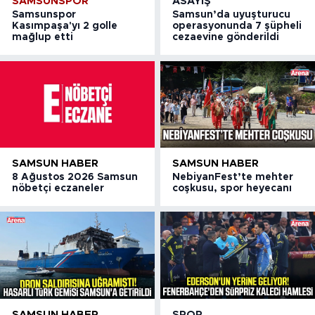
SAMSUNSPOR
ASAYIŞ
Samsunspor
Samsun’da uyuşturucu
Kasımpaşa'yı 2 golle
operasyonunda 7 şüpheli
mağlup etti
cezaevine gönderildi
SAMSUN HABER
SAMSUN HABER
8 Ağustos 2026 Samsun
NebiyanFest’te mehter
nöbetçi eczaneler
coşkusu, spor heyecanı
SAMSUN HABER
SPOR