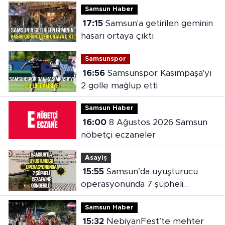
Samsun Haber
17:15
Samsun'a getirilen geminin
hasarı ortaya çıktı
Samsunspor
16:56
Samsunspor Kasımpaşa'yı
2 golle mağlup etti
Samsun Haber
16:00
8 Ağustos 2026 Samsun
nöbetçi eczaneler
Asayiş
15:55
Samsun’da uyuşturucu
operasyonunda 7 şüpheli
cezaevine gönderildi
Samsun Haber
15:32
NebiyanFest’te mehter