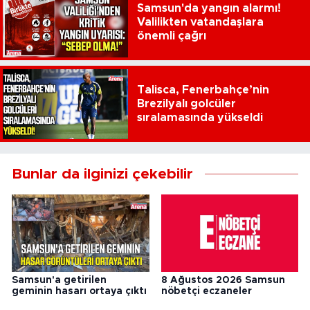
Samsun'da yangın alarmı!
Valilikten vatandaşlara
önemli çağrı
Talisca, Fenerbahçe’nin
Brezilyalı golcüler
sıralamasında yükseldi
Bunlar da ilginizi çekebilir
Samsun'a getirilen
8 Ağustos 2026 Samsun
geminin hasarı ortaya çıktı
nöbetçi eczaneler