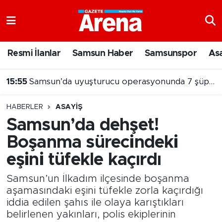
Nöbetçi Eczaneler
Resmi İlanlar
Samsun Haber
Samsunspor
As
Hava Durumu
15:55
Samsun’da uyuşturucu operasyonunda 7 şüpheli cezaevine gönderildi
Samsun Namaz Vakitleri
HABERLER
ASAYIŞ
Trafik Durumu
Samsun’da dehşet!
Boşanma sürecindeki
Süper Lig Puan Durumu ve Fikstür
eşini tüfekle kaçırdı
Tüm Manşetler
Samsun’un İlkadım ilçesinde boşanma
Son Dakika Haberleri
aşamasındaki eşini tüfekle zorla kaçırdığı
iddia edilen şahıs ile olaya karıştıkları
belirlenen yakınları, polis ekiplerinin
Haber Arşivi