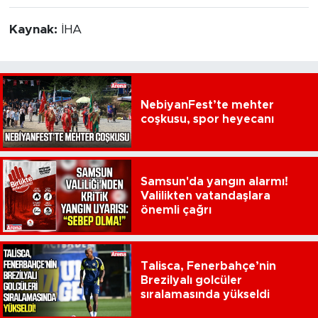
Kaynak:
İHA
NebiyanFest’te mehter
coşkusu, spor heyecanı
Samsun'da yangın alarmı!
Valilikten vatandaşlara
önemli çağrı
Talisca, Fenerbahçe’nin
Brezilyalı golcüler
sıralamasında yükseldi