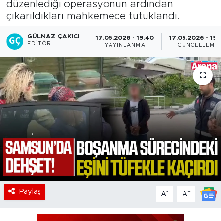
düzenlediği operasyonun ardından
çıkarıldıkları mahkemece tutuklandı.
GÜLNAZ ÇAKICI
17.05.2026 - 19:40
17.05.2026 - 19:
EDITÖR
YAYINLANMA
GÜNCELLEME
Paylaş
-
+
A
A