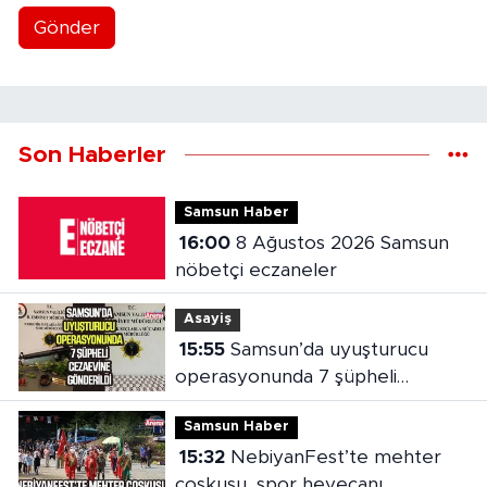
Gönder
Son Haberler
Samsun Haber
16:00
8 Ağustos 2026 Samsun
nöbetçi eczaneler
Asayiş
15:55
Samsun’da uyuşturucu
operasyonunda 7 şüpheli
cezaevine gönderildi
Samsun Haber
15:32
NebiyanFest’te mehter
coşkusu, spor heyecanı