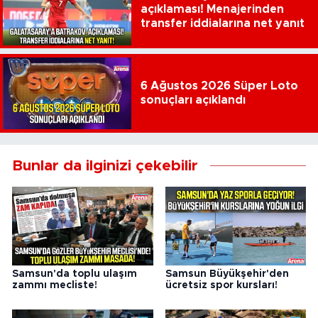
açıklaması! Menajerinden
transfer iddialarına net yanıt
6 Ağustos 2026 Süper Loto
sonuçları açıklandı
Bunlar da ilginizi çekebilir
Samsun'da toplu ulaşım
Samsun Büyükşehir'den
zammı mecliste!
ücretsiz spor kursları!