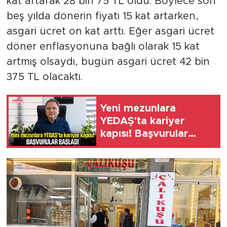
kat artarak 28 bin 75 TL oldu. Böylece son
beş yılda dönerin fiyatı 15 kat artarken,
asgari ücret on kat arttı. Eğer asgari ücret
döner enflasyonuna bağlı olarak 15 kat
artmış olsaydı, bugün asgari ücret 42 bin
375 TL olacaktı.
Yeni mezunlara
YEDAŞ'ta kariyer
kapısı! Başvurular
başladı