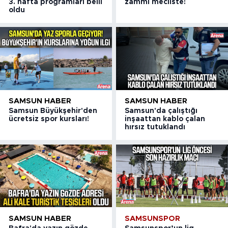
3. hafta programları belli
zammı mecliste!
oldu
SAMSUN HABER
SAMSUN HABER
Samsun Büyükşehir'den
Samsun'da çalıştığı
ücretsiz spor kursları!
inşaattan kablo çalan
hırsız tutuklandı
SAMSUN HABER
SAMSUNSPOR