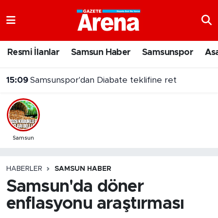
Nöbetçi Eczaneler
Resmi İlanlar
Samsun Haber
Samsunspor
As
Hava Durumu
15:09
Samsunspor'dan Diabate teklifine ret
Samsun Namaz Vakitleri
Trafik Durumu
Süper Lig Puan Durumu ve Fikstür
Samsun
Tüm Manşetler
HABERLER
SAMSUN HABER
Samsun'da döner
Son Dakika Haberleri
enflasyonu araştırması
Haber Arşivi