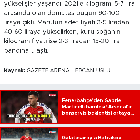
yükselişler yaşandı. 2021'e kilogramı 5-7 lira
arasında olan domates bugün 90-100
liraya çıktı. Marulun adet fiyatı 3-5 liradan
40-60 liraya yükselirken, kuru soğanın
kilogram fiyatı ise 2-3 liradan 15-20 lira
bandına ulaştı.
Kaynak:
GAZETE ARENA - ERCAN ÜSLÜ
Fenerbahçe'den Gabriel
Martinelli hamlesi! Arsenal'in
bonservis beklentisi ortaya
çıktı
Galatasaray'a Batrakov