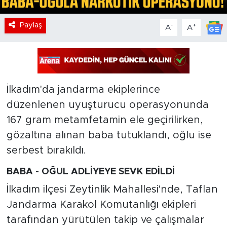
Paylaş
-
+
A
A
İlkadım'da jandarma ekiplerince
düzenlenen uyuşturucu operasyonunda
167 gram metamfetamin ele geçirilirken,
gözaltına alınan baba tutuklandı, oğlu ise
serbest bırakıldı.
BABA - OĞUL ADLİYEYE SEVK EDİLDİ
İlkadım ilçesi Zeytinlik Mahallesi'nde, Taflan
Jandarma Karakol Komutanlığı ekipleri
tarafından yürütülen takip ve çalışmalar