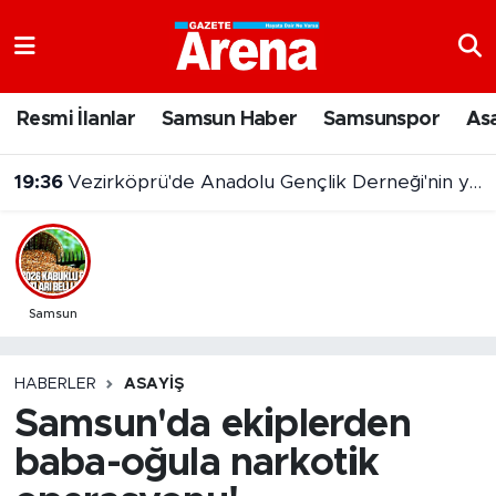
Nöbetçi Eczaneler
Resmi İlanlar
Samsun Haber
Samsunspor
As
19:36
Vezirköprü'de Anadolu Gençlik Derneği'nin yeni hizmet binası açıldı
Hava Durumu
19:06
Samsunspor Teknik Direktörü Fink'ten yeni sezon mesajı
Samsun Namaz Vakitleri
Trafik Durumu
Süper Lig Puan Durumu ve Fikstür
Samsun
Tüm Manşetler
HABERLER
ASAYIŞ
Samsun'da ekiplerden
Son Dakika Haberleri
baba-oğula narkotik
Haber Arşivi