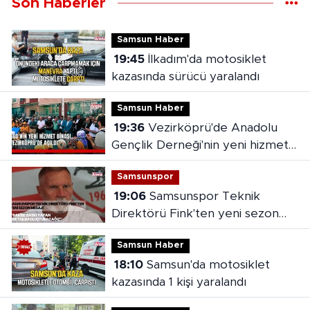
Son Haberler
Samsun Haber
19:45
İlkadım'da motosiklet
kazasında sürücü yaralandı
Samsun Haber
19:36
Vezirköprü'de Anadolu
Gençlik Derneği'nin yeni hizmet
binası açıldı
Samsunspor
19:06
Samsunspor Teknik
Direktörü Fink'ten yeni sezon
mesajı
Samsun Haber
18:10
Samsun'da motosiklet
kazasında 1 kişi yaralandı