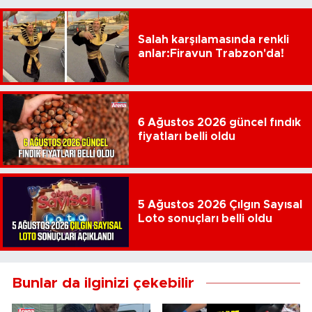
Salah karşılamasında renkli
anlar:Firavun Trabzon'da!
6 Ağustos 2026 güncel fındık
fiyatları belli oldu
5 Ağustos 2026 Çılgın Sayısal
Loto sonuçları belli oldu
Bunlar da ilginizi çekebilir