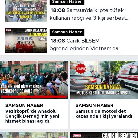
Samsun Haber
18:08
Samsun'da klipte tüfek
kullanan rapçi ve 3 kişi serbest
bırakıldı
Samsun Haber
18:08
Canik BİLSEM
öğrencilerinden Vietnam'da
madalya başarısı
SAMSUN HABER
SAMSUN HABER
Vezirköprü'de Anadolu
Samsun'da motosiklet
Gençlik Derneği'nin yeni
kazasında 1 kişi yaralandı
hizmet binası açıldı