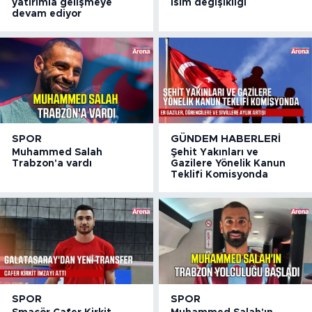
yatırımla gelişmeye
isim değişikliği
devam ediyor
SPOR
GÜNDEM HABERLERI
Muhammed Salah
Şehit Yakınları ve
Trabzon'a vardı
Gazilere Yönelik Kanun
Teklifi Komisyonda
SPOR
SPOR