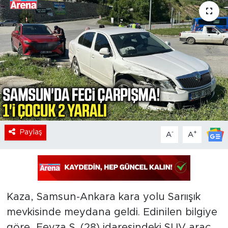
Paylaş
-
+
A
A
Kaza, Samsun-Ankara kara yolu Sarıışık
mevkisinde meydana geldi. Edinilen bilgiye
göre, Feyza S. (28) idaresindeki SUV araç