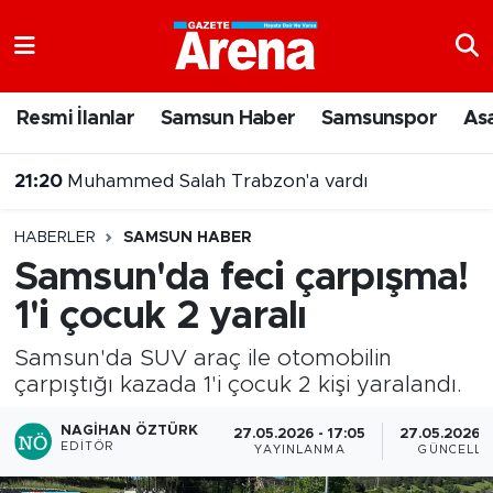
Nöbetçi Eczaneler
Resmi İlanlar
Samsun Haber
Samsunspor
As
Hava Durumu
21:20
Muhammed Salah Trabzon'a vardı
Samsun Namaz Vakitleri
20:43
Şehit Yakınları ve Gazilere Yönelik Kanun Teklifi Komisyonda
HABERLER
SAMSUN HABER
Trafik Durumu
Samsun'da feci çarpışma!
1'i çocuk 2 yaralı
Süper Lig Puan Durumu ve Fikstür
Samsun'da SUV araç ile otomobilin
Tüm Manşetler
çarpıştığı kazada 1'i çocuk 2 kişi yaralandı.
Son Dakika Haberleri
NAGIHAN ÖZTÜRK
27.05.2026 - 17:05
27.05.2026 -
EDITÖR
YAYINLANMA
GÜNCELLE
Haber Arşivi