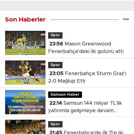
Son Haberler
Spor
23:56
Mason Greenwood
Fenerbahçe'deki ilk golünü attı
Spor
23:05
Fenerbahçe Sturm Graz'ı
2-0 Mağlup Etti
Samsun Haber
22:14
Samsun 144 milyar TL'lik
yatırımla gelişmeye devam
ediyor
Spor
21:45
Fenerbahçe'de ilk 11'e iki