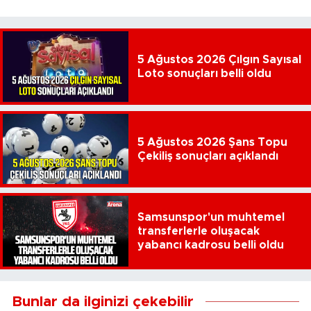
5 Ağustos 2026 Çılgın Sayısal
Loto sonuçları belli oldu
5 Ağustos 2026 Şans Topu
Çekiliş sonuçları açıklandı
Samsunspor'un muhtemel
transferlerle oluşacak
yabancı kadrosu belli oldu
Bunlar da ilginizi çekebilir