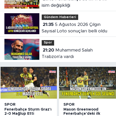
isim değişikliği
Gündem Haberleri
21:35
5 Ağustos 2026 Çılgın
Sayısal Loto sonuçları belli oldu
Spor
21:20
Muhammed Salah
Trabzon'a vardı
SPOR
SPOR
Fenerbahçe Sturm Graz'ı
Mason Greenwood
2-0 Mağlup Etti
Fenerbahçe'deki ilk