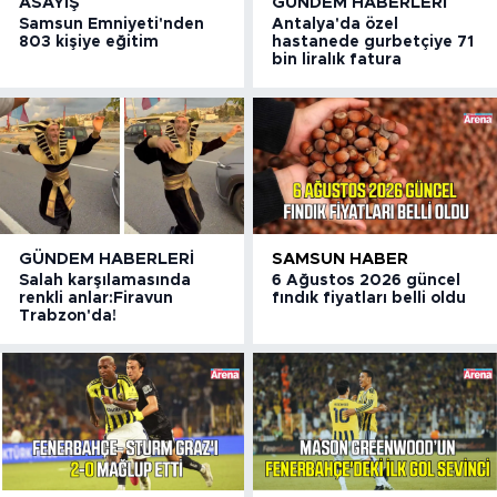
ASAYIŞ
GÜNDEM HABERLERI
Samsun Emniyeti'nden
Antalya'da özel
803 kişiye eğitim
hastanede gurbetçiye 71
bin liralık fatura
GÜNDEM HABERLERI
SAMSUN HABER
Salah karşılamasında
6 Ağustos 2026 güncel
renkli anlar:Firavun
fındık fiyatları belli oldu
Trabzon'da!