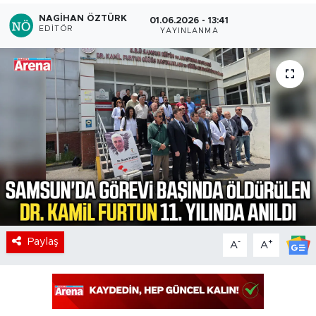
NAGIHAN ÖZTÜRK
01.06.2026 - 13:41
EDITÖR
YAYINLANMA
Paylaş
-
+
A
A