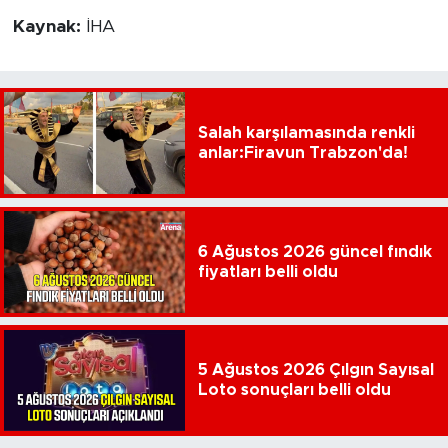
Kaynak:
İHA
Salah karşılamasında renkli
anlar:Firavun Trabzon'da!
6 Ağustos 2026 güncel fındık
fiyatları belli oldu
5 Ağustos 2026 Çılgın Sayısal
Loto sonuçları belli oldu