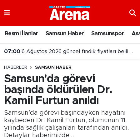
Nöbetçi Eczaneler
Resmi İlanlar
Samsun Haber
Samsunspor
As
Hava Durumu
07:00
6 Ağustos 2026 güncel fındık fiyatları belli oldu
Samsun Namaz Vakitleri
23:56
Mason Greenwood Fenerbahçe'deki ilk golünü attı
HABERLER
SAMSUN HABER
Trafik Durumu
Samsun'da görevi
başında öldürülen Dr.
Süper Lig Puan Durumu ve Fikstür
Kamil Furtun anıldı
Tüm Manşetler
Samsun’da görevi başındayken hayatını
Son Dakika Haberleri
kaybeden Dr. Kamil Furtun, ölümünün 11.
yılında sağlık çalışanları tarafından anıldı.
Detaylar haberimizde...
Haber Arşivi