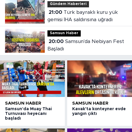
Gündem Haberleri
21:00
Türk bayraklı kuru yük
gemisi İHA saldırısına uğradı
Samsun Haber
20:00
Samsun'da Nebiyan Fest
Başladı
SAMSUN HABER
SAMSUN HABER
Samsun'da Muay Thai
Kavak'ta konteyner evde
Turnuvası heyecanı
yangın çıktı
başladı