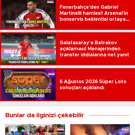
Fenerbahçe'den Gabriel
Martinelli hamlesi! Arsenal'in
bonservis beklentisi ortaya
çıktı
Galatasaray'a Batrakov
açıklaması! Menajerinden
transfer iddialarına net yanıt
6 Ağustos 2026 Süper Loto
sonuçları açıklandı
Bunlar da ilginizi çekebilir