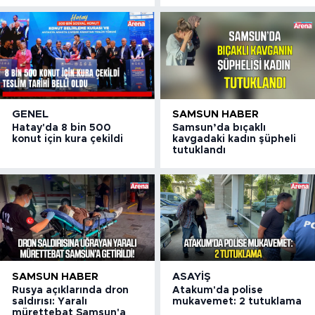
GENEL
SAMSUN HABER
Hatay'da 8 bin 500
Samsun’da bıçaklı
konut için kura çekildi
kavgadaki kadın şüpheli
tutuklandı
SAMSUN HABER
ASAYIŞ
Rusya açıklarında dron
Atakum'da polise
saldırısı: Yaralı
mukavemet: 2 tutuklama
mürettebat Samsun'a