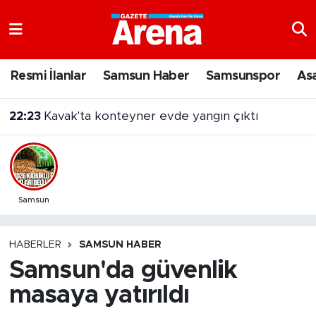
Nöbetçi Eczaneler
Resmi İlanlar
Samsun Haber
Samsunspor
As
Hava Durumu
22:23
Kavak'ta konteyner evde yangın çıktı
Samsun Namaz Vakitleri
Trafik Durumu
Süper Lig Puan Durumu ve Fikstür
Samsun
Tüm Manşetler
HABERLER
SAMSUN HABER
Samsun'da güvenlik
Son Dakika Haberleri
masaya yatırıldı
Haber Arşivi