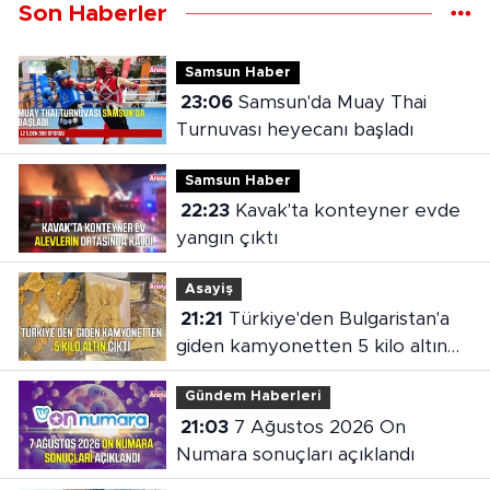
Son Haberler
Samsun Haber
23:06
Samsun'da Muay Thai
Turnuvası heyecanı başladı
Samsun Haber
22:23
Kavak'ta konteyner evde
yangın çıktı
Asayiş
21:21
Türkiye'den Bulgaristan'a
giden kamyonetten 5 kilo altın
çıktı
Gündem Haberleri
21:03
7 Ağustos 2026 On
Numara sonuçları açıklandı