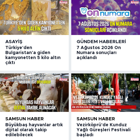
ASAYIŞ
GÜNDEM HABERLERI
Türkiye'den
7 Ağustos 2026 On
Bulgaristan'a giden
Numara sonuçları
kamyonetten 5 kilo altın
açıklandı
çıktı
SAMSUN HABER
SAMSUN HABER
Büyükbaş hayvanlar artık
Vezirköprü'de Kunduz
dijital olarak takip
Yağlı Güreşleri Festivali
edilebilecek
başladı