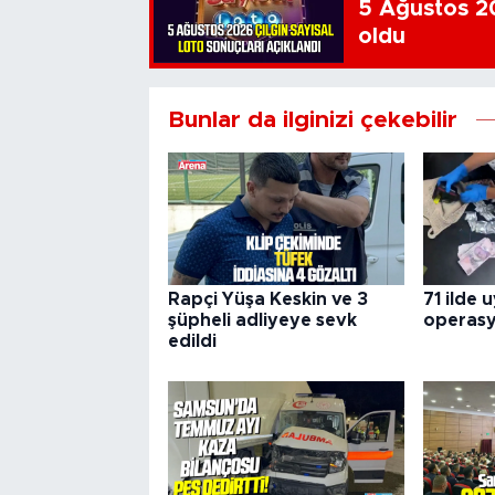
5 Ağustos 20
oldu
Bunlar da ilginizi çekebilir
Rapçi Yüşa Keskin ve 3
71 ilde 
şüpheli adliyeye sevk
operas
edildi