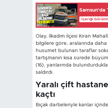
Samsun'da 
İçeriği Görünt
Olay, İlkadım ilçesi Kıran Maha
bilgilere göre, aralarında dah
husumet bulunan taraflar sokak
tartışmanın kısa sürede büyümes
(16), yanlarında bulundurdukları
saldırdı.
Yaralı çift hastane
kaçtı
Bıçak darbeleriyle kanlar içind