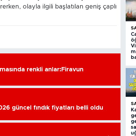
rerken, olayla ilgili başlatılan geniş çaplı
S
C
ö
V
m
ba
amasında renkli anlar:Firavun
S
6 güncel fındık fiyatları belli oldu
K
ge
g
sa
u