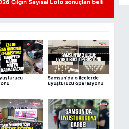
26 Çılgın Sayısal Loto sonuçları belli
uyuşturucu
Samsun'da o ilçelerde
yonu
uyuşturucu operasyonu