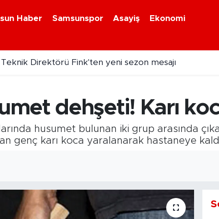
sun Haber
Samsunspor
Asayiş
Ekonomi
eknik Direktörü Fink'ten yeni sezon mesajı
met dehşeti! Karı koc
arında husumet bulunan iki grup arasında çıkan
yan genç karı koca yaralanarak hastaneye kaldır
S