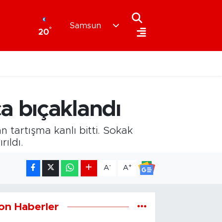
Samsun
°
20
a bıçaklandı
 tartışma kanlı bitti. Sokak
ıldı.
-
+
A
A
on Haberler