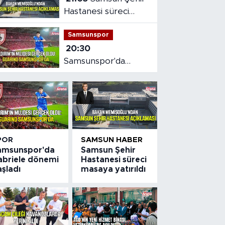
Hastanesi süreci
masaya yatırıldı
Samsunspor
20:30
Samsunspor'da
Gabriele dönemi
başladı
POR
SAMSUN HABER
amsunspor'da
Samsun Şehir
abriele dönemi
Hastanesi süreci
şladı
masaya yatırıldı