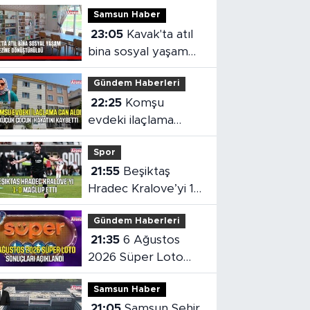
Samsun Haber
23:05
Kavak'ta atıl
bina sosyal yaşam
merkezine
Gündem Haberleri
dönüştürüldü
22:25
Komşu
evdeki ilaçlama
küçük çocuğun
Spor
ölümüne neden oldu
21:55
Beşiktaş
Hradec Kralove’yi 1-
0 mağlup etti
Gündem Haberleri
21:35
6 Ağustos
2026 Süper Loto
sonuçları açıklandı
Samsun Haber
21:05
Samsun Şehir