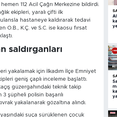
emen 112 Acil Çağrı Merkezine bildirdi.
S
ık ekipleri, yaralı çifti ilk
Al
lansla hastaneye kaldırarak tedavi
k
ye
ren O.B., K.Ç. ve S.C. ise kaosu fırsat
laştı.
an saldırganları
ri yakalamak için İlkadım İlçe Emniyet
S
pleri geniş çaplı inceleme başlattı.
S
m
 kaçış güzergahındaki teknik takip
ka
n 3 şüpheli polisin başarılı
y
vrak yakalanarak gözaltına alındı.
 16 yaşındaki suça sürüklenen çocuk