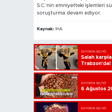
S.C.'nin emniyetteki işlemleri sü
soruşturma devam ediyor.
Kaynak:
İHA
EDITÖRÜN SEÇTIĞI
Salah karşıl
Trabzon'da!
EDITÖRÜN SEÇTIĞI
6 Ağustos 202
EDITÖRÜN SEÇTIĞI