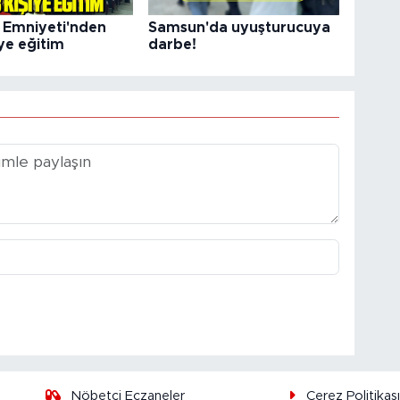
Emniyeti'nden
Samsun'da uyuşturucuya
ye eğitim
darbe!
Nöbetçi Eczaneler
Çerez Politikas