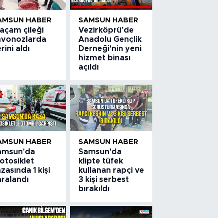
AMSUN HABER
SAMSUN HABER
açam çileği
Vezirköprü'de
avonozlarda
Anadolu Gençlik
rini aldı
Derneği'nin yeni
hizmet binası
açıldı
AMSUN HABER
SAMSUN HABER
amsun'da
Samsun'da
otosiklet
klipte tüfek
zasında 1 kişi
kullanan rapçi ve
aralandı
3 kişi serbest
bırakıldı