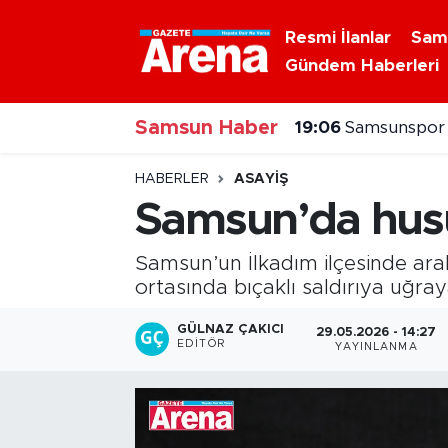
Resmi İlanlar
Sam
Gündem Haberleri
Nöbetçi Eczaneler
Samsun Haber
Hava Durumu
19:06
Samsunspor T
Samsun Namaz Vakitleri
HABERLER
ASAYIŞ
Samsun’da husu
Trafik Durumu
Samsun’un İlkadım ilçesinde aral
Süper Lig Puan Durumu ve Fikstür
ortasında bıçaklı saldırıya uğra
Tüm Manşetler
GÜLNAZ ÇAKICI
29.05.2026 - 14:27
EDITÖR
YAYINLANMA
Son Dakika Haberleri
Haber Arşivi