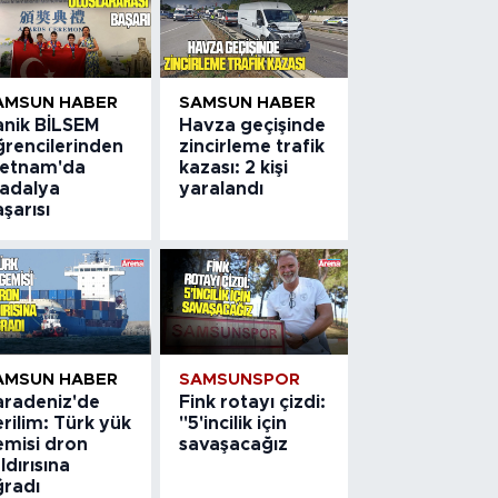
AMSUN HABER
SAMSUN HABER
anik BİLSEM
Havza geçişinde
ğrencilerinden
zincirleme trafik
ietnam'da
kazası: 2 kişi
adalya
yaralandı
şarısı
AMSUN HABER
SAMSUNSPOR
aradeniz'de
Fink rotayı çizdi:
rilim: Türk yük
"5'incilik için
emisi dron
savaşacağız
ldırısına
ğradı