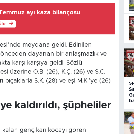
Temmuz ayı kaza bilançosu
üle
llesi’nde meydana geldi. Edinilen
a önceden dayanan bir anlaşmazlık ve
ta karşı karşıya geldi. Sözlü
i üzerine O.B. (26), K.Ç. (26) ve S.C.
 bıçaklarla S.K. (28) ve eşi M.K.’ye (26)
S
S
G
ba
ye kaldırıldı, şüpheliler
e kalan genç karı kocayı gören