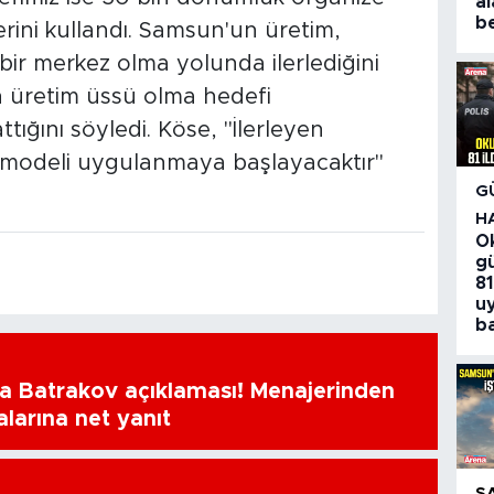
al
be
rini kullandı. Samsun'un üretim,
bir merkez olma yolunda ilerlediğini
 üretim üssü olma hedefi
ığını söyledi. Köse, "İlerleyen
odeli uygulanmaya başlayacaktır"
G
H
O
gü
81
u
ba
a Batrakov açıklaması! Menajerinden
alarına net yanıt
S