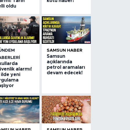
armı! Tarih
kötü haber!
lli oldu
ÜNDEM
SAMSUN HABER
Samsun
ABERLERI
açıklarında
kullarda
petrol aramaları
venlik alarmı!
devam edecek!
 ilde yeni
ygulama
şlıyor
AMSUN HABER
SAMSUN HABER