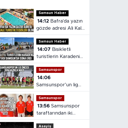
Samsun Haber
14:12
Bafra'da yazın
gözde adresi Ali Kale
Turistik Tesisleri
Samsun Haber
14:07
Bisikletli
turistlerin Karadeniz
rotası Samsun'da
Samsunspor
sona erdi
14:06
Samsunspor’un lig
öncesi son hazırlık
Samsunspor
maçı
13:56
Samsunspor
taraftarından iki
kardeşe yürek ısıtan
Asayiş
jest