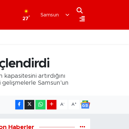
Samsun
°
27
çlendirdi
kapasitesini artırdığını
eki gelişmelerle Samsun’un
-
+
A
A
on Haberler