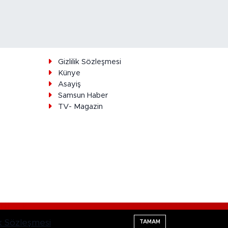
ı
Gizlilik Sözleşmesi
Künye
Asayiş
Samsun Haber
TV- Magazin
Haber Yazılımı:
TE Bilişim
lik Sözleşmesi
TAMAM