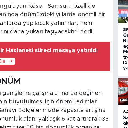
 vurgulayan Köse, "Samsun, özellikle
anında önümüzdeki yıllarda önemli bir
lanlarda yapılacak yatırımlar, hem
S
nı daha yukarı taşıyacaktır" dedi.
G
B
aç
r Hastanesi süreci masaya yatırıldı
M
tr
üle
id
ya
DÖNÜM
i genişleme çalışmalarına da değinen
ın büyütülmesi için önemli adımlar
 Sanayi Bölgelerimizde kapasite artışına
S
S
nümlük alanı yaklaşık 6 kat artırarak 35
a
efimiz ise 50 bin dönümlük organize