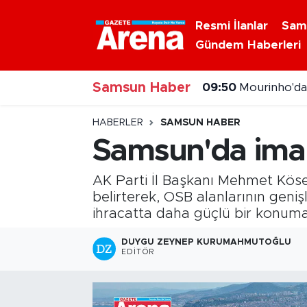
Resmi İlanlar
Sam
Gündem Haberleri
Nöbetçi Eczaneler
Samsun Haber
Hava Durumu
09:50
Mourinho'da
Samsun Namaz Vakitleri
HABERLER
SAMSUN HABER
Samsun'da imala
Trafik Durumu
AK Parti İl Başkanı Mehmet Köse,
Süper Lig Puan Durumu ve Fikstür
belirterek, OSB alanlarının geniş
ihracatta daha güçlü bir konuma
Tüm Manşetler
DUYGU ZEYNEP KURUMAHMUTOĞLU
EDITÖR
Son Dakika Haberleri
Haber Arşivi