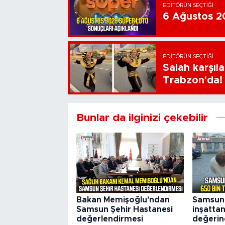
EDITÖRÜN SEÇTIĞI
6 Ağustos 20
EDITÖRÜN SEÇTIĞI
Salah karşıl
Trabzon'da!
Bunlar da ilginizi çekebilir
Bakan Memişoğlu'ndan
Samsun'd
Samsun Şehir Hastanesi
inşatta
değerlendirmesi
değerin