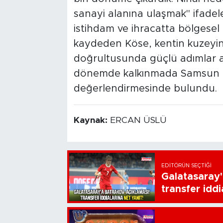
sanayi alanına ulaşmak" ifadele
istihdam ve ihracatta bölgesel 
kaydeden Köse, kentin kuzeyin
doğrultusunda güçlü adımlar att
dönemde kalkınmada Samsun m
değerlendirmesinde bulundu.
Kaynak:
ERCAN ÜSLÜ
EDITÖRÜN SEÇTIĞI
Galatasaray'
transfer iddi