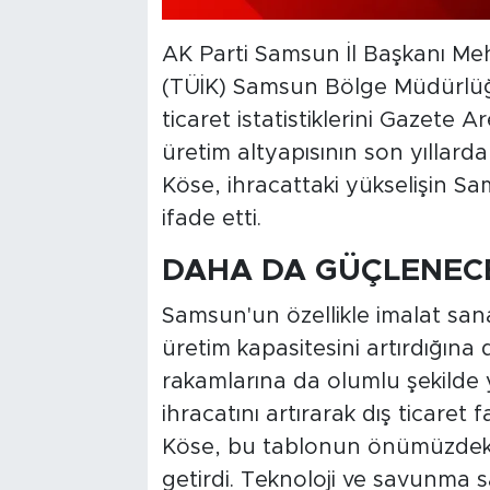
AK Parti Samsun İl Başkanı Meh
(TÜİK) Samsun Bölge Müdürlüğ
ticaret istatistiklerini Gazete 
üretim altyapısının son yıllard
Köse, ihracattaki yükselişin 
ifade etti.
DAHA DA GÜÇLENEC
Samsun'un özellikle imalat sana
üretim kapasitesini artırdığına
rakamlarına da olumlu şekilde y
ihracatını artırarak dış ticaret 
Köse, bu tablonun önümüzdeki
getirdi. Teknoloji ve savunma