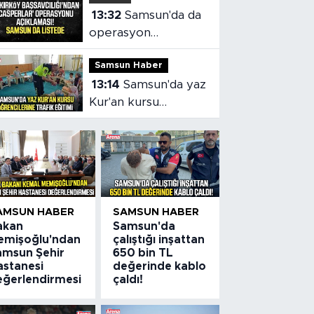
13:32
Samsun'da da
operasyon
yapılmıştı! 149
Samsun Haber
şüpheliye dava
13:14
Samsun'da yaz
Kur'an kursu
öğrencilerine trafik
eğitimi
AMSUN HABER
SAMSUN HABER
akan
Samsun'da
emişoğlu'ndan
çalıştığı inşattan
amsun Şehir
650 bin TL
astanesi
değerinde kablo
eğerlendirmesi
çaldı!