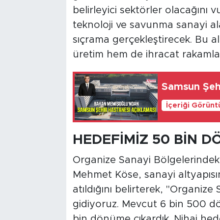
belirleyici sektörler olacağını
teknoloji ve savunma sanayi al
sıçrama gerçekleştirecek. Bu a
üretim hem de ihracat rakamları
Samsun Şehi
İçeriği Görünt
HEDEFİMİZ 50 BİN 
Organize Sanayi Bölgelerindek
Mehmet Köse, sanayi altyapısın
atıldığını belirterek, "Organize
gidiyoruz. Mevcut 6 bin 500 dö
bin dönüme çıkardık. Nihai hed