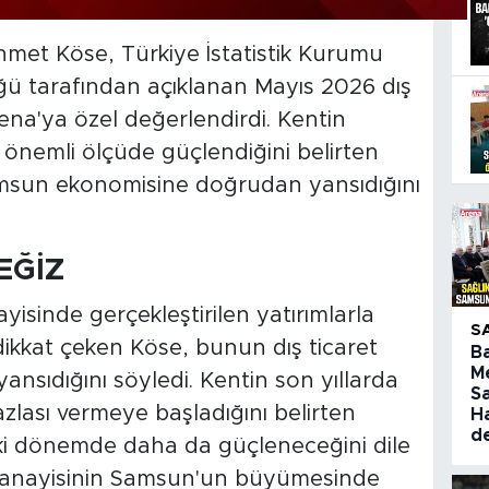
met Köse, Türkiye İstatistik Kurumu
ü tarafından açıklanan Mayıs 2026 dış
Arena'ya özel değerlendirdi. Kentin
a önemli ölçüde güçlendiğini belirten
Samsun ekonomisine doğrudan yansıdığını
EĞİZ
yisinde gerçekleştirilen yatırımlarla
S
 dikkat çeken Köse, bunun dış ticaret
B
M
ansıdığını söyledi. Kentin son yıllarda
S
fazlası vermeye başladığını belirten
H
d
 dönemde daha da güçleneceğini dile
 sanayisinin Samsun'un büyümesinde