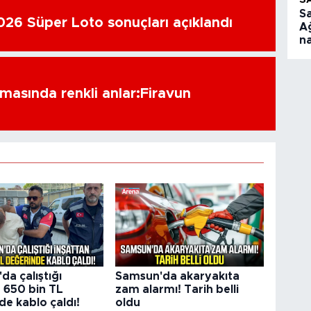
S
26 Süper Loto sonuçları açıklandı
A
na
amasında renkli anlar:Firavun
a çalıştığı
Samsun'da akaryakıta
n 650 bin TL
zam alarmı! Tarih belli
de kablo çaldı!
oldu