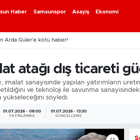
sun Haber
Samsunspor
Asayiş
Ekonomi
n Arda Güler'e kötü haber!
t atağı dış ticareti gü
 imalat sanayisinde yapılan yatırımların üretim 
letildiğini ve teknoloji ile savunma sanayisind
 yükseleceğini söyledi.
01.07.2026 - 08:00
01.07.2026 - 13:30
YAYINLANMA
GÜNCELLEME
S