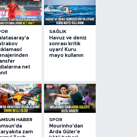
POR
SAĞLIK
alatasaray'a
Havuz ve deniz
atrakov
sonrası kritik
ıklaması!
uyarı! Kuru
enajerinden
mayo kullanın
ansfer
dialarına net
nıt
AMSUN HABER
SPOR
amsun'da
Mourinho'dan
karyakıta zam
Arda Güler'e