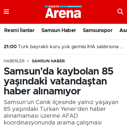
Nöbetçi Eczaneler
Resmi İlanlar
Samsun Haber
Samsunspor
As
21:00
Türk bayraklı kuru yük gemisi İHA saldırısına uğradı
Hava Durumu
20:00
Samsun'da Nebiyan Fest Başladı
Samsun Namaz Vakitleri
HABERLER
SAMSUN HABER
Trafik Durumu
Samsun'da kaybolan 85
yaşındaki vatandaştan
Süper Lig Puan Durumu ve Fikstür
haber alınamıyor
Tüm Manşetler
Samsun’un Canik ilçesinde yalnız yaşayan
Son Dakika Haberleri
85 yaşındaki Türkan Yener’den haber
alınamaması üzerine AFAD
koordinasyonunda arama çalışması
Haber Arşivi