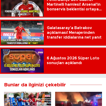
Martinelli hamlesi! Arsenal'in
bonservis beklentisi ortaya
çıktı
Galatasaray'a Batrakov
açıklaması! Menajerinden
transfer iddialarına net yanıt
6 Ağustos 2026 Süper Loto
sonuçları açıklandı
Bunlar da ilginizi çekebilir