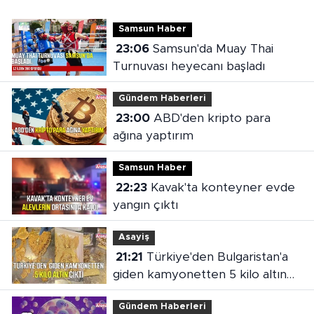
Samsun Haber
23:06
Samsun'da Muay Thai
Turnuvası heyecanı başladı
Gündem Haberleri
23:00
ABD'den kripto para
ağına yaptırım
Samsun Haber
22:23
Kavak'ta konteyner evde
yangın çıktı
Asayiş
21:21
Türkiye'den Bulgaristan'a
giden kamyonetten 5 kilo altın
çıktı
Gündem Haberleri