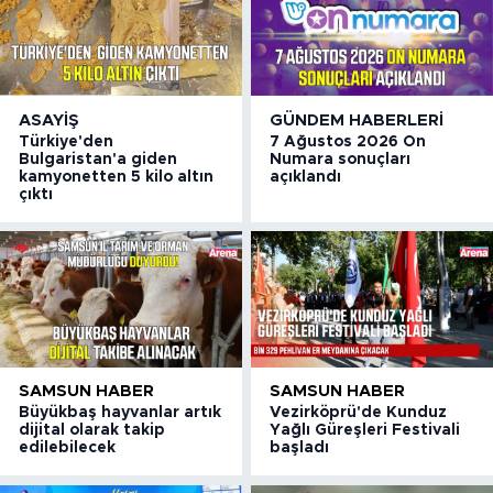
ASAYIŞ
GÜNDEM HABERLERI
Türkiye'den
7 Ağustos 2026 On
Bulgaristan'a giden
Numara sonuçları
kamyonetten 5 kilo altın
açıklandı
çıktı
SAMSUN HABER
SAMSUN HABER
Büyükbaş hayvanlar artık
Vezirköprü'de Kunduz
dijital olarak takip
Yağlı Güreşleri Festivali
edilebilecek
başladı