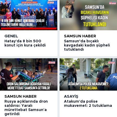
GENEL
SAMSUN HABER
Hatay'da 8 bin 500
Samsun’da bıçaklı
konut için kura çekildi
kavgadaki kadın şüpheli
tutuklandı
SAMSUN HABER
ASAYIŞ
Rusya açıklarında dron
Atakum'da polise
saldırısı: Yaralı
mukavemet: 2 tutuklama
mürettebat Samsun'a
getirildi