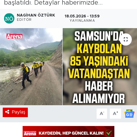
başlatıldı. Detaylar haberimizde...
NAGIHAN ÖZTÜRK
18.05.2026 - 13:59
EDITÖR
YAYINLANMA
Paylaş
-
+
A
A