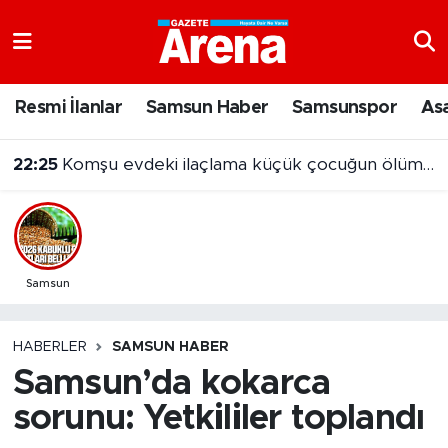
Nöbetçi Eczaneler
Resmi İlanlar
Samsun Haber
Samsunspor
As
Hava Durumu
22:25
Komşu evdeki ilaçlama küçük çocuğun ölümüne neden oldu
Samsun Namaz Vakitleri
Trafik Durumu
Süper Lig Puan Durumu ve Fikstür
Samsun
Tüm Manşetler
HABERLER
SAMSUN HABER
Samsun’da kokarca
Son Dakika Haberleri
sorunu: Yetkililer toplandı
Haber Arşivi