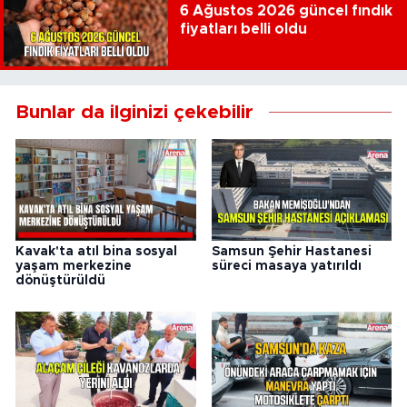
6 Ağustos 2026 güncel fındık
fiyatları belli oldu
Bunlar da ilginizi çekebilir
Kavak'ta atıl bina sosyal
Samsun Şehir Hastanesi
yaşam merkezine
süreci masaya yatırıldı
dönüştürüldü