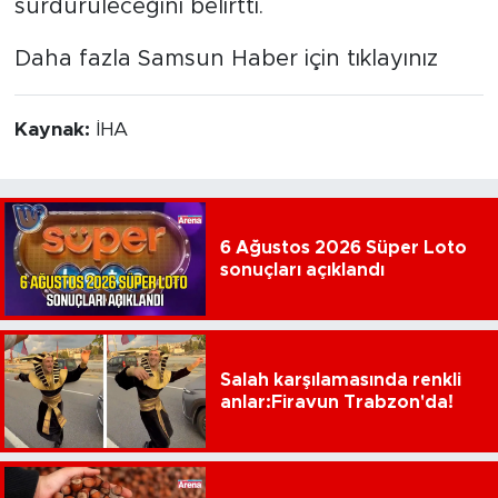
sürdürüleceğini belirtti.
Daha fazla Samsun Haber için tıklayınız
Kaynak:
İHA
6 Ağustos 2026 Süper Loto
sonuçları açıklandı
Salah karşılamasında renkli
anlar:Firavun Trabzon'da!