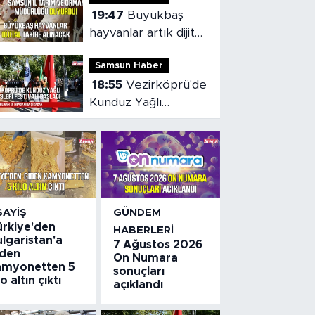
19:47
Büyükbaş
hayvanlar artık dijital
olarak takip
Samsun Haber
edilebilecek
18:55
Vezirköprü'de
Kunduz Yağlı
Güreşleri Festivali
başladı
SAYIŞ
GÜNDEM
ürkiye'den
HABERLERI
lgaristan'a
7 Ağustos 2026
iden
On Numara
amyonetten 5
sonuçları
lo altın çıktı
açıklandı