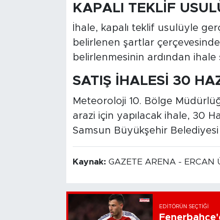
KAPALI TEKLİF USU
İhale, kapalı teklif usulüyle gerçe
belirlenen şartlar çerçevesind
belirlenmesinin ardından ihale 
SATIŞ İHALESİ 30 HA
Meteoroloji 10. Bölge Müdürlü
arazi için yapılacak ihale, 30 
Samsun Büyükşehir Belediyesi M
Kaynak:
GAZETE ARENA - ERCAN 
EDITÖRÜN SEÇTIĞI
Fenerbahçe'd