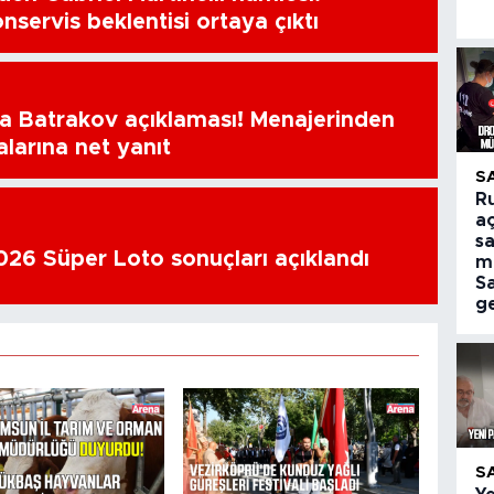
nservis beklentisi ortaya çıktı
a Batrakov açıklaması! Menajerinden
alarına net yanıt
S
R
aç
sa
26 Süper Loto sonuçları açıklandı
m
S
ge
S