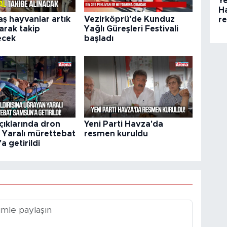
Ye
H
ş hayvanlar artık
Vezirköprü'de Kunduz
r
larak takip
Yağlı Güreşleri Festivali
ecek
başladı
çıklarında dron
Yeni Parti Havza'da
ı: Yaralı mürettebat
resmen kuruldu
 getirildi