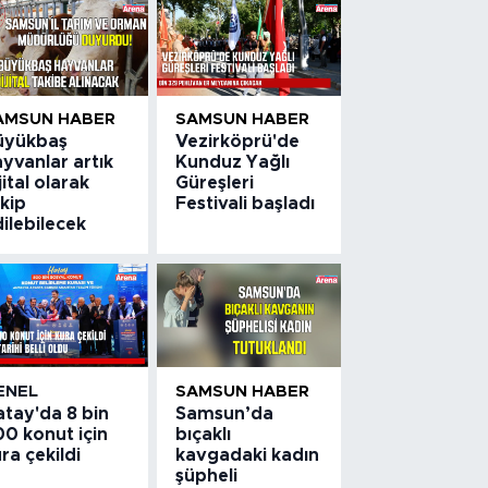
AMSUN HABER
SAMSUN HABER
üyükbaş
Vezirköprü'de
yvanlar artık
Kunduz Yağlı
jital olarak
Güreşleri
kip
Festivali başladı
ilebilecek
ENEL
SAMSUN HABER
atay'da 8 bin
Samsun’da
0 konut için
bıçaklı
ra çekildi
kavgadaki kadın
şüpheli