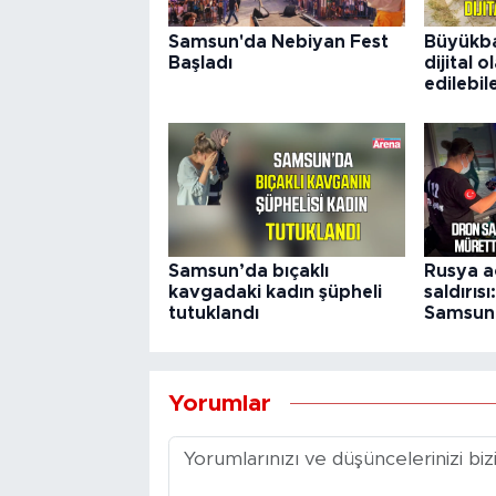
Samsun'da Nebiyan Fest
Büyükba
Başladı
dijital o
edilebil
Samsun’da bıçaklı
Rusya a
kavgadaki kadın şüpheli
saldırıs
tutuklandı
Samsun'a
Yorumlar