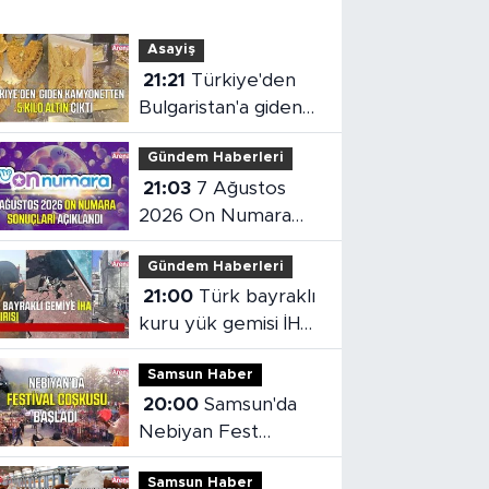
Asayiş
21:21
Türkiye'den
Bulgaristan'a giden
kamyonetten 5 kilo
Gündem Haberleri
altın çıktı
21:03
7 Ağustos
2026 On Numara
sonuçları açıklandı
Gündem Haberleri
21:00
Türk bayraklı
kuru yük gemisi İHA
saldırısına uğradı
Samsun Haber
20:00
Samsun'da
Nebiyan Fest
Başladı
Samsun Haber