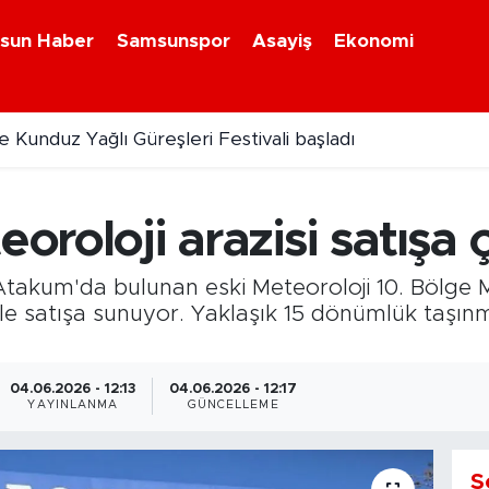
sun Haber
Samsunspor
Asayiş
Ekonomi
 Kunduz Yağlı Güreşleri Festivali başladı
oloji arazisi satışa çı
takum'da bulunan eski Meteoroloji 10. Bölge Mü
 ile satışa sunuyor. Yaklaşık 15 dönümlük taşın
04.06.2026 - 12:13
04.06.2026 - 12:17
YAYINLANMA
GÜNCELLEME
S