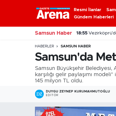
Resmi İlanlar
Sam
Gündem Haberleri
Nöbetçi Eczaneler
Samsun Haber
Hava Durumu
18:55
Vezirköprü'de
Samsun Namaz Vakitleri
HABERLER
SAMSUN HABER
Samsun'da Meteor
Trafik Durumu
Samsun Büyükşehir Belediyesi, A
Süper Lig Puan Durumu ve Fikstür
karşılığı gelir paylaşımı modeli"
145 milyon TL oldu.
Tüm Manşetler
DUYGU ZEYNEP KURUMAHMUTOĞLU
EDITÖR
Son Dakika Haberleri
Haber Arşivi