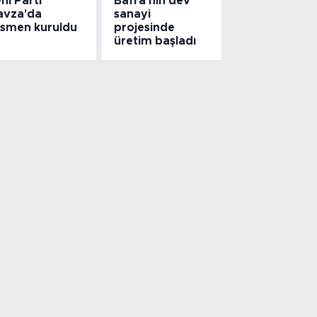
ni Parti
Bafra'nın dev
avza'da
sanayi
esmen kuruldu
projesinde
üretim başladı