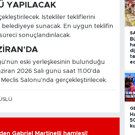
LÜ YAPILACAK
kleştirilecek. İstekliler tekliflerini
e belediyeye sunacak. En uygun teklifin
S
süreci sonuçlandırılacak.
B
ha
ZİRAN'DA
di
ta
ğü'nün eski yerleşkesinin bulunduğu
ed
Haziran 2026 Salı günü saat 11.00'da
eclis Salonu'nda gerçekleştirilecek.
ÜSLÜ
G
H
50
ku
en Gabriel Martinelli hamlesi!