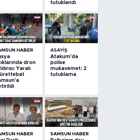
tutuklandı
AMSUN HABER
ASAYIŞ
usya
Atakum'da
ıklarında dron
polise
ldırısı: Yaralı
mukavemet: 2
ürettebat
tutuklama
amsun'a
tirildi
AMSUN HABER
SAMSUN HABER