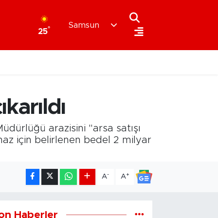
Samsun
°
25
karıldı
dürlüğü arazisini "arsa satışı
maz için belirlenen bedel 2 milyar
-
+
A
A
on Haberler