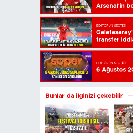
Arsenal'in bo
EDITÖRÜN SEÇTIĞI
Galatasaray'
transfer iddi
EDITÖRÜN SEÇTIĞI
6 Ağustos 20
Bunlar da ilginizi çekebilir