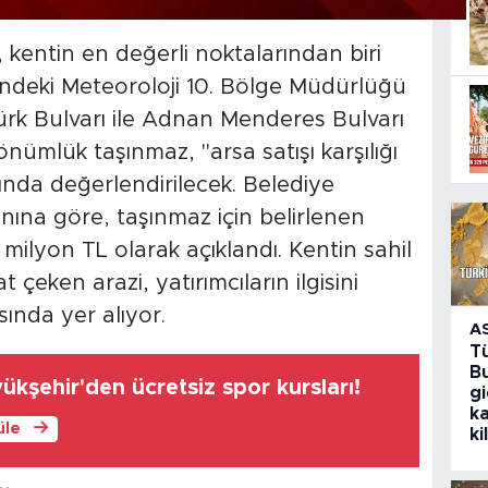
kentin en değerli noktalarından biri
indeki Meteoroloji 10. Bölge Müdürlüğü
atürk Bulvarı ile Adnan Menderes Bulvarı
nümlük taşınmaz, "arsa satışı karşılığı
ında değerlendirilecek. Belediye
nına göre, taşınmaz için belirlenen
lyon TL olarak açıklandı. Kentin sahil
eken arazi, yatırımcıların ilgisini
ında yer alıyor.
A
T
Bu
kşehir'den ücretsiz spor kursları!
g
k
üle
ki