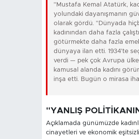
"Mustafa Kemal Atatürk, kadı
yolundaki dayanışmanın güve
olarak gördü. "Dünyada hiçbi
kadınından daha fazla çalıştı
götürmekte daha fazla eme
dünyaya ilan etti. 1934'te s
verdi — pek çok Avrupa ülke
kamusal alanda kadını görünür
inşa etti. Bugün o mirasa iha
"YANLIŞ POLİTİKANI
Açıklamada günümüzde kadınları
cinayetleri ve ekonomik eşitsizl