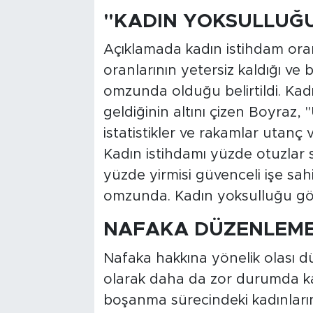
"KADIN YOKSULLUĞU
Açıklamada kadın istihdam oran
oranlarının yetersiz kaldığı v
omzunda olduğu belirtildi. Ka
geldiğinin altını çizen Boyraz, 
istatistikler ve rakamlar utanç ve
Kadın istihdamı yüzde otuzlar s
yüzde yirmisi güvenceli işe sa
omzunda. Kadın yoksulluğu görü
NAFAKA DÜZENLEME
Nafaka hakkına yönelik olası d
olarak daha da zor durumda kal
boşanma sürecindeki kadınların 