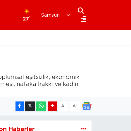
Samsun
°
27
plumsal eşitsizlik, ekonomik
şmesi, nafaka hakkı ve kadın
-
+
A
A
on Haberler