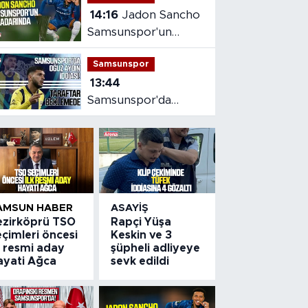
14:16
Jadon Sancho
Samsunspor'un
radarında
Samsunspor
13:44
Samsunspor'da
Oğuz Aydın iddiası
AMSUN HABER
ASAYIŞ
ezirköprü TSO
Rapçi Yüşa
çimleri öncesi
Keskin ve 3
k resmi aday
şüpheli adliyeye
ayati Ağca
sevk edildi