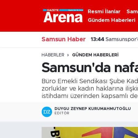
Resmi İlanlar
Sam
Gündem Haberleri
Nöbetçi Eczaneler
Samsun Haber
Hava Durumu
13:44
Samsunspor'd
Samsun Namaz Vakitleri
HABERLER
GÜNDEM HABERLERI
Samsun'da nafa
Trafik Durumu
Büro Emekli Sendikası Şube Kadın
Süper Lig Puan Durumu ve Fikstür
zorluklar ve kadın haklarına ili
istihdamı üzerinden kapsamlı d
Tüm Manşetler
DUYGU ZEYNEP KURUMAHMUTOĞLU
EDITÖR
Son Dakika Haberleri
Haber Arşivi