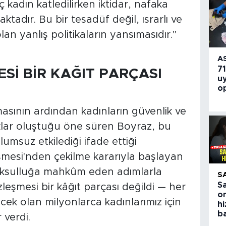
kadın katledilirken iktidar, nafaka
ktadır. Bu bir tesadüf değil, ısrarlı ve
an yanlış politikaların yansımasıdır."
A
71
Sİ BİR KAĞIT PARÇASI
u
o
masının ardından kadınların güvenlik ve
klar oluştuğu öne süren Boyraz, bu
msuz etkilediği ifade ettiği
şmesi'nden çekilme kararıyla başlayan
yoksulluğa mahkûm eden adımlarla
S
S
eşmesi bir kâğıt parçası değildi — her
on
k olan milyonlarca kadınlarımız için
h
ba
 verdi.