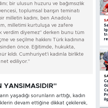
nı; bir ulusun huzuru ve bağımsızlık
ncesi, toplumsal barışın teminatı
r milletin kadını, ben Anadolu
S
m, milletimi kurtuluşa ve zafere
S
Ig
k verdim diyemez" derken bunu tüm
tr
r
eçme ve seçilme hakkını Türk kadınına
sinden önce. Eğitimde, hukukta,
 kıldı. Cumhuriyet'i kadınla birlikte
net ediliyor."
S
Ca
N YANSIMASIDIR"
G
C
P
n yaşadığı sorunların arttığı, kadın
il
iklerin devam ettiğine dikkat çekilerek,