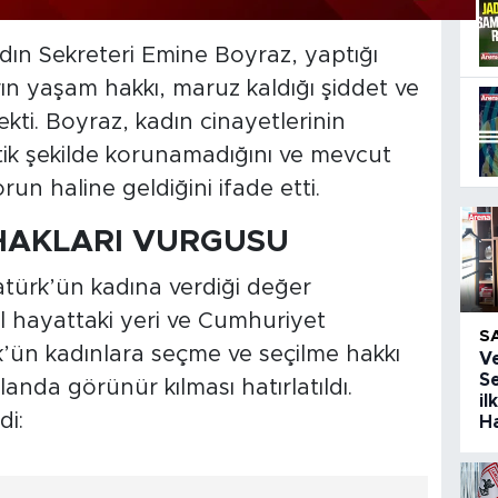
ın Sekreteri Emine Boyraz, yaptığı
ın yaşam hakkı, maruz kaldığı şiddet ve
çekti. Boyraz, kadın cinayetlerinin
tik şekilde korunamadığını ve mevcut
un haline geldiğini ifade etti.
HAKLARI VURGUSU
ürk’ün kadına verdiği değer
al hayattaki yeri ve Cumhuriyet
S
k’ün kadınlara seçme ve seçilme hakkı
V
Se
anda görünür kılması hatırlatıldı.
il
di:
H