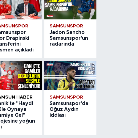
AMSUNSPOR
SAMSUNSPOR
amsunspor
Jadon Sancho
or Drapinski
Samsunspor'un
ansferini
radarında
esmen açıkladı
AMSUN HABER
SAMSUNSPOR
nik'te "Haydi
Samsunspor'da
üle Oynaya
Oğuz Aydın
amiye Gel"
iddiası
rojesine yoğun
gi