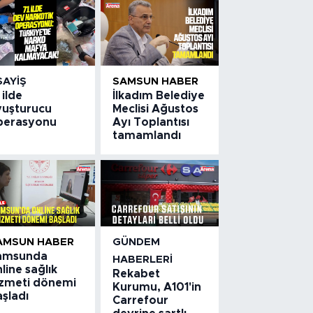
SAYIŞ
SAMSUN HABER
 ilde
İlkadım Belediye
yuşturucu
Meclisi Ağustos
perasyonu
Ayı Toplantısı
tamamlandı
AMSUN HABER
GÜNDEM
amsunda
HABERLERI
line sağlık
Rekabet
izmeti dönemi
Kurumu, A101'in
şladı
Carrefour