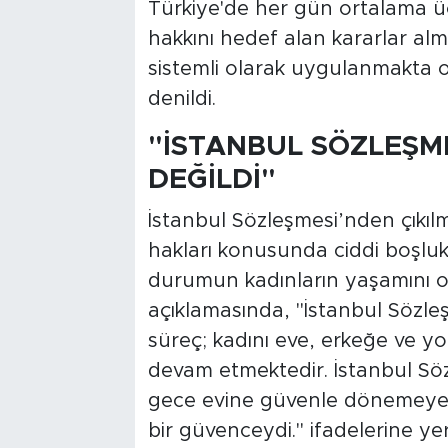
Türkiye'de her gün ortalama üç 
hakkını hedef alan kararlar alma
sistemli olarak uygulanmakta ol
denildi.
"İSTANBUL SÖZLEŞME
DEĞİLDİ"
İstanbul Sözleşmesi’nden çıkıl
hakları konusunda ciddi boşlu
durumun kadınların yaşamını olu
açıklamasında, "İstanbul Sözle
süreç; kadını eve, erkeğe ve 
devam etmektedir. İstanbul Sözl
gece evine güvenle dönemeyece
bir güvenceydi." ifadelerine yer