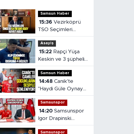
Samsun Haber
15:36
Vezirköprü
TSO Seçimleri
öncesi ilk resmi aday
Asayiş
Hayati Ağca
15:22
Rapçi Yüşa
Keskin ve 3 şüpheli
adliyeye sevk edildi
Samsun Haber
14:48
Canik'te
"Haydi Güle Oynaya
Camiye Gel"
Samsunspor
Projesine yoğun ilgi
14:20
Samsunspor
Igor Drapinski
transferini resmen
Samsunspor
açıkladı