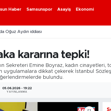
sun Haber
Samsunspor
Asayiş
Ekonomi
a Oğuz Aydın iddiası
ka kararına tepki!
 Sekreteri Emine Boyraz, kadın cinayetleri, to
şkin uygulamalara dikkat çekerek İstanbul Sözle
eğerlendirmelerde bulundu.
05.06.2026 - 19:22
YAYINLANMA
S