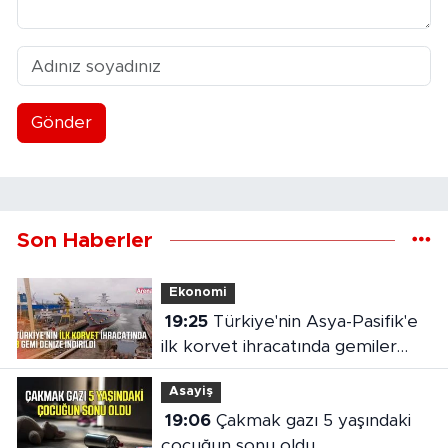
Gönder
Son Haberler
Ekonomi
19:25
Türkiye'nin Asya-Pasifik'e
ilk korvet ihracatında gemiler
denize indirildi
Asayiş
19:06
Çakmak gazı 5 yaşındaki
çocuğun sonu oldu