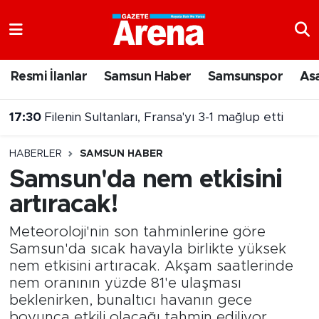
Nöbetçi Eczaneler
Resmi İlanlar
Samsun Haber
Samsunspor
As
Hava Durumu
17:30
Filenin Sultanları, Fransa'yı 3-1 mağlup etti
Samsun Namaz Vakitleri
17:26
9 Ağustos 2026 Samsun nöbetçi eczaneler
HABERLER
SAMSUN HABER
Trafik Durumu
Samsun'da nem etkisini
artıracak!
Süper Lig Puan Durumu ve Fikstür
Meteoroloji'nin son tahminlerine göre
Tüm Manşetler
Samsun'da sıcak havayla birlikte yüksek
nem etkisini artıracak. Akşam saatlerinde
Son Dakika Haberleri
nem oranının yüzde 81'e ulaşması
beklenirken, bunaltıcı havanın gece
Haber Arşivi
boyunca etkili olacağı tahmin ediliyor.