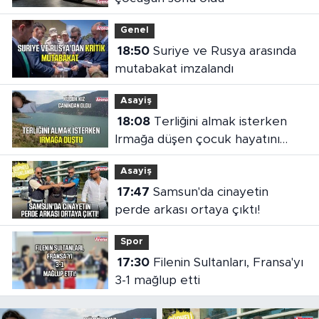
Genel
18:50
Suriye ve Rusya arasında
mutabakat imzalandı
Asayiş
18:08
Terliğini almak isterken
Irmağa düşen çocuk hayatını
kaybetti
Asayiş
17:47
Samsun'da cinayetin
perde arkası ortaya çıktı!
Spor
17:30
Filenin Sultanları, Fransa'yı
3-1 mağlup etti