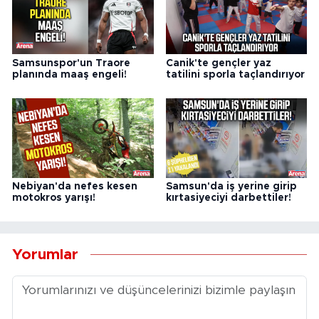
Samsunspor'un Traore
Canik'te gençler yaz
planında maaş engeli!
tatilini sporla taçlandırıyor
Nebiyan'da nefes kesen
Samsun'da iş yerine girip
motokros yarışı!
kırtasiyeciyi darbettiler!
Yorumlar