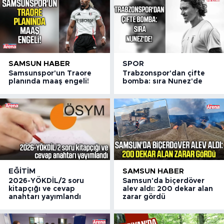
SAMSUN HABER
SPOR
Samsunspor'un Traore
Trabzonspor'dan çifte
planında maaş engeli!
bomba: sıra Nunez'de
EĞITIM
SAMSUN HABER
2026-YÖKDİL/2 soru
Samsun'da biçerdöver
kitapçığı ve cevap
alev aldı: 200 dekar alan
anahtarı yayımlandı
zarar gördü