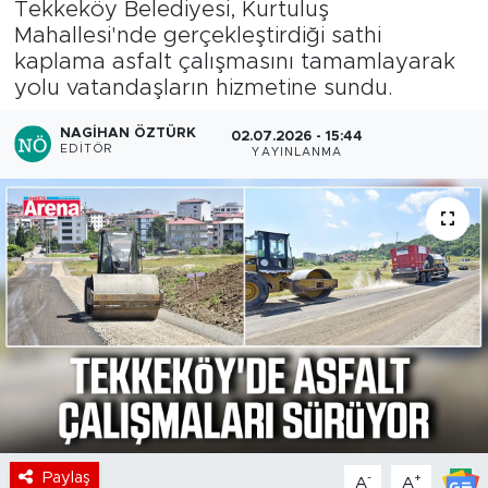
Tekkeköy Belediyesi, Kurtuluş
Mahallesi'nde gerçekleştirdiği sathi
kaplama asfalt çalışmasını tamamlayarak
yolu vatandaşların hizmetine sundu.
NAGIHAN ÖZTÜRK
02.07.2026 - 15:44
EDITÖR
YAYINLANMA
Paylaş
-
+
A
A