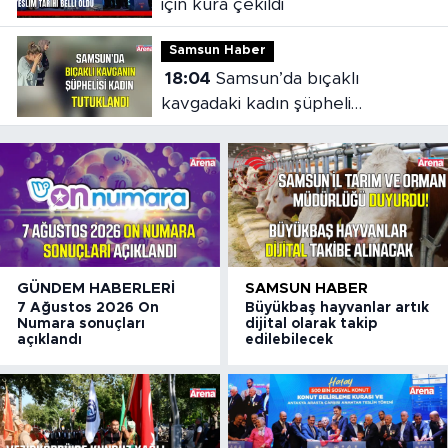
için kura çekildi
Samsun Haber
18:04
Samsun’da bıçaklı
kavgadaki kadın şüpheli
tutuklandı
GÜNDEM HABERLERI
SAMSUN HABER
7 Ağustos 2026 On
Büyükbaş hayvanlar artık
Numara sonuçları
dijital olarak takip
açıklandı
edilebilecek