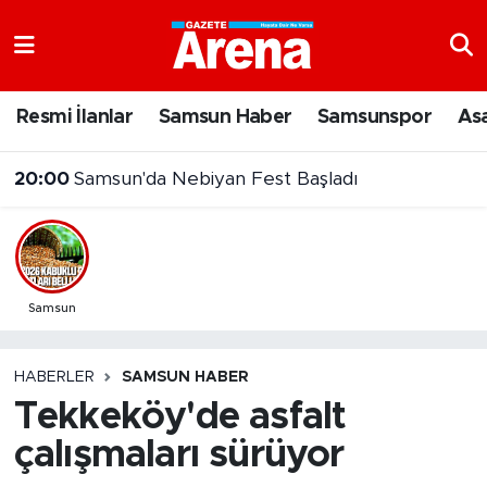
Nöbetçi Eczaneler
Resmi İlanlar
Samsun Haber
Samsunspor
As
Hava Durumu
20:00
Samsun'da Nebiyan Fest Başladı
Samsun Namaz Vakitleri
Trafik Durumu
Süper Lig Puan Durumu ve Fikstür
Samsun
Tüm Manşetler
HABERLER
SAMSUN HABER
Tekkeköy'de asfalt
Son Dakika Haberleri
çalışmaları sürüyor
Haber Arşivi