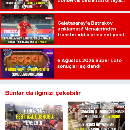
bonservis beklentisi ortaya
çıktı
Galatasaray'a Batrakov
açıklaması! Menajerinden
transfer iddialarına net yanıt
6 Ağustos 2026 Süper Loto
sonuçları açıklandı
Bunlar da ilginizi çekebilir