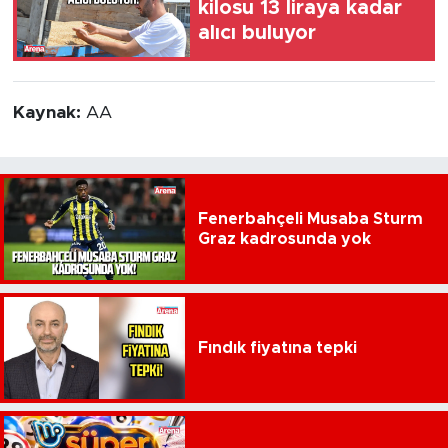
kilosu 13 liraya kadar
alıcı buluyor
Kaynak:
AA
Fenerbahçeli Musaba Sturm
Graz kadrosunda yok
Fındık fiyatına tepki