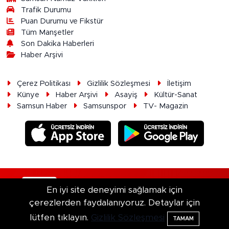
Trafik Durumu
Puan Durumu ve Fikstür
Tüm Manşetler
Son Dakika Haberleri
Haber Arşivi
Çerez Politikası
Gizlilik Sözleşmesi
İletişim
Künye
Haber Arşivi
Asayiş
Kültür-Sanat
Samsun Haber
Samsunspor
TV- Magazin
RSS
Copyright © 2026. Her hakkı saklıdır.
En iyi site deneyimi sağlamak için
çerezlerden faydalanıyoruz. Detaylar için
Haber Yazılımı:
TE Bilişim
lütfen tıklayın.
Gizlilik Sözleşmesi
TAMAM