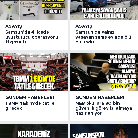
ASAYIŞ
ASAYIŞ
Samsun'da 4 ilçede
Samsun'da yalnız
uyuşturucu operasyonu:
yaşayan şahıs evinde ölü
11 gözaltı
bulundu
GÜNDEM HABERLERI
GÜNDEM HABERLERI
TBMM 1 Ekim'de tatile
MEB okullara 30 bin
girecek
güvenlik görevlisi almaya
hazırlanıyor