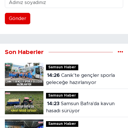
Gönder
Son Haberler
Samsun Haber
14:26
Canik’te gençler sporla
geleceğe hazırlanıyor
Samsun Haber
14:23
Samsun Bafra'da kavun
hasadı sürüyor
Samsun Haber