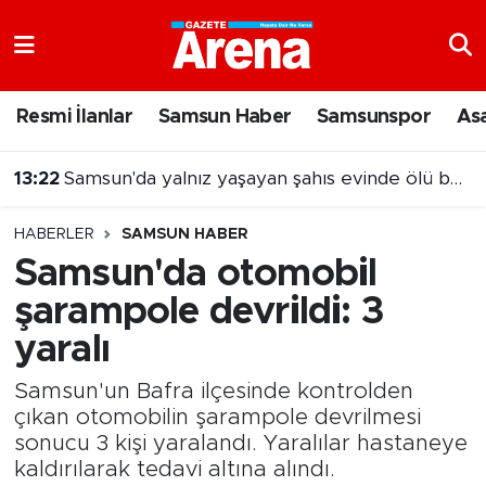
Nöbetçi Eczaneler
Resmi İlanlar
Samsun Haber
Samsunspor
As
Hava Durumu
13:22
Samsun'da yalnız yaşayan şahıs evinde ölü bulundu
Samsun Namaz Vakitleri
HABERLER
SAMSUN HABER
Trafik Durumu
Samsun'da otomobil
şarampole devrildi: 3
Süper Lig Puan Durumu ve Fikstür
yaralı
Tüm Manşetler
Samsun'un Bafra ilçesinde kontrolden
Son Dakika Haberleri
çıkan otomobilin şarampole devrilmesi
sonucu 3 kişi yaralandı. Yaralılar hastaneye
kaldırılarak tedavi altına alındı.
Haber Arşivi