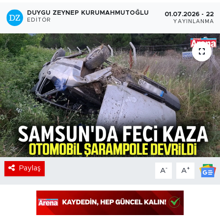
DUYGU ZEYNEP KURUMAHMUTOĞLU
01.07.2026 - 22:3
EDITÖR
YAYINLANMA
Paylaş
-
+
A
A