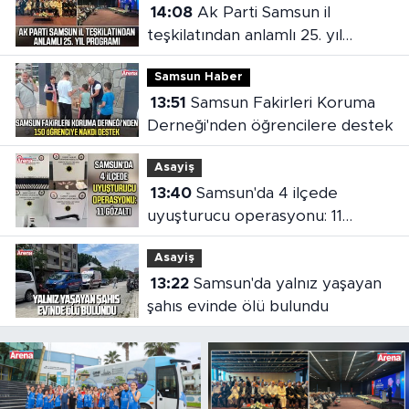
14:08
Ak Parti Samsun il
teşkilatından anlamlı 25. yıl
programı
Samsun Haber
13:51
Samsun Fakirleri Koruma
Derneği'nden öğrencilere destek
Asayiş
13:40
Samsun'da 4 ilçede
uyuşturucu operasyonu: 11
gözaltı
Asayiş
13:22
Samsun'da yalnız yaşayan
şahıs evinde ölü bulundu