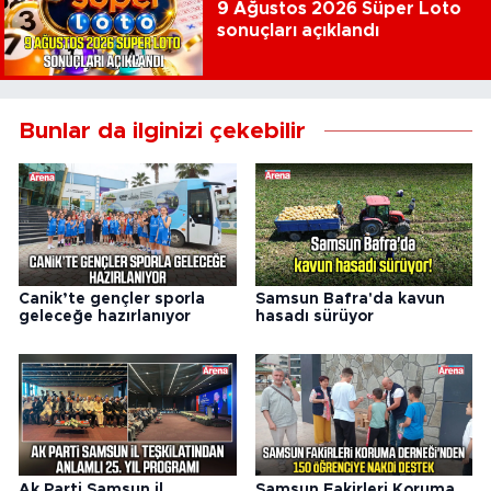
9 Ağustos 2026 Süper Loto
sonuçları açıklandı
Bunlar da ilginizi çekebilir
Canik’te gençler sporla
Samsun Bafra'da kavun
geleceğe hazırlanıyor
hasadı sürüyor
Ak Parti Samsun il
Samsun Fakirleri Koruma