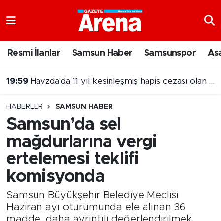
Nöbetçi Eczaneler
Resmi İlanlar
Samsun Haber
Samsunspor
As
Hava Durumu
19:59
Havzda'da 11 yıl kesinleşmiş hapis cezası olan şahıs yakalandı
Samsun Namaz Vakitleri
HABERLER
SAMSUN HABER
Trafik Durumu
Samsun’da sel
mağdurlarına vergi
Süper Lig Puan Durumu ve Fikstür
ertelemesi teklifi
Tüm Manşetler
komisyonda
Son Dakika Haberleri
Samsun Büyükşehir Belediye Meclisi
Haziran ayı oturumunda ele alınan 36
Haber Arşivi
madde, daha ayrıntılı değerlendirilmek