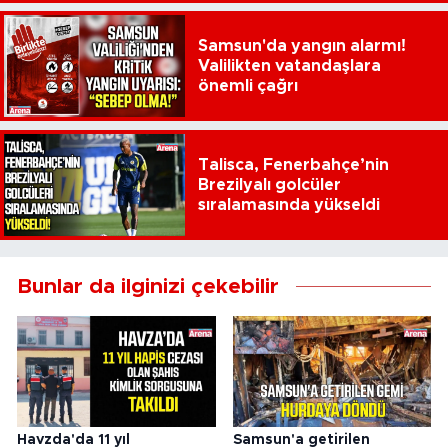
Samsun'da yangın alarmı!
Valilikten vatandaşlara
önemli çağrı
Talisca, Fenerbahçe’nin
Brezilyalı golcüler
sıralamasında yükseldi
Bunlar da ilginizi çekebilir
Havzda'da 11 yıl
Samsun'a getirilen