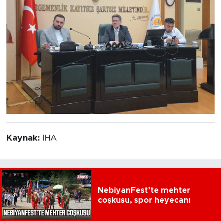
Kaynak:
İHA
NebiyanFest’te mehter
coşkusu, spor heyecanı