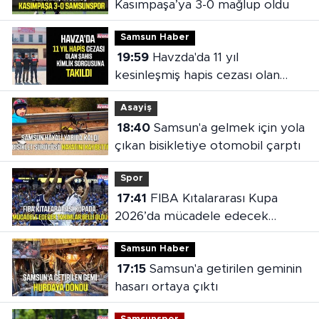
Kasımpaşa’ya 3-0 mağlup oldu
Samsun Haber
19:59
Havzda'da 11 yıl
kesinleşmiş hapis cezası olan
şahıs yakalandı
Asayiş
18:40
Samsun'a gelmek için yola
çıkan bisikletiye otomobil çarptı
Spor
17:41
FIBA Kıtalararası Kupa
2026’da mücadele edecek
takımlar belli oldu
Samsun Haber
17:15
Samsun'a getirilen geminin
hasarı ortaya çıktı