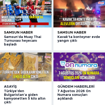
SAMSUN HABER
SAMSUN HABER
Samsun'da Muay Thai
Kavak'ta konteyner evde
Turnuvası heyecanı
yangın çıktı
başladı
ASAYIŞ
GÜNDEM HABERLERI
Türkiye'den
7 Ağustos 2026 On
Bulgaristan'a giden
Numara sonuçları
kamyonetten 5 kilo altın
açıklandı
çıktı