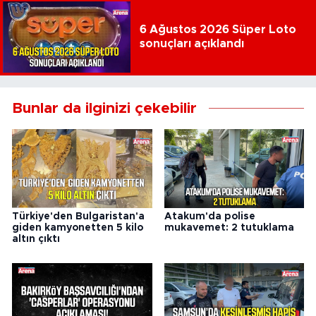
6 Ağustos 2026 Süper Loto
sonuçları açıklandı
Bunlar da ilginizi çekebilir
Türkiye'den Bulgaristan'a
Atakum'da polise
giden kamyonetten 5 kilo
mukavemet: 2 tutuklama
altın çıktı