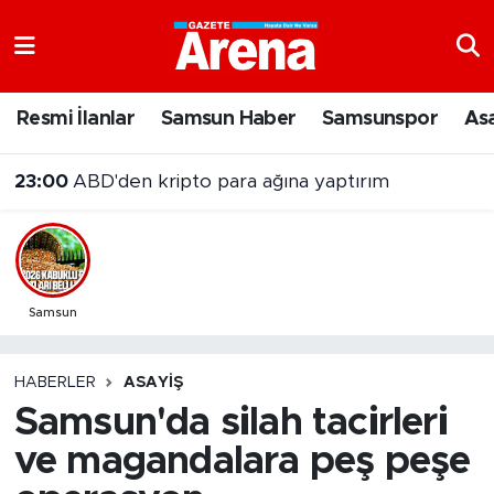
Nöbetçi Eczaneler
Resmi İlanlar
Samsun Haber
Samsunspor
As
Hava Durumu
23:00
ABD'den kripto para ağına yaptırım
Samsun Namaz Vakitleri
Trafik Durumu
Süper Lig Puan Durumu ve Fikstür
Samsun
Tüm Manşetler
HABERLER
ASAYIŞ
Samsun'da silah tacirleri
Son Dakika Haberleri
ve magandalara peş peşe
Haber Arşivi