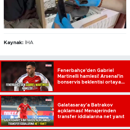
Kaynak:
İHA
Fenerbahçe'den Gabriel
Martinelli hamlesi! Arsenal'in
bonservis beklentisi ortaya
çıktı
Galatasaray'a Batrakov
açıklaması! Menajerinden
transfer iddialarına net yanıt