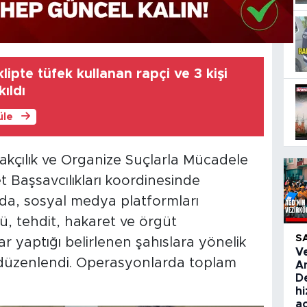
ipte tüfek kullanan rapçi ve 3 kişi
kıldı
üle
çılık ve Organize Suçlarla Mücadele
t Başsavcılıkları koordinesinde
da, sosyal medya platformları
ü, tehdit, hakaret ve örgüt
S
ar yaptığı belirlenen şahıslara yönelik
V
düzenlendi. Operasyonlarda toplam
A
De
hi
aç