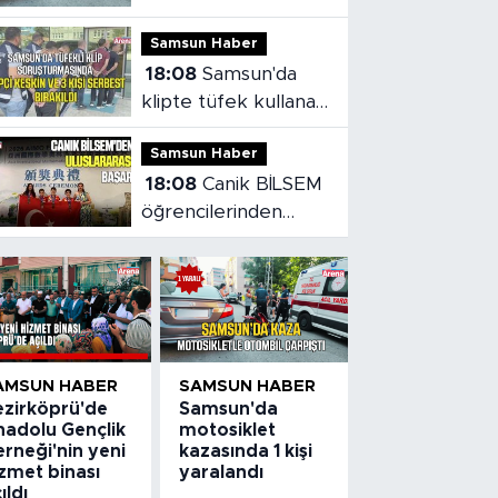
kazasında 1 kişi
Samsun Haber
yaralandı
18:08
Samsun'da
klipte tüfek kullanan
rapçi ve 3 kişi
Samsun Haber
serbest bırakıldı
18:08
Canik BİLSEM
öğrencilerinden
Vietnam'da madalya
başarısı
AMSUN HABER
SAMSUN HABER
ezirköprü'de
Samsun'da
nadolu Gençlik
motosiklet
rneği'nin yeni
kazasında 1 kişi
zmet binası
yaralandı
ıldı