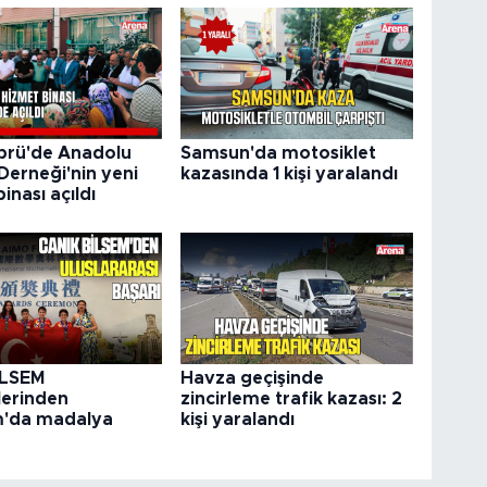
prü'de Anadolu
Samsun'da motosiklet
Derneği'nin yeni
kazasında 1 kişi yaralandı
inası açıldı
İLSEM
Havza geçişinde
lerinden
zincirleme trafik kazası: 2
m'da madalya
kişi yaralandı