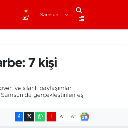
Samsun
°
25
be: 7 kişi
öven ve silahlı paylaşımlar
 Samsun’da gerçekleştirilen eş
-
+
A
A