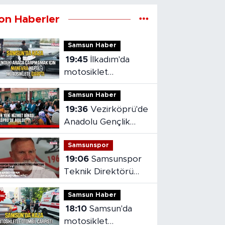
on Haberler
Samsun Haber
19:45
İlkadım'da
motosiklet
kazasında sürücü
Samsun Haber
yaralandı
19:36
Vezirköprü'de
Anadolu Gençlik
Derneği'nin yeni
Samsunspor
hizmet binası açıldı
19:06
Samsunspor
Teknik Direktörü
Fink'ten yeni sezon
Samsun Haber
mesajı
18:10
Samsun'da
motosiklet