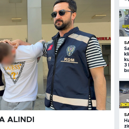
S
S
kl
ku
3 
bı
S
A ALINDI
H
zi