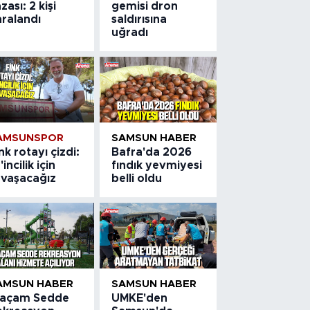
zası: 2 kişi
gemisi dron
aralandı
saldırısına
uğradı
AMSUNSPOR
SAMSUN HABER
nk rotayı çizdi:
Bafra'da 2026
'incilik için
fındık yevmiyesi
avaşacağız
belli oldu
AMSUN HABER
SAMSUN HABER
laçam Sedde
UMKE'den