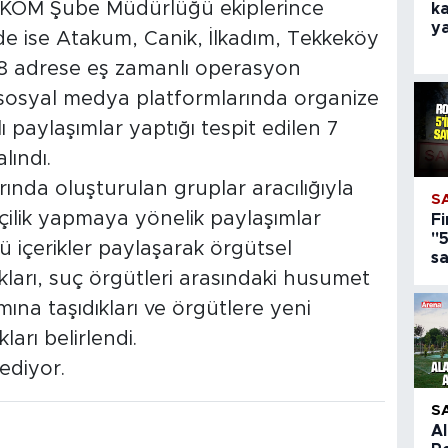
 KOM Şube Müdürlüğü ekiplerince
ka
y
de ise Atakum, Canik, İlkadım, Tekkeköy
n 8 adrese eş zamanlı operasyon
 sosyal medya platformlarında organize
ı paylaşımlar yaptığı tespit edilen 7
lındı.
arında oluşturulan gruplar aracılığıyla
S
kçilik yapmaya yönelik paylaşımlar
Fi
"5
ü içerikler paylaşarak örgütsel
s
ıkları, suç örgütleri arasındaki husumet
ına taşıdıkları ve örgütlere yeni
arı belirlendi.
ediyor.
S
A