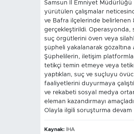
Samsun İl Emniyet Müdürlüğü
yürütülen çalışmalar neticesin
ve Bafra ilçelerinde belirlene
gerçekleştirildi. Operasyonda,
suç örgütlerini öven veya silahl
şüpheli yakalanarak gözaltına a
Şüphelilerin, iletişim platforml
tetikçi temin etmeye veya teti
yaptıkları, suç ve suçluyu övüc
faaliyetlerini duyurmaya çalışt
ve rekabeti sosyal medya ortam
eleman kazandırmayı amaçladıkl
Olayla ilgili soruşturma devam 
Kaynak:
İHA