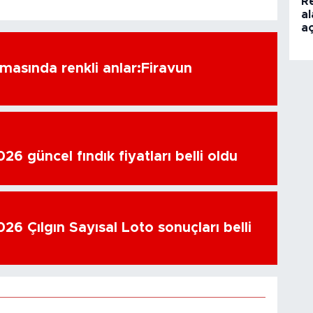
R
a
aç
amasında renkli anlar:Firavun
6 güncel fındık fiyatları belli oldu
26 Çılgın Sayısal Loto sonuçları belli