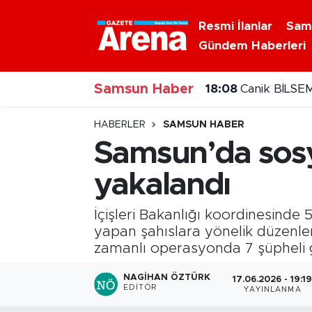
Resmi İlanlar
Sam
Gündem Haberleri
Nöbetçi Eczaneler
Samsun Haber
Hava Durumu
18:08
Canik BİLSEM
Samsun Namaz Vakitleri
HABERLER
SAMSUN HABER
Samsun’da sosya
Trafik Durumu
yakalandı
Süper Lig Puan Durumu ve Fikstür
İçişleri Bakanlığı koordinesinde 
Tüm Manşetler
yapan şahıslara yönelik düzenle
zamanlı operasyonda 7 şüpheli g
Son Dakika Haberleri
NAGIHAN ÖZTÜRK
17.06.2026 - 19:1
EDITÖR
YAYINLANMA
Haber Arşivi