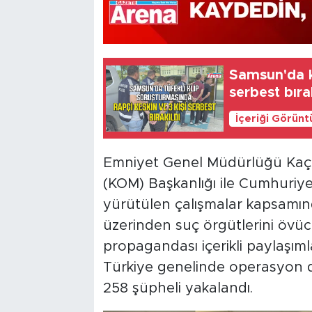
Samsun'da kl
serbest bıra
İçeriği Görünt
Emniyet Genel Müdürlüğü Kaçak
(KOM) Başkanlığı ile Cumhuriye
yürütülen çalışmalar kapsamın
üzerinden suç örgütlerini övüc
propagandası içerikli paylaşıml
Türkiye genelinde operasyon 
258 şüpheli yakalandı.