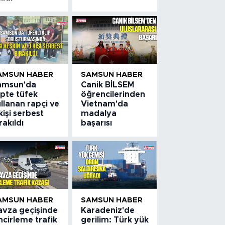
AMSUN HABER
SAMSUN HABER
amsun'da
Canik BİLSEM
ipte tüfek
öğrencilerinden
llanan rapçi ve
Vietnam'da
kişi serbest
madalya
rakıldı
başarısı
AMSUN HABER
SAMSUN HABER
avza geçişinde
Karadeniz'de
ncirleme trafik
gerilim: Türk yük