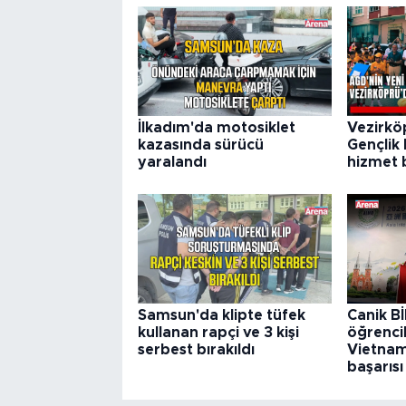
İlkadım'da motosiklet
Vezirkö
kazasında sürücü
Gençlik 
yaralandı
hizmet b
Samsun'da klipte tüfek
Canik B
kullanan rapçi ve 3 kişi
öğrenci
serbest bırakıldı
Vietna
başarısı