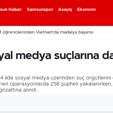
sun Haber
Samsunspor
Asayiş
Ekonomi
 öğrencilerinden Vietnam'da madalya başarısı
l medya suçlarına dar
54 ilde sosyal medya üzerinden suç örgütlerini 
nen operasyonlarda 258 şüpheli yakalanırken,
özaltına alındı.
9