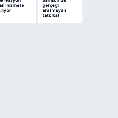
ekreasyon
Samsun'da
lanı hizmete
gerçeği
ılıyor
aratmayan
tatbikat