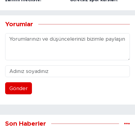
zammı mecliste!
ücretsiz spor kursları!
Yorumlar
Gönder
Son Haberler