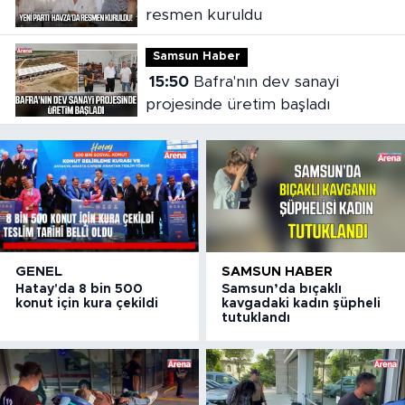
resmen kuruldu
Samsun Haber
15:50
Bafra'nın dev sanayi
projesinde üretim başladı
GENEL
SAMSUN HABER
Hatay'da 8 bin 500
Samsun’da bıçaklı
konut için kura çekildi
kavgadaki kadın şüpheli
tutuklandı