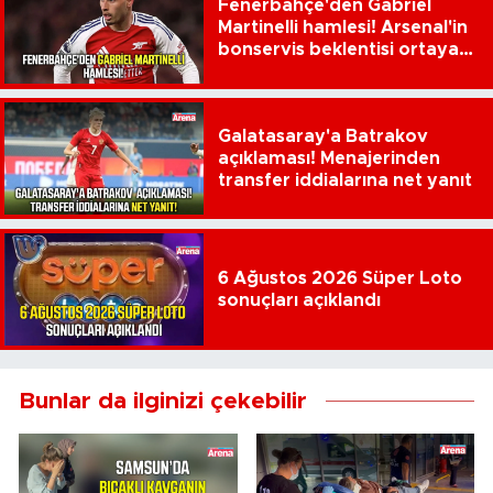
Fenerbahçe'den Gabriel
Martinelli hamlesi! Arsenal'in
bonservis beklentisi ortaya
çıktı
Galatasaray'a Batrakov
açıklaması! Menajerinden
transfer iddialarına net yanıt
6 Ağustos 2026 Süper Loto
sonuçları açıklandı
Bunlar da ilginizi çekebilir