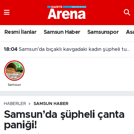
Nöbetçi Eczaneler
Resmi İlanlar
Samsun Haber
Samsunspor
As
Hava Durumu
18:04
Samsun’da bıçaklı kavgadaki kadın şüpheli tutuklandı
Samsun Namaz Vakitleri
Trafik Durumu
Süper Lig Puan Durumu ve Fikstür
Samsun
Tüm Manşetler
HABERLER
SAMSUN HABER
Samsun’da şüpheli çanta
Son Dakika Haberleri
paniği!
Haber Arşivi