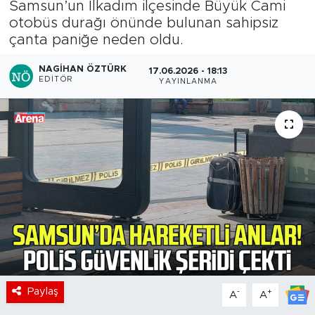
Samsun’un İlkadım ilçesinde Büyük Cami
otobüs durağı önünde bulunan sahipsiz
çanta paniğe neden oldu.
NAGIHAN ÖZTÜRK
17.06.2026 - 18:13
EDITÖR
YAYINLANMA
Paylaş
-
+
A
A