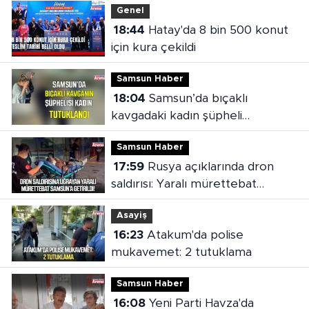
Genel
18:44
Hatay'da 8 bin 500 konut
için kura çekildi
Samsun Haber
18:04
Samsun’da bıçaklı
kavgadaki kadın şüpheli
tutuklandı
Samsun Haber
17:59
Rusya açıklarında dron
saldırısı: Yaralı mürettebat
Samsun'a getirildi
Asayiş
16:23
Atakum'da polise
mukavemet: 2 tutuklama
Samsun Haber
16:08
Yeni Parti Havza'da