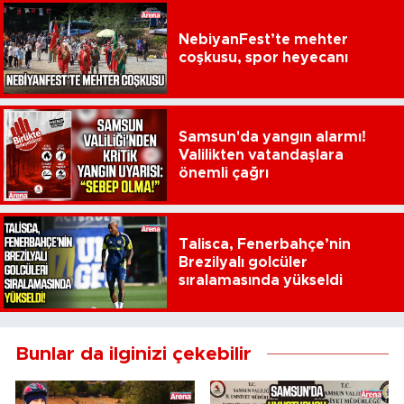
NebiyanFest’te mehter
coşkusu, spor heyecanı
Samsun'da yangın alarmı!
Valilikten vatandaşlara
önemli çağrı
Talisca, Fenerbahçe’nin
Brezilyalı golcüler
sıralamasında yükseldi
Bunlar da ilginizi çekebilir