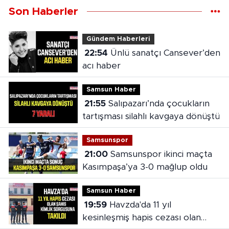
Son Haberler
Gündem Haberleri
22:54
Ünlü sanatçı Cansever’den
acı haber
Samsun Haber
21:55
Salıpazarı’nda çocukların
tartışması silahlı kavgaya dönüştü
Samsunspor
21:00
Samsunspor ikinci maçta
Kasımpaşa’ya 3-0 mağlup oldu
Samsun Haber
19:59
Havzda'da 11 yıl
kesinleşmiş hapis cezası olan