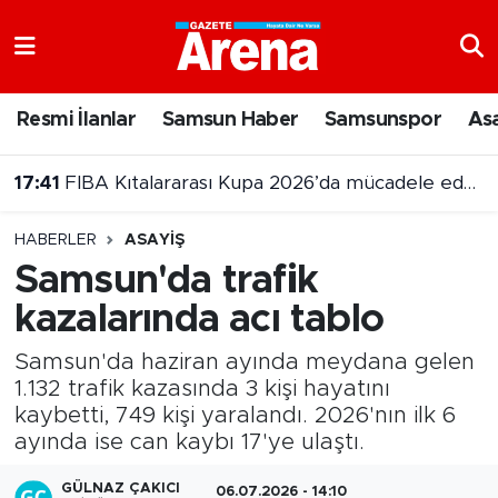
Nöbetçi Eczaneler
Resmi İlanlar
Samsun Haber
Samsunspor
As
17:41
FIBA Kıtalararası Kupa 2026’da mücadele edecek takımlar belli oldu
Hava Durumu
17:15
Samsun'a getirilen geminin hasarı ortaya çıktı
Samsun Namaz Vakitleri
HABERLER
ASAYIŞ
Trafik Durumu
Samsun'da trafik
kazalarında acı tablo
Süper Lig Puan Durumu ve Fikstür
Samsun'da haziran ayında meydana gelen
Tüm Manşetler
1.132 trafik kazasında 3 kişi hayatını
kaybetti, 749 kişi yaralandı. 2026'nın ilk 6
Son Dakika Haberleri
ayında ise can kaybı 17'ye ulaştı.
Haber Arşivi
GÜLNAZ ÇAKICI
06.07.2026 - 14:10