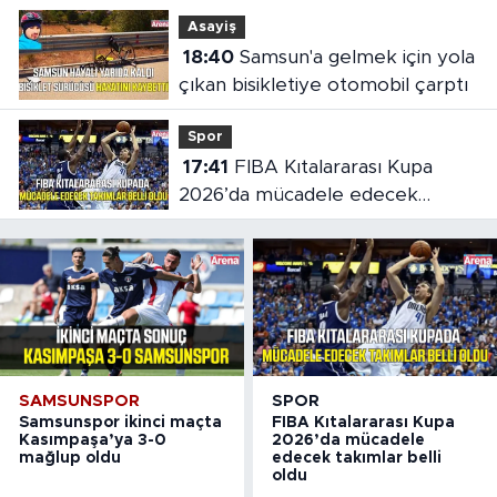
şahıs yakalandı
Asayiş
18:40
Samsun'a gelmek için yola
çıkan bisikletiye otomobil çarptı
Spor
17:41
FIBA Kıtalararası Kupa
2026’da mücadele edecek
takımlar belli oldu
SAMSUNSPOR
SPOR
Samsunspor ikinci maçta
FIBA Kıtalararası Kupa
Kasımpaşa’ya 3-0
2026’da mücadele
mağlup oldu
edecek takımlar belli
oldu