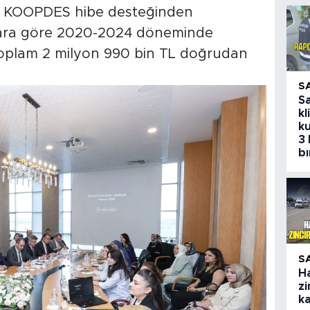
en KOOPDES hibe desteğinden
lara göre 2020-2024 döneminde
n toplam 2 milyon 990 bin TL doğrudan
S
S
kl
ku
3 
bı
S
H
zi
ka