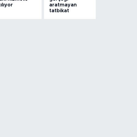
ılıyor
aratmayan
tatbikat