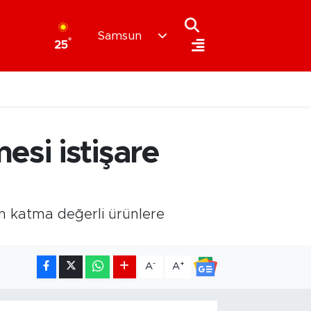
Samsun
°
25
si istişare
n katma değerli ürünlere
-
+
A
A