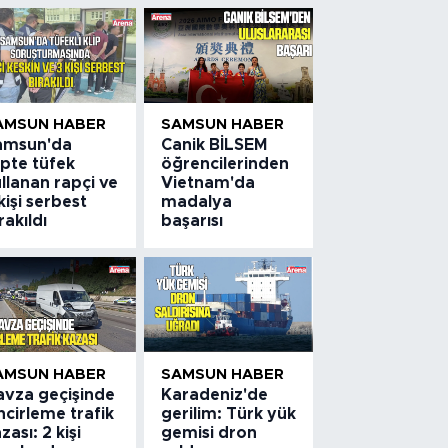
AMSUN HABER
SAMSUN HABER
amsun'da
Canik BİLSEM
ipte tüfek
öğrencilerinden
llanan rapçi ve
Vietnam'da
kişi serbest
madalya
rakıldı
başarısı
AMSUN HABER
SAMSUN HABER
avza geçişinde
Karadeniz'de
ncirleme trafik
gerilim: Türk yük
zası: 2 kişi
gemisi dron