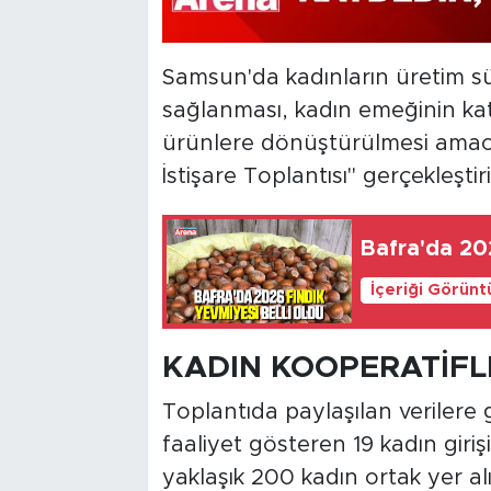
Samsun'da kadınların üretim sür
sağlanması, kadın emeğinin kat
ürünlere dönüştürülmesi amacı
İstişare Toplantısı" gerçekleştiril
Bafra'da 202
İçeriği Görünt
KADIN KOOPERATİFL
Toplantıda paylaşılan verilere
faaliyet gösteren 19 kadın giri
yaklaşık 200 kadın ortak yer al