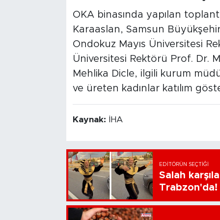
OKA binasında yapılan toplantı
Karaaslan, Samsun Büyükşehir 
Ondokuz Mayıs Üniversitesi Re
Üniversitesi Rektörü Prof. Dr.
Mehlika Dicle, ilgili kurum müdür
ve üreten kadınlar katılım göste
Kaynak:
İHA
EDITÖRÜN SEÇTIĞI
Salah karşıl
Trabzon'da!