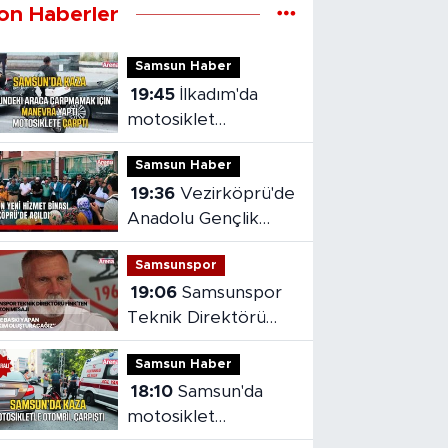
on Haberler
Samsun Haber
19:45
İlkadım'da
motosiklet
kazasında sürücü
Samsun Haber
yaralandı
19:36
Vezirköprü'de
Anadolu Gençlik
Derneği'nin yeni
Samsunspor
hizmet binası açıldı
19:06
Samsunspor
Teknik Direktörü
Fink'ten yeni sezon
Samsun Haber
mesajı
18:10
Samsun'da
motosiklet
kazasında 1 kişi