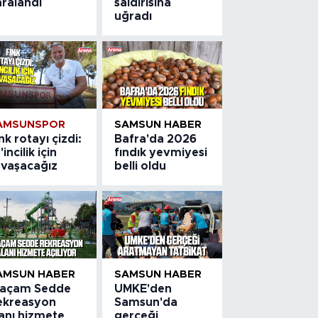
aralandı
saldırısına
uğradı
AMSUNSPOR
SAMSUN HABER
nk rotayı çizdi:
Bafra'da 2026
'incilik için
fındık yevmiyesi
avaşacağız
belli oldu
AMSUN HABER
SAMSUN HABER
laçam Sedde
UMKE'den
ekreasyon
Samsun'da
lanı hizmete
gerçeği