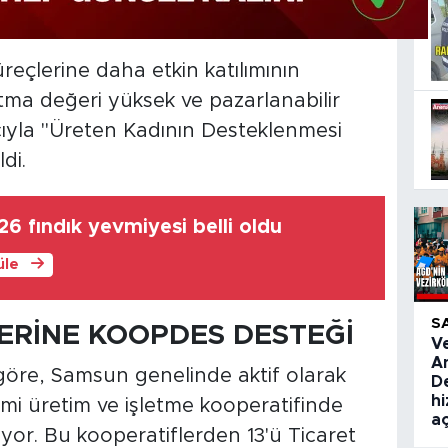
eçlerine daha etkin katılımının
ma değeri yüksek ve pazarlanabilir
yla "Üreten Kadının Desteklenmesi
di.
6 fındık yevmiyesi belli oldu
üle
S
ERİNE KOOPDES DESTEĞİ
V
A
 göre, Samsun genelinde aktif olarak
De
hi
şimi üretim ve işletme kooperatifinde
aç
ıyor. Bu kooperatiflerden 13'ü Ticaret