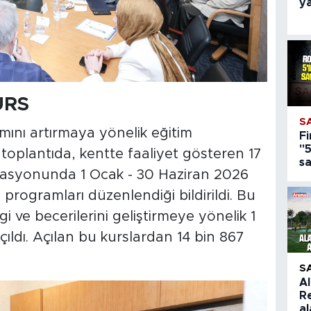
y
URS
S
lımını artırmaya yönelik eğitim
Fi
"5
toplantıda, kentte faaliyet gösteren 17
s
inasyonunda 1 Ocak - 30 Haziran 2026
 programları düzenlendiği bildirildi. Bu
i ve becerilerini geliştirmeye yönelik 1
çıldı. Açılan bu kurslardan 14 bin 867
S
A
R
a