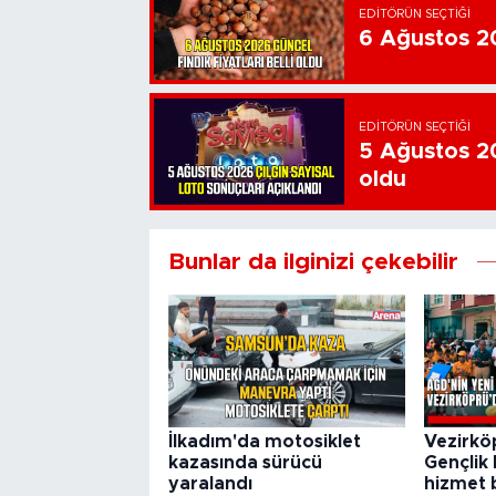
EDITÖRÜN SEÇTIĞI
6 Ağustos 202
EDITÖRÜN SEÇTIĞI
5 Ağustos 20
oldu
Bunlar da ilginizi çekebilir
İlkadım'da motosiklet
Vezirkö
kazasında sürücü
Gençlik 
yaralandı
hizmet b