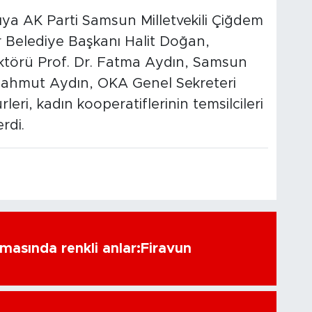
ya AK Parti Samsun Milletvekili Çiğdem
Belediye Başkanı Halit Doğan,
ktörü Prof. Dr. Fatma Aydın, Samsun
 Mahmut Aydın, OKA Genel Sekreteri
leri, kadın kooperatiflerinin temsilcileri
rdi.
amasında renkli anlar:Firavun