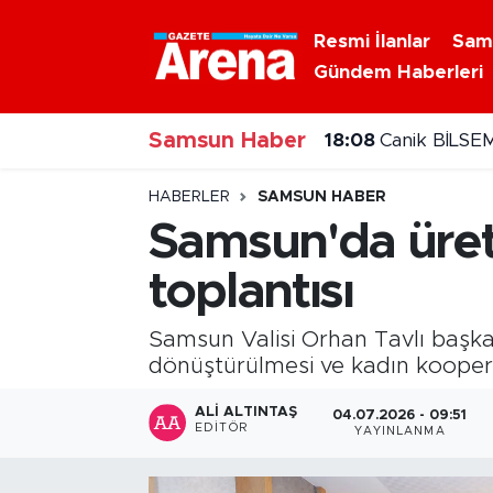
Resmi İlanlar
Sam
Gündem Haberleri
Nöbetçi Eczaneler
Samsun Haber
Hava Durumu
18:08
Canik BİLSEM
17:52
Havza geçişin
Samsun Namaz Vakitleri
HABERLER
SAMSUN HABER
Samsun'da üret
Trafik Durumu
toplantısı
Süper Lig Puan Durumu ve Fikstür
Samsun Valisi Orhan Tavlı başka
Tüm Manşetler
dönüştürülmesi ve kadın kooperati
ALI ALTINTAŞ
04.07.2026 - 09:51
Son Dakika Haberleri
EDITÖR
YAYINLANMA
Haber Arşivi