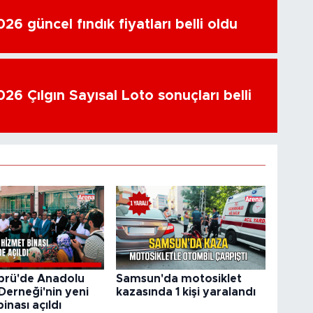
6 güncel fındık fiyatları belli oldu
26 Çılgın Sayısal Loto sonuçları belli
prü'de Anadolu
Samsun'da motosiklet
Derneği'nin yeni
kazasında 1 kişi yaralandı
inası açıldı