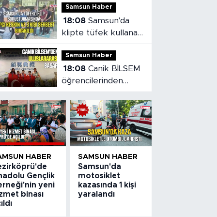
Samsun Haber
yaralandı
18:08
Samsun'da
klipte tüfek kullanan
rapçi ve 3 kişi
Samsun Haber
serbest bırakıldı
18:08
Canik BİLSEM
öğrencilerinden
Vietnam'da madalya
başarısı
AMSUN HABER
SAMSUN HABER
ezirköprü'de
Samsun'da
nadolu Gençlik
motosiklet
rneği'nin yeni
kazasında 1 kişi
zmet binası
yaralandı
ıldı