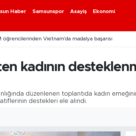
sun Haber
Samsunspor
Asayiş
Ekonomi
 öğrencilerinden Vietnam'da madalya başarısı
de zincirleme trafik kazası: 2 kişi yaralandı
en kadının desteklenme
nlığında düzenlenen toplantıda kadın emeğini
flerinin destekleri ele alındı.