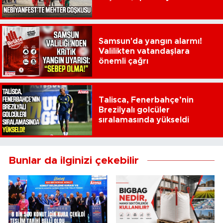
Samsun'da yangın alarmı!
Valilikten vatandaşlara
önemli çağrı
Talisca, Fenerbahçe’nin
Brezilyalı golcüler
sıralamasında yükseldi
Bunlar da ilginizi çekebilir