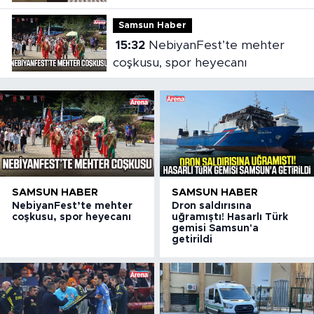
cezaevine gönderildi
Samsun Haber
15:32
NebiyanFest’te mehter
coşkusu, spor heyecanı
SAMSUN HABER
SAMSUN HABER
NebiyanFest’te mehter
Dron saldırısına
coşkusu, spor heyecanı
uğramıştı! Hasarlı Türk
gemisi Samsun'a
getirildi