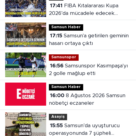
17:41
FIBA Kıtalararası Kupa
2026’da mücadele edecek
takımlar belli oldu
Samsun Haber
17:15
Samsun'a getirilen geminin
hasarı ortaya çıktı
Samsunspor
16:56
Samsunspor Kasımpaşa'yı
2 golle mağlup etti
Samsun Haber
16:00
8 Ağustos 2026 Samsun
nöbetçi eczaneler
Asayiş
15:55
Samsun’da uyuşturucu
operasyonunda 7 şüpheli