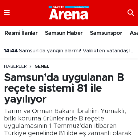
Nöbetçi Eczaneler
Resmi İlanlar
Samsun Haber
Samsunspor
As
Hava Durumu
14:44
Samsun'da yangın alarmı! Valilikten vatandaşlara önemli çağrı
Samsun Namaz Vakitleri
14:26
Osimhen için yeni transfer iddiası!
HABERLER
GENEL
Trafik Durumu
Samsun’da uygulanan B
reçete sistemi 81 ile
Süper Lig Puan Durumu ve Fikstür
yayılıyor
Tüm Manşetler
Tarım ve Orman Bakanı İbrahim Yumaklı,
Son Dakika Haberleri
bitki koruma ürünlerinde B reçete
uygulamasının 1 Temmuz’dan itibaren
Türkiye genelinde 81 ilde eş zamanlı olarak
Haber Arşivi