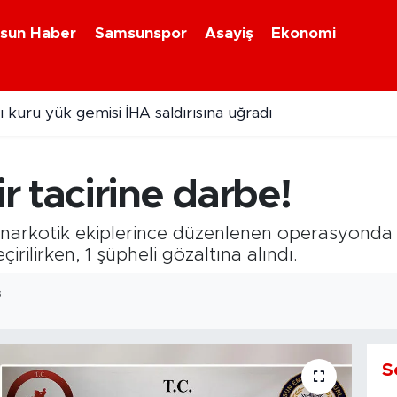
sun Haber
Samsunspor
Asayiş
Ekonomi
 kuru yük gemisi İHA saldırısına uğradı
 tacirine darbe!
narkotik ekiplerince düzenlenen operasyonda 
irilirken, 1 şüpheli gözaltına alındı.
8
S