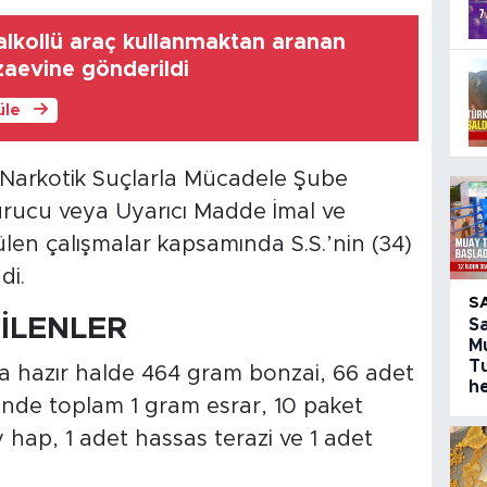
lkollü araç kullanmaktan aranan
aevine gönderildi
üle
Narkotik Suçlarla Mücadele Şube
rucu veya Uyarıcı Madde İmal ve
ülen çalışmalar kapsamında S.S.’nin (34)
di.
S
İLENLER
S
M
T
a hazır halde 464 gram bonzai, 66 adet
h
linde toplam 1 gram esrar, 10 paket
 hap, 1 adet hassas terazi ve 1 adet