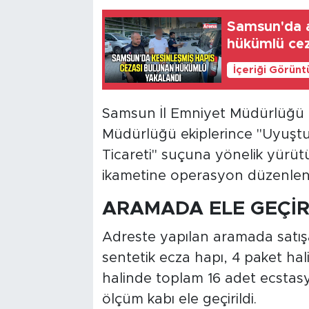
Samsun'da a
hükümlü cez
İçeriği Görünt
Samsun İl Emniyet Müdürlüğü 
Müdürlüğü ekiplerince "Uyuştu
Ticareti" suçuna yönelik yürüt
ikametine operasyon düzenlen
ARAMADA ELE GEÇİR
Adreste yapılan aramada satış
sentetik ecza hapı, 4 paket ha
halinde toplam 16 adet ecstasy
ölçüm kabı ele geçirildi.