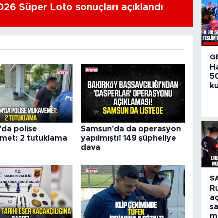
26 Süper Loto sonuçları açıklandı
G
H
50
ku
da polise
Samsun'da da operasyon
et: 2 tutuklama
yapılmıştı! 149 şüpheliye
dava
S
R
aç
sa
m