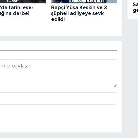
S
da tarihi eser
Rapçi Yüşa Keskin ve 3
ge
ığına darbe!
şüpheli adliyeye sevk
edildi