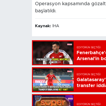
Operasyon kapsamında gözaltın
başlatıldı.
Kaynak:
İHA
EDITÖRÜN SEÇTIĞI
Fenerbahçe'd
Arsenal'in bo
EDITÖRÜN SEÇTIĞI
Galatasaray'
transfer iddi
EDITÖRÜN SEÇTIĞI