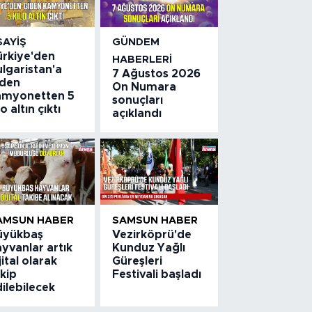
SAYIŞ
GÜNDEM
ürkiye'den
HABERLERI
lgaristan'a
7 Ağustos 2026
iden
On Numara
amyonetten 5
sonuçları
lo altın çıktı
açıklandı
AMSUN HABER
SAMSUN HABER
üyükbaş
Vezirköprü'de
yvanlar artık
Kunduz Yağlı
jital olarak
Güreşleri
kip
Festivali başladı
ilebilecek