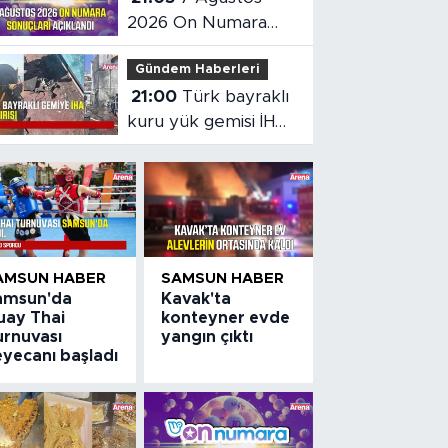
2026 On Numara
sonuçları açıklandı
Gündem Haberleri
21:00
Türk bayraklı
kuru yük gemisi İHA
saldırısına uğradı
AMSUN HABER
SAMSUN HABER
amsun'da
Kavak'ta
uay Thai
konteyner evde
urnuvası
yangın çıktı
eyecanı başladı