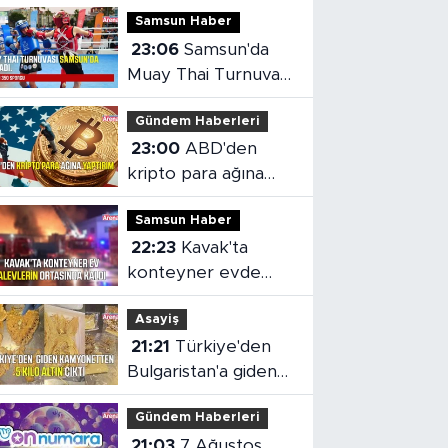
Samsun Haber
23:06
Samsun'da
Muay Thai Turnuvası
heyecanı başladı
Gündem Haberleri
23:00
ABD'den
kripto para ağına
yaptırım
Samsun Haber
22:23
Kavak'ta
konteyner evde
yangın çıktı
Asayiş
21:21
Türkiye'den
Bulgaristan'a giden
kamyonetten 5 kilo
Gündem Haberleri
altın çıktı
21:03
7 Ağustos