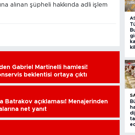
a alınan şüpheli hakkında adli işlem
A
T
Bu
g
k
ki
en Gabriel Martinelli hamlesi!
nservis beklentisi ortaya çıktı
S
a Batrakov açıklaması! Menajerinden
B
ha
alarına net yanıt
di
ta
ed