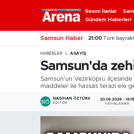
Resmi İlanlar
Sam
Gündem Haberleri
Nöbetçi Eczaneler
Samsun Haber
Hava Durumu
21:00
Türk bayraklı
Samsun Namaz Vakitleri
HABERLER
ASAYIŞ
Samsun'da zehir
Trafik Durumu
Samsun’un Vezirköprü ilçesinde 
Süper Lig Puan Durumu ve Fikstür
maddeler ile hassas terazi ele geç
Tüm Manşetler
NAGIHAN ÖZTÜRK
20.05.2026 - 16:1
EDITÖR
YAYINLANMA
Son Dakika Haberleri
Haber Arşivi