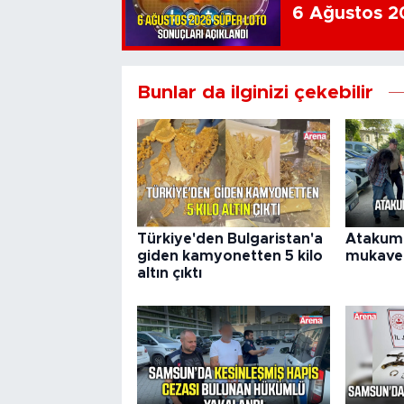
6 Ağustos 20
Bunlar da ilginizi çekebilir
Türkiye'den Bulgaristan'a
Atakum'
giden kamyonetten 5 kilo
mukavem
altın çıktı