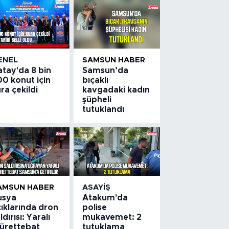
ENEL
SAMSUN HABER
atay'da 8 bin
Samsun’da
0 konut için
bıçaklı
ra çekildi
kavgadaki kadın
şüpheli
tutuklandı
AMSUN HABER
ASAYIŞ
usya
Atakum'da
ıklarında dron
polise
ldırısı: Yaralı
mukavemet: 2
ürettebat
tutuklama