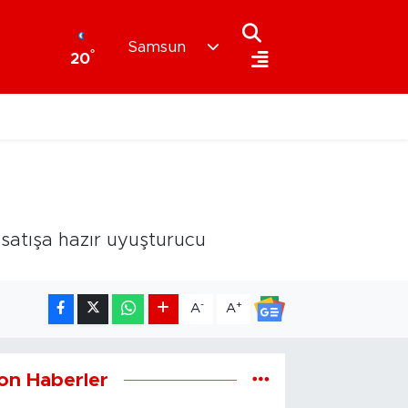
Samsun
°
20
satışa hazır uyuşturucu
-
+
A
A
on Haberler