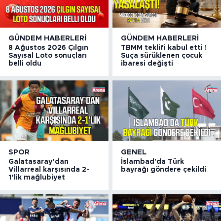
GÜNDEM HABERLERI
GÜNDEM HABERLERI
8 Ağustos 2026 Çılgın
TBMM teklifi kabul etti !
Sayısal Loto sonuçları
Suça sürüklenen çocuk
belli oldu
ibaresi değişti
SPOR
GENEL
Galatasaray’dan
İslambad'da Türk
Villarreal karşısında 2-
bayrağı göndere çekildi
1’lik mağlubiyet