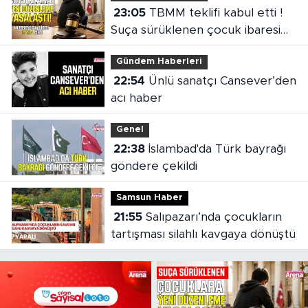
23:05
TBMM teklifi kabul etti !
Suça sürüklenen çocuk ibaresi
değişti
Gündem Haberleri
22:54
Ünlü sanatçı Cansever’den
acı haber
Genel
22:38
İslambad'da Türk bayrağı
göndere çekildi
Samsun Haber
21:55
Salıpazarı’nda çocukların
tartışması silahlı kavgaya dönüştü