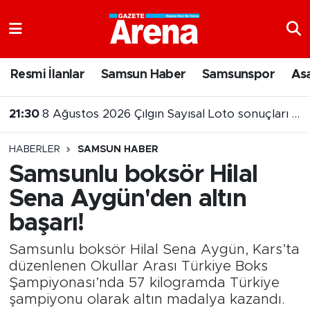
Nöbetçi Eczaneler
Resmi İlanlar
Samsun Haber
Samsunspor
As
Hava Durumu
21:30
8 Ağustos 2026 Çılgın Sayısal Loto sonuçları belli oldu
Samsun Namaz Vakitleri
21:00
Samsunspor ikinci maçta Kasımpaşa’ya 3-0 mağlup oldu
HABERLER
SAMSUN HABER
Trafik Durumu
Samsunlu boksör Hilal
Sena Aygün'den altın
Süper Lig Puan Durumu ve Fikstür
başarı!
Tüm Manşetler
Samsunlu boksör Hilal Sena Aygün, Kars’ta
Son Dakika Haberleri
düzenlenen Okullar Arası Türkiye Boks
Şampiyonası’nda 57 kilogramda Türkiye
şampiyonu olarak altın madalya kazandı.
Haber Arşivi