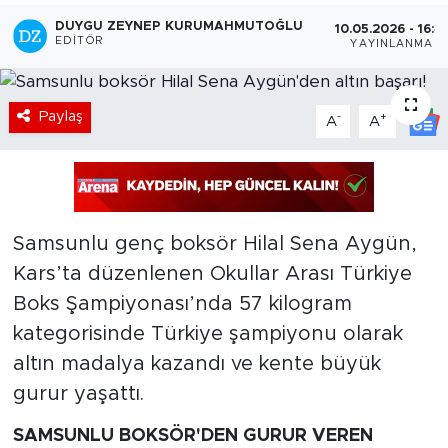
DUYGU ZEYNEP KURUMAHMUTOĞLU
10.05.2026 - 16:4
EDITÖR
YAYINLANMA
Paylaş
-
+
A
A
Samsunlu genç boksör Hilal Sena Aygün,
Kars’ta düzenlenen Okullar Arası Türkiye
Boks Şampiyonası’nda 57 kilogram
kategorisinde Türkiye şampiyonu olarak
altın madalya kazandı ve kente büyük
gurur yaşattı.
SAMSUNLU BOKSÖR'DEN GURUR VEREN