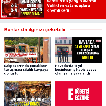
Samsun'da yangın alarmı!
Valilikten vatandaşlara
önemli çağrı
Bunlar da ilginizi çekebilir
Salıpazarı’nda çocukların
Havzda'da 11 yıl
tartışması silahlı kavgaya
kesinleşmiş hapis cezası
dönüştü
olan şahıs yakalandı