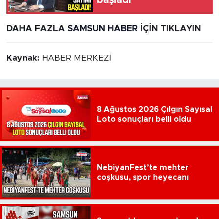
başladı
DAHA FAZLA
SAMSUN HABER
İÇİN TIKLAYIN
Kaynak:
HABER MERKEZİ
8 Ağustos 2026 Çılgın Sayısal
Loto sonuçları belli oldu
NebiyanFest’te mehter
coşkusu, spor heyecanı