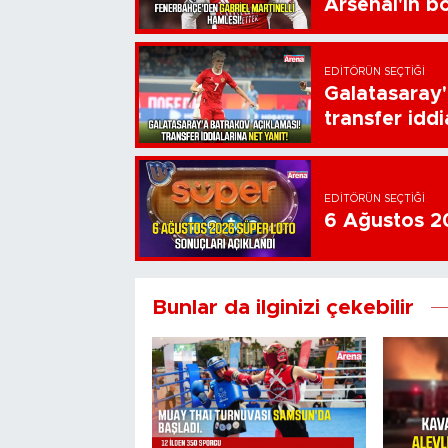
Arsenal'in bo
EDITÖRÜN SEÇTIĞI
Galatasaray'
transfer iddi
EDITÖRÜN SEÇTIĞI
6 Ağustos 20
Bunlar da ilginizi çekebilir