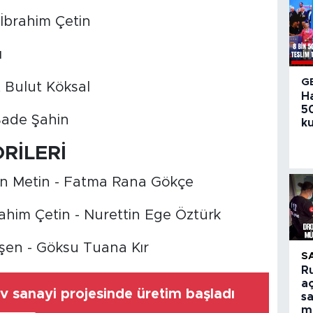
 İbrahim Çetin
ı
G
 Bulut Köksal
H
50
Bade Şahin
ku
RİLERİ
len Metin - Fatma Rana Gökçe
rahim Çetin - Nurettin Ege Öztürk
ekşen - Göksu Tuana Kır
S
R
aç
ev sanayi projesinde üretim başladı
sa
m