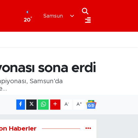
Samsun
°
20
onası sona erdi
mpiyonası, Samsun’da
...
-
+
A
A
on Haberler