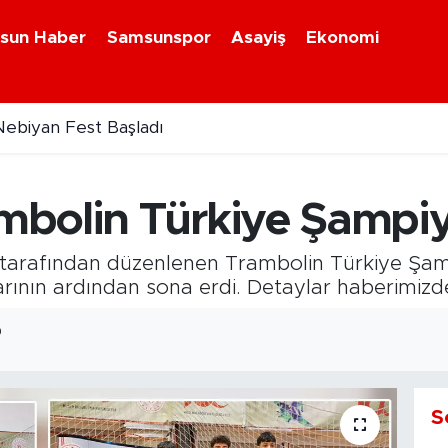
sun Haber
Samsunspor
Asayiş
Ekonomi
ebiyan Fest Başladı
anlar artık dijital olarak takip edilebilecek
bolin Türkiye Şampiy
 tarafından düzenlenen Trambolin Türkiye Şa
arının ardından sona erdi. Detaylar haberimizde
9
S