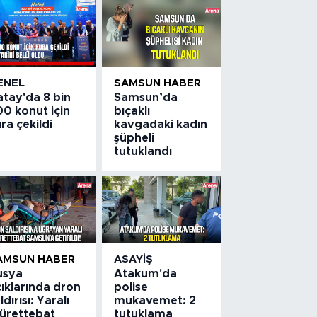
ENEL
SAMSUN HABER
atay'da 8 bin
Samsun’da
0 konut için
bıçaklı
ra çekildi
kavgadaki kadın
şüpheli
tutuklandı
AMSUN HABER
ASAYIŞ
usya
Atakum'da
ıklarında dron
polise
ldırısı: Yaralı
mukavemet: 2
ürettebat
tutuklama