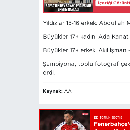
İçeriği Görünt
Yıldızlar 15-16 erkek: Abdullah
Büyükler 17+ kadın: Ada Kanat
Büyükler 17+ erkek: Akil İşman 
Şampiyona, toplu fotoğraf çek
erdi.
Kaynak:
AA
EDITÖRÜN SEÇTIĞI
Fenerbahçe'd