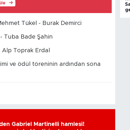
üle
S
ge
 Mehmet Tükel - Burak Demirci
 - Tuba Bade Şahin
- Alp Toprak Erdal
imi ve ödül töreninin ardından sona
en Gabriel Martinelli hamlesi!