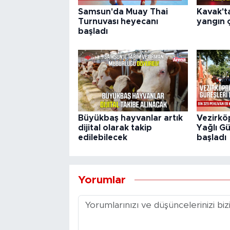
Samsun'da Muay Thai
Kavak't
Turnuvası heyecanı
yangın ç
başladı
Büyükbaş hayvanlar artık
Vezirkö
dijital olarak takip
Yağlı Gü
edilebilecek
başladı
Yorumlar