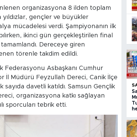
nlenen organizasyona 8 ilden toplam
yıldızlar, gençler ve büyükler
lya mücadelesi verdi. Şampiyonanın ilk
ırken, ikinci gün gerçekleştirilen final
 tamamlandı. Dereceye giren
nen törenle takdim edildi.
ik Federasyonu Asbaşkanı Cumhur
r İl Müdürü Feyzullah Dereci, Canik İlçe
S
 sayıda davetli katıldı. Samsun Gençlik
S
ereci, organizasyona katkı sağlayan
M
T
 sporcuları tebrik etti.
h