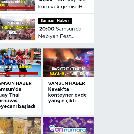
kuru yük gemisi İHA
saldırısına uğradı
Samsun Haber
20:00
Samsun'da
Nebiyan Fest
Başladı
AMSUN HABER
SAMSUN HABER
amsun'da
Kavak'ta
uay Thai
konteyner evde
urnuvası
yangın çıktı
eyecanı başladı