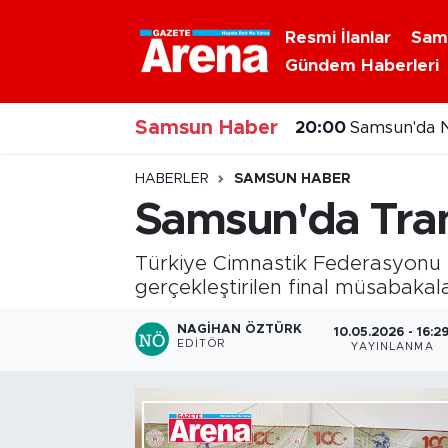
Resmi İlanlar
Sam
Gündem Haberleri
Nöbetçi Eczaneler
20:00
Samsun'da N
Samsun Haber
Hava Durumu
19:47
Büyükbaş hayv
Samsun Namaz Vakitleri
HABERLER
SAMSUN HABER
Samsun'da Tram
Trafik Durumu
Türkiye Cimnastik Federasyonu
Süper Lig Puan Durumu ve Fikstür
gerçekleştirilen final müsabakal
Tüm Manşetler
NAGIHAN ÖZTÜRK
10.05.2026 - 16:2
EDITÖR
YAYINLANMA
Son Dakika Haberleri
Haber Arşivi