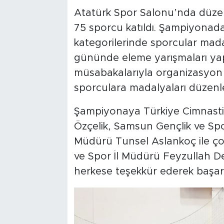
Atatürk Spor Salonu’nda düze
75 sporcu katıldı. Şampiyonada 
kategorilerinde sporcular mada
gününde eleme yarışmaları yapıl
müsabakalarıyla organizasyon
sporculara madalyaları düzenle
Şampiyonaya Türkiye Cimnast
Özçelik, Samsun Gençlik ve Spo
Müdürü Tunsel Aslankoç ile çok
ve Spor İl Müdürü Feyzullah D
herkese teşekkür ederek başarılı