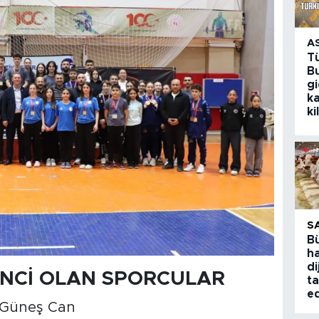
A
T
Bu
g
k
ki
S
B
ha
di
İNCİ OLAN SPORCULAR
ta
ed
e Güneş Can