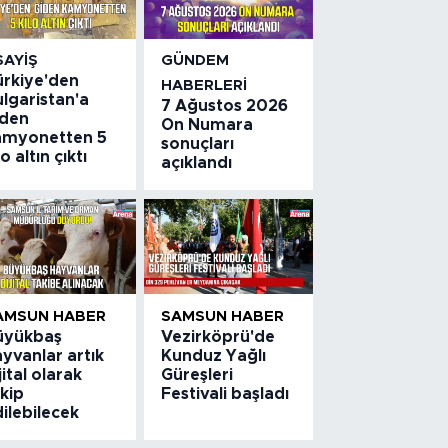
SAYIŞ
GÜNDEM
ürkiye'den
HABERLERI
lgaristan'a
7 Ağustos 2026
iden
On Numara
amyonetten 5
sonuçları
lo altın çıktı
açıklandı
AMSUN HABER
SAMSUN HABER
üyükbaş
Vezirköprü'de
yvanlar artık
Kunduz Yağlı
jital olarak
Güreşleri
kip
Festivali başladı
ilebilecek