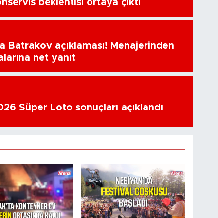
nservis beklentisi ortaya çıktı
a Batrakov açıklaması! Menajerinden
alarına net yanıt
26 Süper Loto sonuçları açıklandı