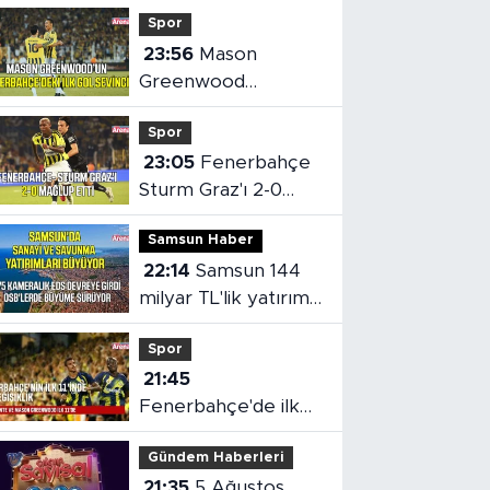
Spor
23:56
Mason
Greenwood
Fenerbahçe'deki ilk
Spor
golünü attı
23:05
Fenerbahçe
Sturm Graz'ı 2-0
Mağlup Etti
Samsun Haber
22:14
Samsun 144
milyar TL'lik yatırımla
gelişmeye devam
Spor
ediyor
21:45
Fenerbahçe'de ilk
11'e iki isim değişikliği
Gündem Haberleri
21:35
5 Ağustos