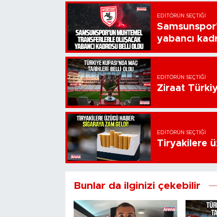
EDITÖRÜN SEÇTIĞI
Samsunspor'
yabancı kadr
EDITÖRÜN SEÇTIĞI
Ziraat Türkiy
EDITÖRÜN SEÇTIĞI
Tiryakilere 
Bunlar da ilginizi çekebilir