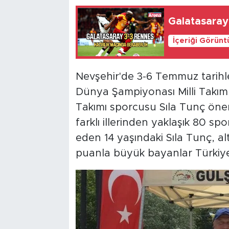
Galatasaray
İçeriği Görünt
Nevşehir'de 3-6 Temmuz tarihl
Dünya Şampiyonası Milli Takı
Takımı sporcusu Sıla Tunç öneml
farklı illerinden yaklaşık 80 s
eden 14 yaşındaki Sıla Tunç, al
puanla büyük bayanlar Türkiye