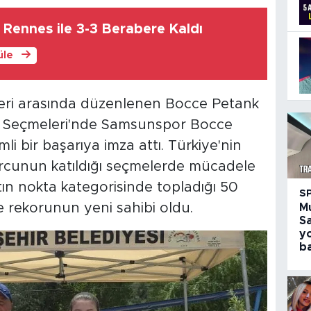
 Rennes ile 3-3 Berabere Kaldı
üle
eri arasında düzenlenen Bocce Petank
m Seçmeleri'nde Samsunspor Bocce
i bir başarıya imza attı. Türkiye'nin
porcunun katıldığı seçmelerde mücadele
tın nokta kategorisinde topladığı 50
S
 rekorunun yeni sahibi oldu.
M
S
y
ba