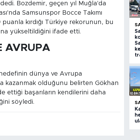
" dedi. Bozdemir, geçen yıl Muğla'da
ası'nda Samsunspor Bocce Takımı
uanla kırdığı Türkiye rekorunun, bu
S
a yükseltildiğini ifade etti.
S
k
S
E AVRUPA
ke
tr
hedefinin dünya ve Avrupa
ya kazanmak olduğunu belirten Gökhan
 ettiği başarıların kendilerini daha
ini söyledi.
S
K
h
ul