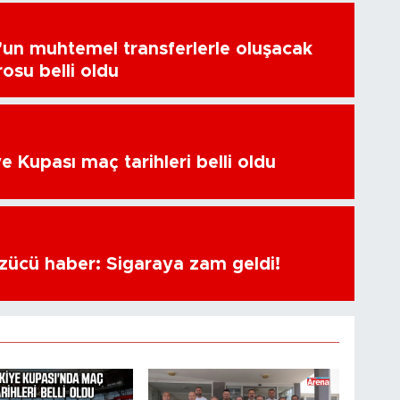
un muhtemel transferlerle oluşacak
osu belli oldu
e Kupası maç tarihleri belli oldu
üzücü haber: Sigaraya zam geldi!