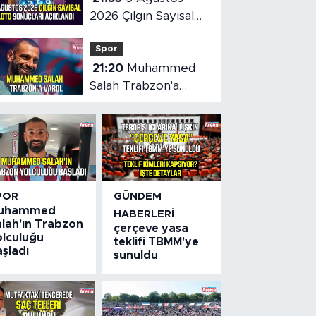
2026 Çılgın Sayısal
Loto sonuçları belli
Spor
oldu
21:20
Muhammed
Salah Trabzon'a
vardı
POR
GÜNDEM
uhammed
HABERLERI
alah'ın Trabzon
çerçeve yasa
olculuğu
teklifi TBMM'ye
şladı
sunuldu