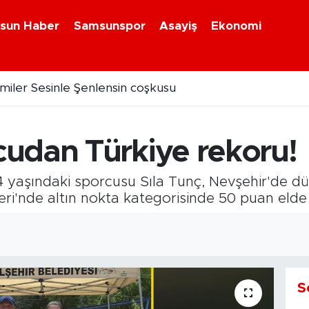
sun Haber
Samsunspor
Asayiş
Ekonomi
amiler Sesinle Şenlensin coşkusu
udan Türkiye rekoru!
 yaşındaki sporcusu Sıla Tunç, Nevşehir'de 
ri'nde altın nokta kategorisinde 50 puan elde 
S