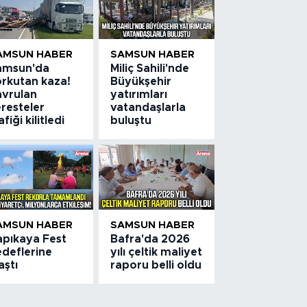
AMSUN HABER
SAMSUN HABER
amsun'da
Miliç Sahili'nde
orkutan kaza!
Büyükşehir
avrulan
yatırımları
resteler
vatandaşlarla
afiği kilitledi
buluştu
AMSUN HABER
SAMSUN HABER
apıkaya Fest
Bafra'da 2026
edeflerine
yılı çeltik maliyet
aştı
raporu belli oldu