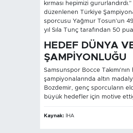
kırması hepimizi gururlandırdı.
düzenlenen Türkiye Şampiyon
sporcusu Yağmur Tosun'un 49 p
yıl Sıla Tunç tarafından 50 puan
HEDEF DÜNYA V
ŞAMPİYONLUĞU
Samsunspor Bocce Takımı'nın 
şampiyonalarında altın madal
Bozdemir, genç sporcuların elde
büyük hedefler için motive ettiğ
Kaynak:
İHA