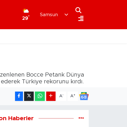
Samsun
°
29
düzenlenen Bocce Petank Dünya
ederek Türkiye rekorunu kırdı.
-
+
A
A
on Haberler