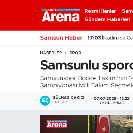
Resmi İlanlar
Sam
Gündem Haberleri
Nöbetçi Eczaneler
Samsun Haber
Hava Durumu
17:03
İlkadım'da C
Samsun Namaz Vakitleri
HABERLER
SPOR
Samsunlu sporc
Trafik Durumu
Samsunspor Bocce Takımı'nın 14
Süper Lig Puan Durumu ve Fikstür
Şampiyonası Milli Takım Seçmele
Tüm Manşetler
GÜLNAZ ÇAKICI
07.07.2026 - 15:22
EDITÖR
YAYINLANMA
Son Dakika Haberleri
Haber Arşivi