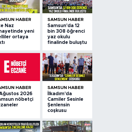
AMSUN HABER
SAMSUN HABER
ce Naz
Samsun'da 12
inayetinde yeni
bin 308 öğrenci
lliler ortaya
yaz okulu
ktı
finalinde buluştu
AMSUN HABER
SAMSUN HABER
 Ağustos 2026
İlkadım'da
amsun nöbetçi
Camiler Sesinle
czaneler
Şenlensin
coşkusu