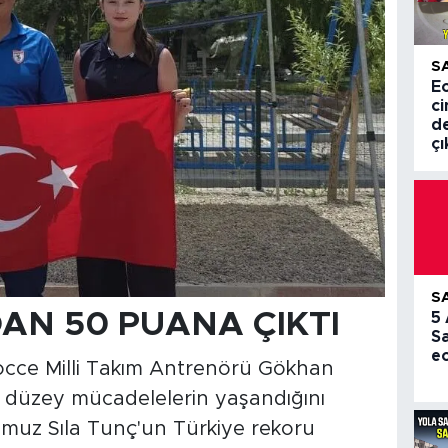
S
E
c
de
çı
S
AN 50 PUANA ÇIKTI
5
S
e
occe Milli Takım Antrenörü Gökhan
 düzey mücadelelerin yaşandığını
cumuz Sıla Tunç'un Türkiye rekoru