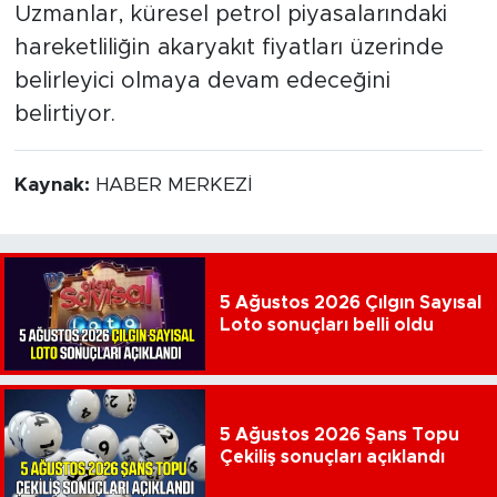
Uzmanlar, küresel petrol piyasalarındaki
hareketliliğin akaryakıt fiyatları üzerinde
belirleyici olmaya devam edeceğini
belirtiyor.
Kaynak:
HABER MERKEZİ
5 Ağustos 2026 Çılgın Sayısal
Loto sonuçları belli oldu
5 Ağustos 2026 Şans Topu
Çekiliş sonuçları açıklandı