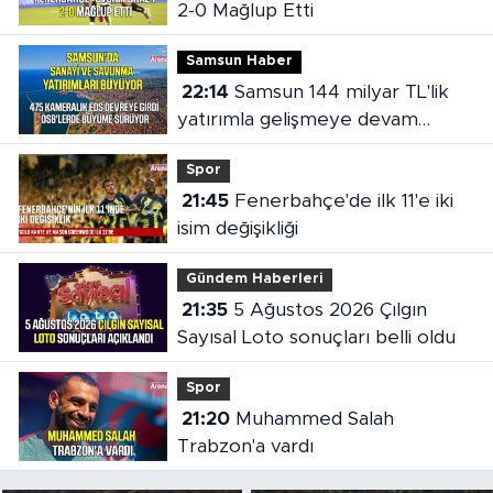
2-0 Mağlup Etti
Samsun Haber
22:14
Samsun 144 milyar TL'lik
yatırımla gelişmeye devam
ediyor
Spor
21:45
Fenerbahçe'de ilk 11'e iki
isim değişikliği
Gündem Haberleri
21:35
5 Ağustos 2026 Çılgın
Sayısal Loto sonuçları belli oldu
Spor
21:20
Muhammed Salah
Trabzon'a vardı