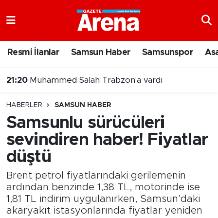
Nöbetçi Eczaneler
Resmi İlanlar
Samsun Haber
Samsunspor
As
Hava Durumu
21:20
Muhammed Salah Trabzon'a vardı
Samsun Namaz Vakitleri
20:43
Şehit Yakınları ve Gazilere Yönelik Kanun Teklifi Komisyonda
HABERLER
SAMSUN HABER
Trafik Durumu
Samsunlu sürücüleri
sevindiren haber! Fiyatlar
Süper Lig Puan Durumu ve Fikstür
düştü
Tüm Manşetler
Brent petrol fiyatlarındaki gerilemenin
Son Dakika Haberleri
ardından benzinde 1,38 TL, motorinde ise
1,81 TL indirim uygulanırken, Samsun’daki
akaryakıt istasyonlarında fiyatlar yeniden
Haber Arşivi