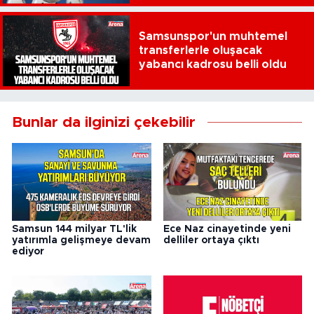
Samsunspor'un muhtemel
transferlerle oluşacak
yabancı kadrosu belli oldu
Bunlar da ilginizi çekebilir
Samsun 144 milyar TL'lik
Ece Naz cinayetinde yeni
yatırımla gelişmeye devam
delliler ortaya çıktı
ediyor