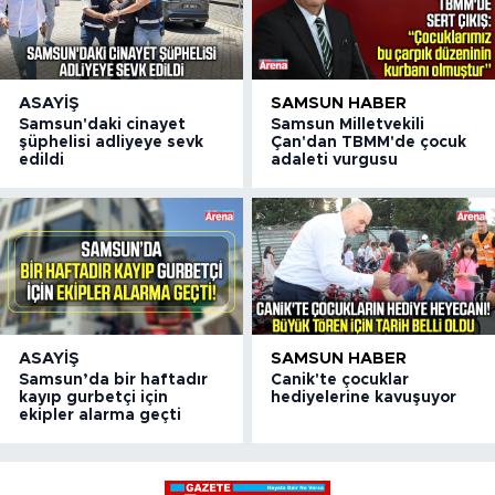
ASAYIŞ
SAMSUN HABER
Samsun'daki cinayet
Samsun Milletvekili
şüphelisi adliyeye sevk
Çan'dan TBMM'de çocuk
edildi
adaleti vurgusu
ASAYIŞ
SAMSUN HABER
Samsun’da bir haftadır
Canik'te çocuklar
kayıp gurbetçi için
hediyelerine kavuşuyor
ekipler alarma geçti