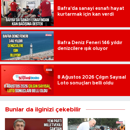
Bafra'da sanayi esnafı hayat
kurtarmak için kan verdi
Bafra Deniz Feneri 146 yıldır
denizcilere ışık oluyor
8 Ağustos 2026 Çılgın Sayısal
Loto sonuçları belli oldu
Bunlar da ilginizi çekebilir