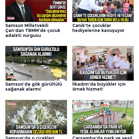
Samsun Milletvekili
Canik'te çocuklar
Çan'dan TBMM'de çocuk
hediyelerine kavuşuyor
adaleti vurgusu
Samsun'da gök gürültülü
İlkadım'da büyükler için
sağanak alarmı!
örnek hizmet!
Samsun'da o çiçekleri
Çarşamba'da park ve yeşil