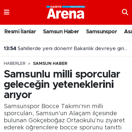
Nöbetçi Eczaneler
Resmi İlanlar
Samsun Haber
Samsunspor
As
Hava Durumu
13:54
Sahillerde yeni dönem! Bakanlık devreye giriyor
Samsun Namaz Vakitleri
13:31
Samsun'daki cinayet şüphelisi adliyeye sevk edildi
HABERLER
SAMSUN HABER
Trafik Durumu
Samsunlu milli sporcular
geleceğin yeteneklerini
Süper Lig Puan Durumu ve Fikstür
arıyor
Tüm Manşetler
Samsunspor Bocce Takımı'nın milli
Son Dakika Haberleri
sporcuları, Samsun'un Alaçam ilçesinde
bulunan Gökçeboğaz Ortaokulu'nu ziyaret
ederek öğrencilere bocce sporunu tanıttı
Haber Arşivi