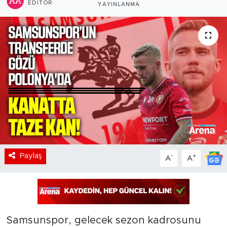
EDITÖR
YAYINLANMA
Paylaş
-
+
A
A
Samsunspor, gelecek sezon kadrosunu