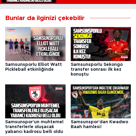
Bunlar da ilginizi çekebilir
Samsunsporlu Elliot Watt
Samsunsporlu Sekongo
Pickleball etkinliğinde
transfer sonrası ilk kez
konuştu
Samsunspor'un muhtemel
Samsunspor'dan Kwadwo
transferlerle oluşacak
Baah hamlesi!
yabancı kadrosu belli oldu