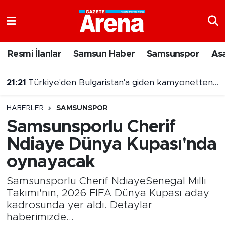
Nöbetçi Eczaneler
Resmi İlanlar
Samsun Haber
Samsunspor
As
Hava Durumu
21:21
Türkiye'den Bulgaristan'a giden kamyonetten 5 kilo altın çıktı
Samsun Namaz Vakitleri
21:03
7 Ağustos 2026 On Numara sonuçları açıklandı
HABERLER
SAMSUNSPOR
Trafik Durumu
Samsunsporlu Cherif
Ndiaye Dünya Kupası'nda
Süper Lig Puan Durumu ve Fikstür
oynayacak
Tüm Manşetler
Samsunsporlu Cherif NdiayeSenegal Milli
Son Dakika Haberleri
Takımı'nın, 2026 FIFA Dünya Kupası aday
kadrosunda yer aldı. Detaylar
haberimizde...
Haber Arşivi