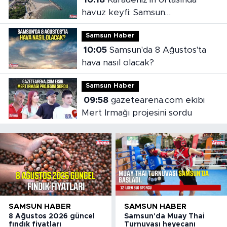
havuz keyfi: Samsun
sahillerindeki koylar ilgi görüyor
Samsun Haber
10:05
Samsun'da 8 Ağustos'ta
hava nasıl olacak?
Samsun Haber
09:58
gazetearena.com ekibi
Mert Irmağı projesini sordu
SAMSUN HABER
SAMSUN HABER
8 Ağustos 2026 güncel
Samsun'da Muay Thai
fındık fiyatları
Turnuvası heyecanı