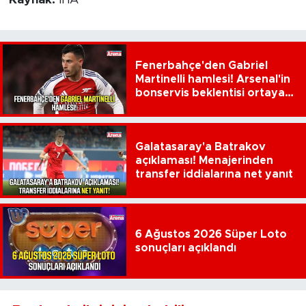
Kaynak:
İHA
Fenerbahçe'den Gabriel
Martinelli hamlesi! Arsenal'in
bonservis beklentisi ortaya
çıktı
Galatasaray'a Batrakov
açıklaması! Menajerinden
transfer iddialarına net yanıt
6 Ağustos 2026 Süper Loto
sonuçları açıklandı