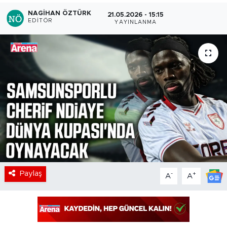
NAGIHAN ÖZTÜRK
21.05.2026 - 15:15
EDITÖR
YAYINLANMA
Paylaş
-
+
A
A