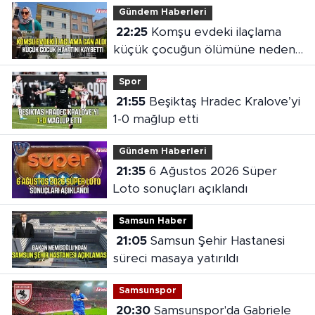
Gündem Haberleri
22:25
Komşu evdeki ilaçlama
küçük çocuğun ölümüne neden
oldu
Spor
21:55
Beşiktaş Hradec Kralove’yi
1-0 mağlup etti
Gündem Haberleri
21:35
6 Ağustos 2026 Süper
Loto sonuçları açıklandı
Samsun Haber
21:05
Samsun Şehir Hastanesi
süreci masaya yatırıldı
Samsunspor
20:30
Samsunspor'da Gabriele