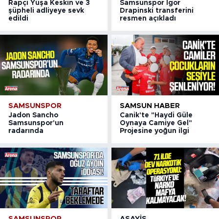
Rapçi Yüşa Keskin ve 3
Samsunspor Igor
şüpheli adliyeye sevk
Drapinski transferini
edildi
resmen açıkladı
SAMSUNSPOR
SAMSUN HABER
Jadon Sancho
Canik'te "Haydi Güle
Samsunspor'un
Oynaya Camiye Gel"
radarında
Projesine yoğun ilgi
SAMSUNSPOR
ASAYIŞ