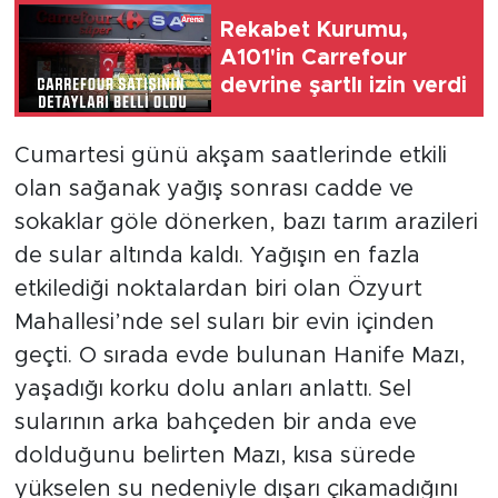
Rekabet Kurumu,
A101'in Carrefour
devrine şartlı izin verdi
Cumartesi günü akşam saatlerinde etkili
olan sağanak yağış sonrası cadde ve
sokaklar göle dönerken, bazı tarım arazileri
de sular altında kaldı. Yağışın en fazla
etkilediği noktalardan biri olan Özyurt
Mahallesi’nde sel suları bir evin içinden
geçti. O sırada evde bulunan Hanife Mazı,
yaşadığı korku dolu anları anlattı. Sel
sularının arka bahçeden bir anda eve
dolduğunu belirten Mazı, kısa sürede
yükselen su nedeniyle dışarı çıkamadığını