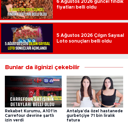
6 Ağustos 2026 güncel fındık
fiyatları belli oldu
5 Ağustos 2026 Çılgın Sayısal
Loto sonuçları belli oldu
Bunlar da ilginizi çekebilir
Rekabet Kurumu, A101'in
Antalya'da özel hastanede
Carrefour devrine şartlı
gurbetçiye 71 bin liralık
izin verdi
fatura