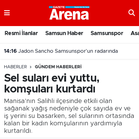
Nöbetçi Eczaneler
Resmi İlanlar
Samsun Haber
Samsunspor
As
Hava Durumu
14:16
Jadon Sancho Samsunspor'un radarında
Samsun Namaz Vakitleri
13:44
Samsunspor'da Oğuz Aydın iddiası
HABERLER
GÜNDEM HABERLERI
Trafik Durumu
Sel suları evi yuttu,
komşuları kurtardı
Süper Lig Puan Durumu ve Fikstür
Manisa'nın Salihli ilçesinde etkili olan
Tüm Manşetler
sağanak yağış nedeniyle çok sayıda ev ve
iş yerini su basarken, sel sularının ortasında
Son Dakika Haberleri
kalan bir kadın komşularının yardımıyla
kurtarıldı.
Haber Arşivi