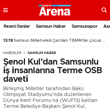
Nöbetçi Eczaneler
Resmi İlanlar
Samsun Haber
Samsunspor
As
Hava Durumu
13:19
Samsun Milletvekili Çan'dan TBMM'de çocuk adaleti vurgusu
Samsun Namaz Vakitleri
HABERLER
SAMSUN HABER
Trafik Durumu
Şenol Kul’dan Samsunlu
iş insanlarına Terme OSB
Süper Lig Puan Durumu ve Fikstür
daveti
Tüm Manşetler
Birleşmiş Milletler tarafından Bakü
Son Dakika Haberleri
Olimpiyat Stadyumu’nda düzenlenen
Dünya Kent Forumu’na (WUF13) katılan
Terme Belediye Başkanı Şenol Kul,
Haber Arşivi