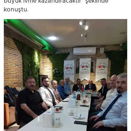
büyük ivme kazandıracaktır" şeklinde
konuştu.