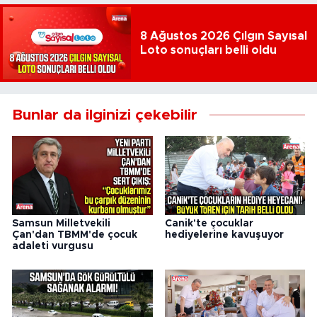
8 Ağustos 2026 Çılgın Sayısal
Loto sonuçları belli oldu
Bunlar da ilginizi çekebilir
Samsun Milletvekili
Canik'te çocuklar
Çan'dan TBMM'de çocuk
hediyelerine kavuşuyor
adaleti vurgusu