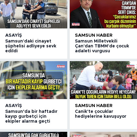
ASAYIŞ
SAMSUN HABER
Samsun'daki cinayet
Samsun Milletvekili
şüphelisi adliyeye sevk
Çan'dan TBMM'de çocuk
edildi
adaleti vurgusu
ASAYIŞ
SAMSUN HABER
Samsun’da bir haftadır
Canik'te çocuklar
kayıp gurbetçi için
hediyelerine kavuşuyor
ekipler alarma geçti