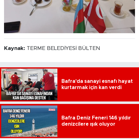
Kaynak:
TERME BELEDİYESİ BÜLTEN
Bafra'da sanayi esnafı hayat
kurtarmak için kan verdi
Bafra Deniz Feneri 146 yıldır
denizcilere ışık oluyor