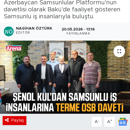
Azerbaycan Samsunlular Platformu’nun
davetlisi olarak Bakü’de faaliyet gösteren
Samsunlu iş insanlarıyla buluştu.
NAGIHAN ÖZTÜRK
20.05.2026 - 13:16
EDITÖR
YAYINLANMA
Paylaş
-
+
A
A