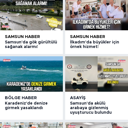
SAMSUN HABER
SAMSUN HABER
Samsun'da gök gürültülü
İlkadım'da büyükler için
sağanak alarmı!
örnek hizmet!
BÖLGE HABER
ASAYIŞ
Karadeniz'de denize
Samsun'da akülü
girmek yasaklandı
arabaya gizlenmiş
uyuşturucu bulundu