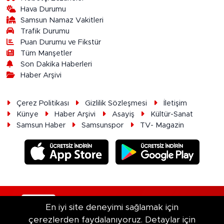
Hava Durumu
Samsun Namaz Vakitleri
Trafik Durumu
Puan Durumu ve Fikstür
Tüm Manşetler
Son Dakika Haberleri
Haber Arşivi
Çerez Politikası
Gizlilik Sözleşmesi
İletişim
Künye
Haber Arşivi
Asayiş
Kültür-Sanat
Samsun Haber
Samsunspor
TV- Magazin
RSS
Copyright © 2026. Her hakkı saklıdır.
En iyi site deneyimi sağlamak için
çerezlerden faydalanıyoruz. Detaylar için