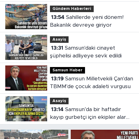
Gündem Haberleri
13:54
Sahillerde yeni dönem!
Bakanlık devreye giriyor
Asayiş
13:31
Samsun'daki cinayet
şüphelisi adliyeye sevk edildi
Samsun Haber
13:19
Samsun Milletvekili Çan'dan
TBMM'de çocuk adaleti vurgusu
Asayiş
13:14
Samsun’da bir haftadır
kayıp gurbetçi için ekipler alarma
geçti