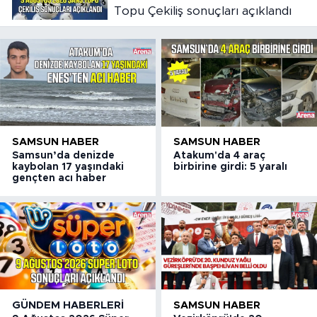
Topu Çekiliş sonuçları açıklandı
SAMSUN HABER
SAMSUN HABER
Samsun’da denizde
Atakum'da 4 araç
kaybolan 17 yaşındaki
birbirine girdi: 5 yaralı
gençten acı haber
GÜNDEM HABERLERI
SAMSUN HABER