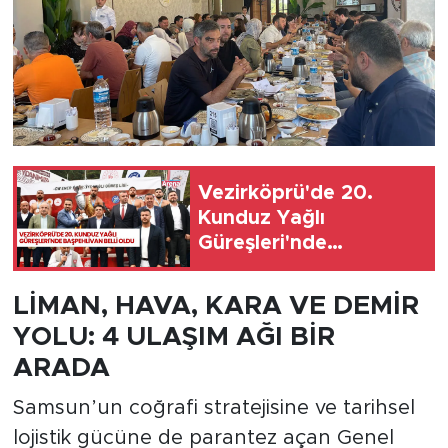
Vezirköprü'de 20.
Kunduz Yağlı
Güreşleri'nde
başpehlivan belli oldu
LİMAN, HAVA, KARA VE DEMİR
YOLU: 4 ULAŞIM AĞI BİR
ARADA
Samsun’un coğrafi stratejisine ve tarihsel
lojistik gücüne de parantez açan Genel