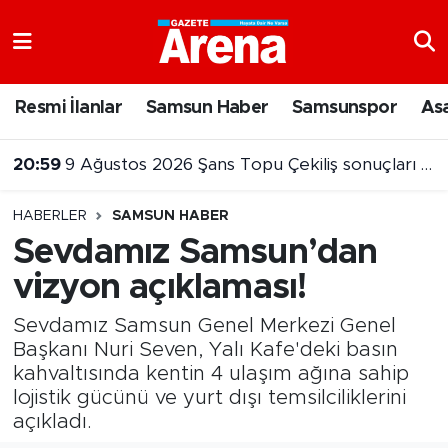
Nöbetçi Eczaneler
Resmi İlanlar
Samsun Haber
Samsunspor
As
Hava Durumu
20:10
Atakum sahilinde yeğenini kurtarma çabası faciayla bitti
Samsun Namaz Vakitleri
HABERLER
SAMSUN HABER
Trafik Durumu
Sevdamız Samsun’dan
vizyon açıklaması!
Süper Lig Puan Durumu ve Fikstür
Sevdamız Samsun Genel Merkezi Genel
Tüm Manşetler
Başkanı Nuri Seven, Yalı Kafe'deki basın
kahvaltısında kentin 4 ulaşım ağına sahip
Son Dakika Haberleri
lojistik gücünü ve yurt dışı temsilciliklerini
açıkladı.
Haber Arşivi