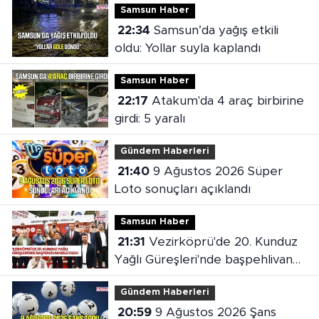
Samsun Haber
22:34
Samsun’da yağış etkili
oldu: Yollar suyla kaplandı
Samsun Haber
22:17
Atakum'da 4 araç birbirine
girdi: 5 yaralı
Gündem Haberleri
21:40
9 Ağustos 2026 Süper
Loto sonuçları açıklandı
Samsun Haber
21:31
Vezirköprü'de 20. Kunduz
Yağlı Güreşleri'nde başpehlivan
belli oldu
Gündem Haberleri
20:59
9 Ağustos 2026 Şans