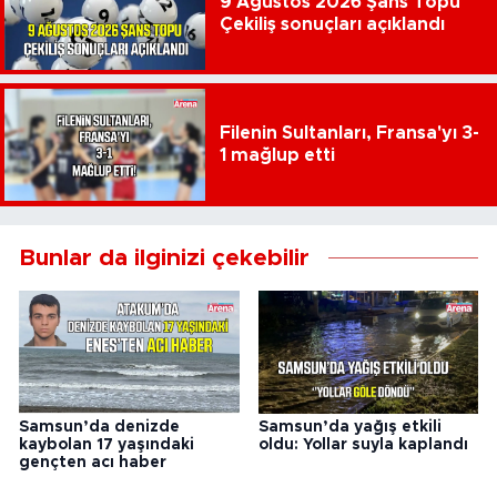
9 Ağustos 2026 Şans Topu
Çekiliş sonuçları açıklandı
Filenin Sultanları, Fransa'yı 3-
1 mağlup etti
Bunlar da ilginizi çekebilir
Samsun’da denizde
Samsun’da yağış etkili
kaybolan 17 yaşındaki
oldu: Yollar suyla kaplandı
gençten acı haber