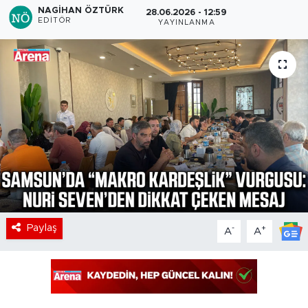
NAGIHAN ÖZTÜRK
28.06.2026 - 12:59
EDITÖR
YAYINLANMA
Paylaş
-
+
A
A