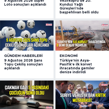
9 Ağustos 2026 Süper
Vezirköprü'de 20.
Loto sonuçları açıklandı
Kunduz Yağlı
Güreşleri'nde
başpehlivan belli oldu
GÜNDEM HABERLERI
EKONOMI
9 Ağustos 2026 Şans
Türkiye'nin Asya-
Topu Çekiliş sonuçları
Pasifik'e ilk korvet
açıklandı
ihracatında gemiler
denize indirildi