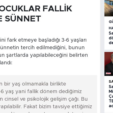
ÇOCUKLAR FALLİK
E SÜNNET
G
H
Sa
d
ini fark etmeye başladığı 3-6 yaşları
d
sünnetin tercih edilmediğini, bunun
n şartlarda yapılabileceğini belirten
landı:
S
 bir yaş olmamakla birlikte
S
6 yaş yani fallik dönem dediğimiz
Mi
Ç
insel ve psikolojik gelişim çağı. Bu
T
a
ılabilir. Fakat bizim tavsiye ettiğimiz