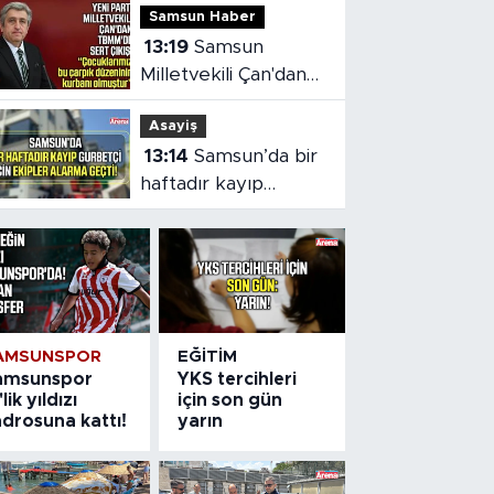
Samsun Haber
13:19
Samsun
Milletvekili Çan'dan
TBMM'de çocuk
Asayiş
adaleti vurgusu
13:14
Samsun’da bir
haftadır kayıp
gurbetçi için ekipler
alarma geçti
AMSUNSPOR
EĞITIM
amsunspor
YKS tercihleri
'lik yıldızı
için son gün
drosuna kattı!
yarın