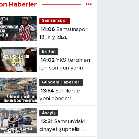
on Haberler
Samsunspor
14:06
Samsunspor
18'lik yıldızı
kadrosuna kattı!
Eğitim
14:02
YKS tercihleri
için son gün yarın
Gündem Haberleri
13:54
Sahillerde
yeni dönem!
Bakanlık devreye
Asayiş
giriyor
13:31
Samsun'daki
cinayet şüphelisi
adliyeye sevk edildi