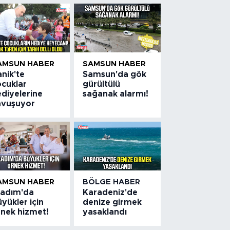
AMSUN HABER
SAMSUN HABER
nik'te
Samsun'da gök
ocuklar
gürültülü
ediyelerine
sağanak alarmı!
avuşuyor
AMSUN HABER
BÖLGE HABER
lkadım'da
Karadeniz'de
yükler için
denize girmek
rnek hizmet!
yasaklandı