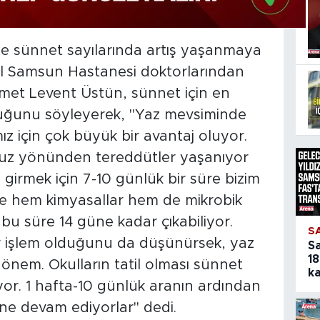
likte sünnet sayılarında artış yaşanmaya
al Samsun Hastanesi doktorlarından
met Levent Üstün, sünnet için en
uğunu söyleyerek, "Yaz mevsiminde
mız için çok büyük bir avantaj oluyor.
vuz yönünden tereddütler yaşanıyor
irmek için 7-10 günlük bir süre bizim
 ise hem kimyasallar hem de mikrobik
u süre 14 güne kadar çıkabiliyor.
S
r işlem olduğunu da düşünürsek, yaz
S
18
nem. Okulların tatil olması sünnet
ka
uyor. 1 hafta-10 günlük aranın ardından
ine devam ediyorlar" dedi.