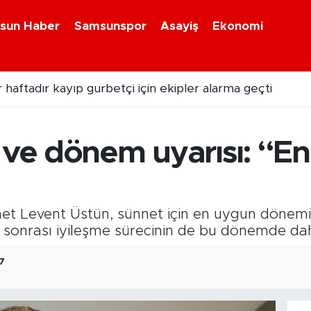
sun Haber
Samsunspor
Asayiş
Ekonomi
 haftadır kayıp gurbetçi için ekipler alarma geçti
ş ve dönem uyarısı: “E
t Levent Üstün, sünnet için en uygun dönemin 
m sonrası iyileşme sürecinin de bu dönemde dah
17