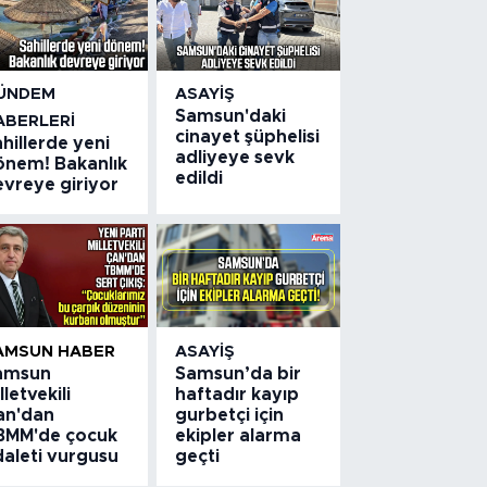
ÜNDEM
ASAYIŞ
Samsun'daki
ABERLERI
cinayet şüphelisi
hillerde yeni
adliyeye sevk
önem! Bakanlık
edildi
evreye giriyor
AMSUN HABER
ASAYIŞ
amsun
Samsun’da bir
lletvekili
haftadır kayıp
an'dan
gurbetçi için
BMM'de çocuk
ekipler alarma
daleti vurgusu
geçti