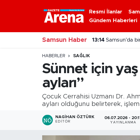
Resmi İlanlar
Sam
Gündem Haberleri
Nöbetçi Eczaneler
Samsun Haber
Hava Durumu
13:14
Samsun’da bir
Samsun Namaz Vakitleri
HABERLER
SAĞLIK
Sünnet için ya
Trafik Durumu
ayları”
Süper Lig Puan Durumu ve Fikstür
Çocuk Cerrahisi Uzmanı Dr. Ahme
Tüm Manşetler
ayları olduğunu belirterek, işle
NAGIHAN ÖZTÜRK
06.07.2026 - 20:
Son Dakika Haberleri
EDITÖR
YAYINLANMA
Haber Arşivi