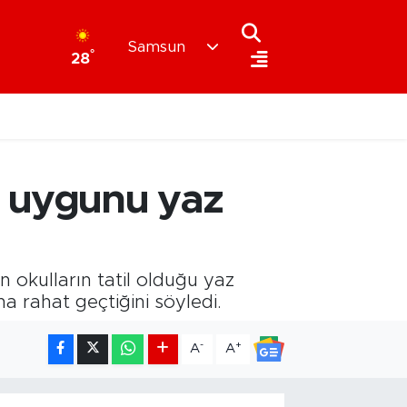
Samsun
°
28
n uygunu yaz
okulların tatil olduğu yaz
a rahat geçtiğini söyledi.
-
+
A
A