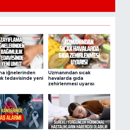
ma iğnelerinden
Uzmanından sıcak
ık tedavisinde yeni
havalarda gıda
zehirlenmesi uyarısı