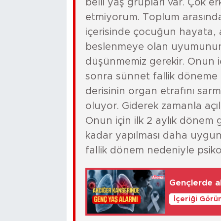
belli yaş grupları var. Çok 
etmiyorum. Toplum arasında d
içerisinde çocuğun hayata,
beslenmeye olan uyumunun o
düşünmemiz gerekir. Onun 
sonra sünnet fallik döneme 
derisinin organ etrafını sar
oluyor. Giderek zamanla açıl
Onun için ilk 2 aylık dönem 
kadar yapılması daha uygund
fallik dönem nedeniyle psikol
Gençlerde ak
İçeriği Görü