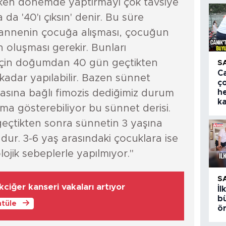
erken dönemde yaptırmayı çok tavsiye
a '40'ı çıksın' denir. Bu süre
 annenin çocuğa alışması, çocuğun
luşması gerekir. Bunları
için doğumdan 40 gün geçtikten
S
Ca
kadar yapılabilir. Bazen sünnet
ç
masına bağlı fimozis dediğimiz durum
h
k
ma gösterebiliyor bu sünnet derisi.
geçtikten sonra sünnetin 3 yaşına
ur. 3-6 yaş arasındaki çocuklara ise
ojik sebeplerle yapılmıyor."
S
ciğer kanseri vakaları artıyor
İ
bü
ntüle
ö