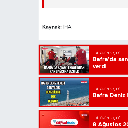
Kaynak:
İHA
EDITÖRÜN SEÇTIĞI
Bafra'da san
verdi
EDITÖRÜN SEÇTIĞI
Bafra Deniz F
EDITÖRÜN SEÇTIĞI
8 Ağustos 20