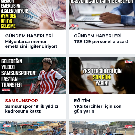
GÜNDEM HABERLERI
GÜNDEM HABERLERI
Milyonlarca memur
TSE 129 personel alacak!
emeklisini ilgilendiriyor!
SAMSUNSPOR
EĞITIM
Samsunspor 18'lik yıldızı
YKS tercihleri için son
kadrosuna kattı!
gün yarın