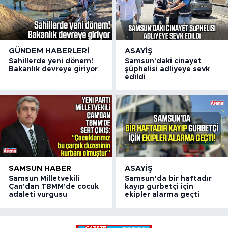
GÜNDEM HABERLERI
ASAYIŞ
Sahillerde yeni dönem!
Samsun'daki cinayet
Bakanlık devreye giriyor
şüphelisi adliyeye sevk
edildi
SAMSUN HABER
ASAYIŞ
Samsun Milletvekili
Samsun’da bir haftadır
Çan'dan TBMM'de çocuk
kayıp gurbetçi için
adaleti vurgusu
ekipler alarma geçti