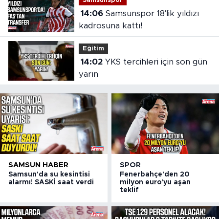
Samsunspor
14:06
Samsunspor 18'lik yıldızı
kadrosuna kattı!
Eğitim
14:02
YKS tercihleri için son gün
yarın
SAMSUN HABER
SPOR
Samsun'da su kesintisi
Fenerbahçe'den 20
alarmı! SASKİ saat verdi
milyon euro'yu aşan
teklif