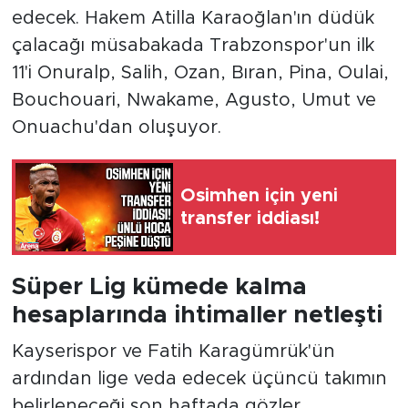
edecek. Hakem Atilla Karaoğlan'ın düdük
çalacağı müsabakada Trabzonspor'un ilk
11'i Onuralp, Salih, Ozan, Bıran, Pina, Oulai,
Bouchouari, Nwakame, Agusto, Umut ve
Onuachu'dan oluşuyor.
Osimhen için yeni
transfer iddiası!
Süper Lig kümede kalma
hesaplarında ihtimaller netleşti
Kayserispor ve Fatih Karagümrük'ün
ardından lige veda edecek üçüncü takımın
belirleneceği son haftada gözler