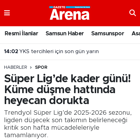
Nöbetçi Eczaneler
Resmi İlanlar
Samsun Haber
Samsunspor
As
Hava Durumu
14:02
YKS tercihleri için son gün yarın
Samsun Namaz Vakitleri
13:54
Sahillerde yeni dönem! Bakanlık devreye giriyor
HABERLER
SPOR
Trafik Durumu
Süper Lig’de kader günü!
Küme düşme hattında
Süper Lig Puan Durumu ve Fikstür
heyecan dorukta
Tüm Manşetler
Trendyol Süper Lig’de 2025-2026 sezonu,
Son Dakika Haberleri
ligden düşecek son takımın belirleneceği
kritik son hafta mücadeleleriyle
tamamlanıyor.
Haber Arşivi