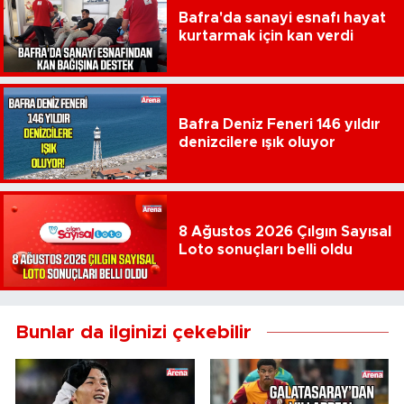
Bafra'da sanayi esnafı hayat
kurtarmak için kan verdi
Bafra Deniz Feneri 146 yıldır
denizcilere ışık oluyor
8 Ağustos 2026 Çılgın Sayısal
Loto sonuçları belli oldu
Bunlar da ilginizi çekebilir