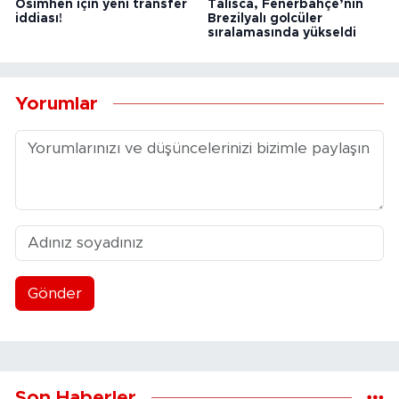
Osimhen için yeni transfer
Talisca, Fenerbahçe’nin
iddiası!
Brezilyalı golcüler
sıralamasında yükseldi
Yorumlar
Gönder
Son Haberler