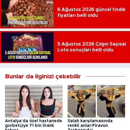
6 Ağustos 2026 güncel fındık
fiyatları belli oldu
5 Ağustos 2026 Çılgın Sayısal
Loto sonuçları belli oldu
Bunlar da ilginizi çekebilir
Antalya'da özel hastanede
Salah karşılamasında
gurbetçiye 71 bin liralık
renkli anlar:Firavun