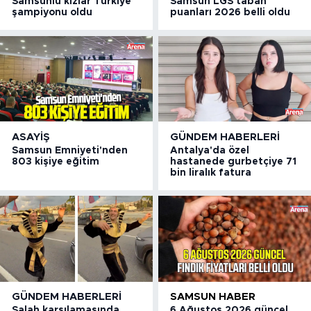
Samsunlu kızlar Türkiye
Samsun LGS taban
şampiyonu oldu
puanları 2026 belli oldu
ASAYIŞ
GÜNDEM HABERLERI
Samsun Emniyeti'nden
Antalya'da özel
803 kişiye eğitim
hastanede gurbetçiye 71
bin liralık fatura
GÜNDEM HABERLERI
SAMSUN HABER
Salah karşılamasında
6 Ağustos 2026 güncel