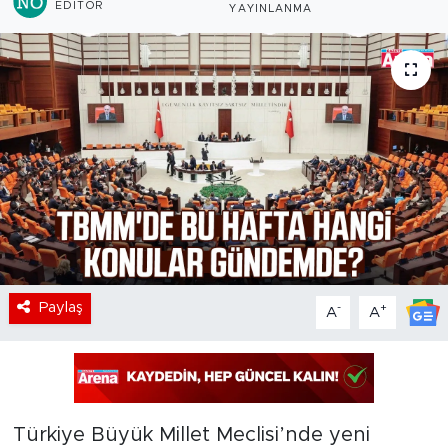
EDITÖR
YAYINLANMA
Paylaş
-
+
A
A
Türkiye Büyük Millet Meclisi’nde yeni