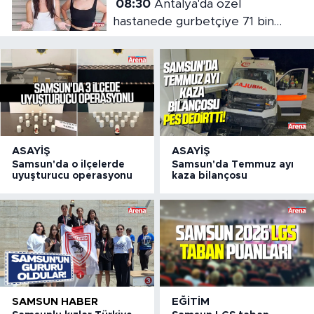
08:30
Antalya'da özel
hastanede gurbetçiye 71 bin
liralık fatura
ASAYIŞ
ASAYIŞ
Samsun'da o ilçelerde
Samsun'da Temmuz ayı
uyuşturucu operasyonu
kaza bilançosu
SAMSUN HABER
EĞITIM