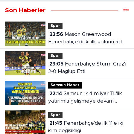
Son Haberler
Spor
23:56
Mason Greenwood
Fenerbahçe'deki ilk golünü attı
Spor
23:05
Fenerbahçe Sturm Graz'ı
2-0 Mağlup Etti
Samsun Haber
22:14
Samsun 144 milyar TL'lik
yatırımla gelişmeye devam
ediyor
Spor
21:45
Fenerbahçe'de ilk 11'e iki
isim değişikliği