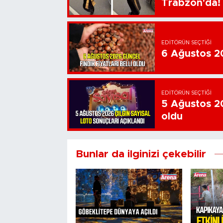
Trabzon'da!
EDITÖRÜN SEÇTIĞI
6 Ağustos 202
EDITÖRÜN SEÇTIĞI
5 Ağustos 20
oldu
Bunlar da ilginizi çekebilir