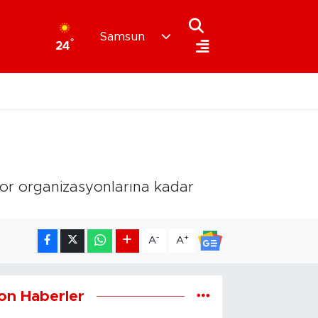
Samsun
°
24
por organizasyonlarına kadar
-
+
A
A
on Haberler