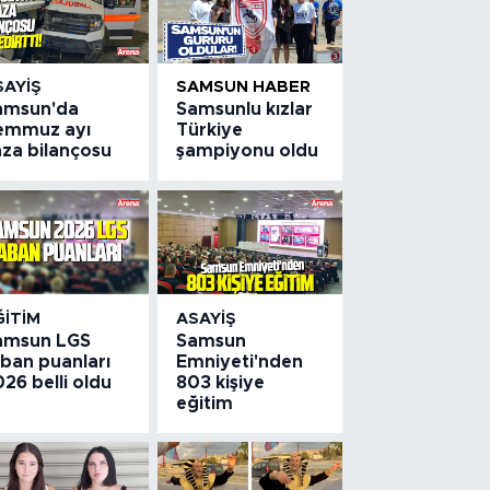
SAYIŞ
SAMSUN HABER
amsun'da
Samsunlu kızlar
emmuz ayı
Türkiye
aza bilançosu
şampiyonu oldu
ĞITIM
ASAYIŞ
amsun LGS
Samsun
aban puanları
Emniyeti'nden
26 belli oldu
803 kişiye
eğitim