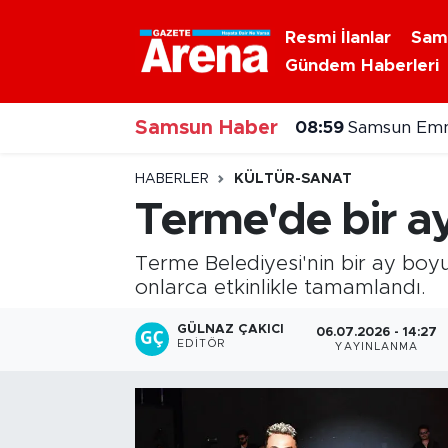
Resmi İlanlar
Sam
Gündem Haberleri
Nöbetçi Eczaneler
08:59
Samsun Emni
Samsun Haber
Hava Durumu
08:30
Antalya'da ö
Samsun Namaz Vakitleri
HABERLER
KÜLTÜR-SANAT
Terme'de bir ay
Trafik Durumu
Terme Belediyesi'nin bir ay boy
Süper Lig Puan Durumu ve Fikstür
onlarca etkinlikle tamamlandı.
Tüm Manşetler
GÜLNAZ ÇAKICI
06.07.2026 - 14:27
EDITÖR
YAYINLANMA
Son Dakika Haberleri
Haber Arşivi