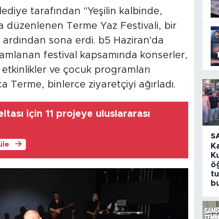
diye tarafından "Yeşilin kalbinde,
la düzenlenen Terme Yaz Festivali, bir
 ardından sona erdi. b5 Haziran'da
mlanan festival kapsamında konserler,
 etkinlikler ve çocuk programları
ca Terme, binlerce ziyaretçiyi ağırladı.
ltası için 11 projeye uluslararası
S
üle
K
K
öğ
t
b