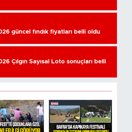
6 güncel fındık fiyatları belli oldu
26 Çılgın Sayısal Loto sonuçları belli