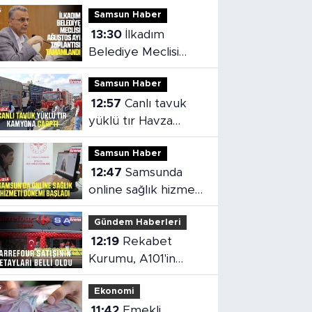
Samsun Haber
13:30
İlkadım
Belediye Meclisi
Ağustos Ayı
Samsun Haber
Toplantısı
12:57
Canlı tavuk
tamamlandı
yüklü tır Havza
Viyadüğü'nde
Samsun Haber
kamyona çarptı
12:47
Samsunda
online sağlık hizmeti
dönemi başladı
Gündem Haberleri
12:19
Rekabet
Kurumu, A101'in
Carrefour devrine
Ekonomi
şartlı izin verdi
11:42
Emekli