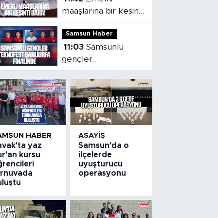
maaşlarına bir kesinti
daha!
Samsun Haber
11:03
Samsunlu
gençler
TEKNOFEST
Şanlıurfa finalinde
AMSUN HABER
ASAYIŞ
avak'ta yaz
Samsun'da o
ur'an kursu
ilçelerde
rencileri
uyuşturucu
urnuvada
operasyonu
uluştu