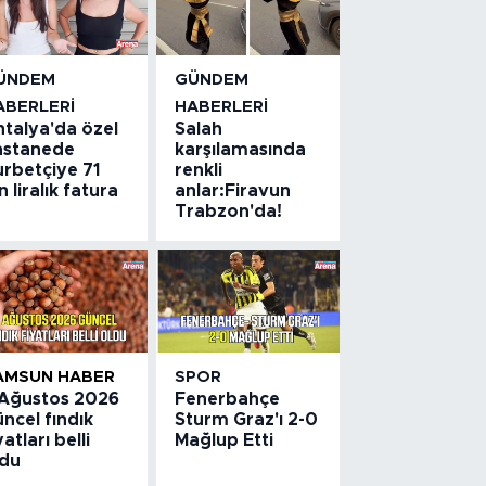
ÜNDEM
GÜNDEM
ABERLERI
HABERLERI
ntalya'da özel
Salah
astanede
karşılamasında
urbetçiye 71
renkli
n liralık fatura
anlar:Firavun
Trabzon'da!
AMSUN HABER
SPOR
 Ağustos 2026
Fenerbahçe
ncel fındık
Sturm Graz'ı 2-0
yatları belli
Mağlup Etti
ldu