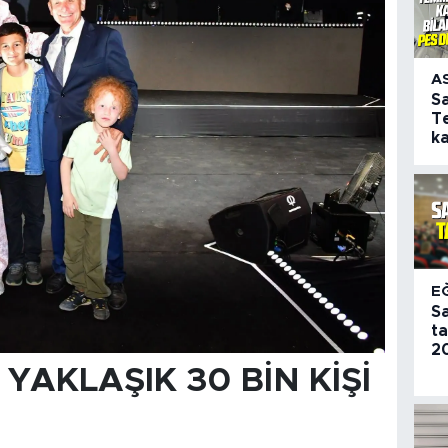
A
S
T
k
E
S
t
20
YAKLAŞIK 30 BİN KİŞİ