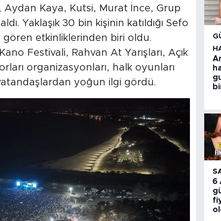
 Aydan Kaya, Kutsi, Murat İnce, Grup
ı. Yaklaşık 30 bin kişinin katıldığı Sefo
G
 gören etkinliklerinden biri oldu.
H
ano Festivali, Rahvan At Yarışları, Açık
A
rları organizasyonları, halk oyunları
h
g
e vatandaşlardan yoğun ilgi gördü.
bi
S
6
gü
fi
o