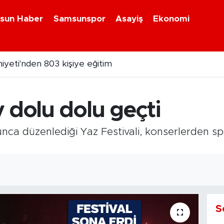
sun Haber
Samsunspor
Asayiş
Ekonomi
yeti'nden 803 kişiye eğitim
zel hastanede gurbetçiye 71 bin liralık fatura
 dolu dolu geçti
unca düzenlediği Yaz Festivali, konserlerden s
S