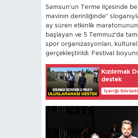
Samsun'un Terme ilçesinde bele
mavinin derinliğinde" sloganıy
ay süren etkinlik maratonunun
başlayan ve 5 Temmuz'da tama
spor organizasyonları, kültürel
gerçekleştirildi. Festival boyun
Kızılırmak De
destek
İçeriği Görünt